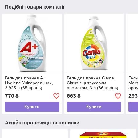
Подібні товари компанії
Гель для прання A+
Гель для прання Gama
Гель
Hygiene Універсальний,
Citrus з цитрусовим
Mars
2.925 л (65 прань)
ароматом, 3 л (66 прань)
аром
мила
770
663
293
₴
₴
пран
Купити
Купити
Акційні пропозиції та новинки