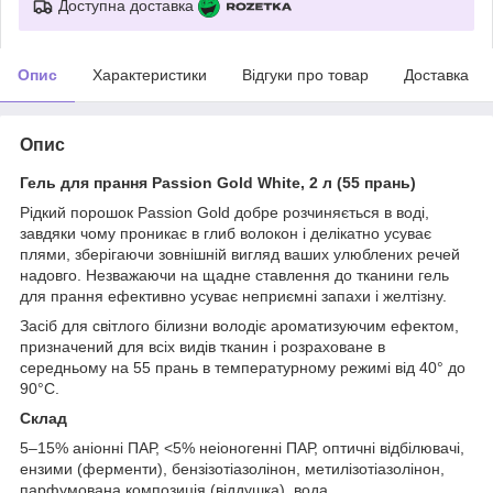
Доступна доставка
Опис
Характеристики
Відгуки про товар
Доставка
Опис
Гель для прання Passion Gold White, 2 л (55 прань)
Рідкий порошок Passion Gold добре розчиняється в воді,
завдяки чому проникає в глиб волокон і делікатно усуває
плями, зберігаючи зовнішній вигляд ваших улюблених речей
надовго. Незважаючи на щадне ставлення до тканини гель
для прання ефективно усуває неприємні запахи і желтізну.
Засіб для світлого білизни володіє ароматизуючим ефектом,
призначений для всіх видів тканин і розраховане в
середньому на 55 прань в температурному режимі від 40° до
90°С.
Склад
5–15% аніонні ПАР, <5% неіоногенні ПАР, оптичні відбілювачі,
ензими (ферменти), бензізотіазолінон, метилізотіазолінон,
парфумована композиція (віддушка), вода.