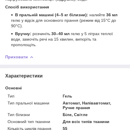
Спосіб використання
В пральній машині (4–5 кг білизни):
налийте
36 мл
гелю у відсік для основного прання (режим від 15°C до
90°C).
Вручну:
розчиніть
30–40 мл
гелю у 5 літрах теплої
води, замочіть речі на 15 хвилин, випєріть та
прополощіть.
Приховати
Характеристики
Основні
Тип
Гель
Тип пральної машини
Автомат, Напівавтомат,
Ручне прання
Тип білизни
Біле, Світле
Основний тип тканини
Для всіх типів тканини
Кількість циклів прання
55