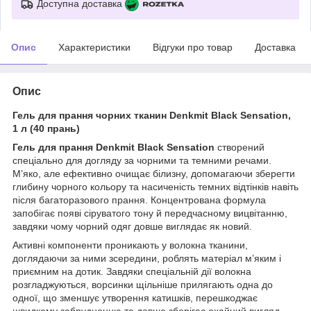
Доступна доставка
Опис
Характеристики
Відгуки про товар
Доставка
Опис
Гель для прання чорних тканин Denkmit Black Sensation,
1 л (40 прань)
Гель для прання Denkmit Black Sensation
створений
спеціально для догляду за чорними та темними речами.
М’яко, але ефективно очищає білизну, допомагаючи зберегти
глибину чорного кольору та насиченість темних відтінків навіть
після багаторазового прання. Концентрована формула
запобігає появі сіруватого тону й передчасному вицвітанню,
завдяки чому чорний одяг довше виглядає як новий.
Активні компоненти проникають у волокна тканини,
доглядаючи за ними зсередини, роблять матеріал м’яким і
приємним на дотик. Завдяки спеціальній дії волокна
розгладжуються, ворсинки щільніше прилягають одна до
одної, що зменшує утворення катишків, перешкоджає
швидкому забрудненню та довше зберігає охайний вигляд