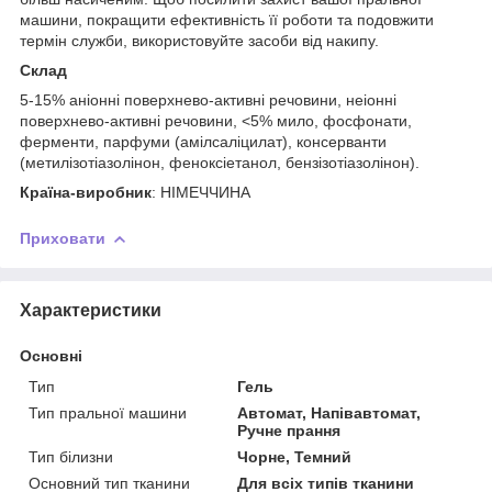
машини, покращити ефективність її роботи та подовжити
термін служби, використовуйте засоби від накипу.
Склад
5-15% аніонні поверхнево-активні речовини, неіонні
поверхнево-активні речовини, <5% мило, фосфонати,
ферменти, парфуми (амілсаліцилат), консерванти
(метилізотіазолінон, феноксіетанол, бензізотіазолінон).
Країна-виробник
: НІМЕЧЧИНА
Приховати
Характеристики
Основні
Тип
Гель
Тип пральної машини
Автомат, Напівавтомат,
Ручне прання
Тип білизни
Чорне, Темний
Основний тип тканини
Для всіх типів тканини