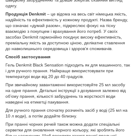
одягу.
Продукція Denkmit
– це відома на весь світ німецька якість,
надійність та ефективність у кожному продукті. Назва бренду,
що означає «думай разом», підкреслює фокус на тісну
взаємодію з покупцем і врахування його потреб. У своїх
засобах Denkmit гармонійно поєднує високу ефективність,
преміальну якість за доступною ціною, делікатне ставлення
до навколишнього середовища і здоров’я споживачів.
Спосіб застосування
Гель Denkmit Black Sensation підходить як для машинного, так
і для ручного прання. Найкраще використовувати при
температурі води від 20 до 40 градусів.
При звичайному завантаженні використовуйте 25 мл засобу
на одне прання. Детальні інструкції з дозування залежно від
об’єму прання, кількості забруднень та жорсткості води
наведені на етикетці пакування.
Для ручного прання спочатку розчиніть засіб у воді (25 мл на
10 л води), а потім додайте білизну.
При пранні чорних речей також можна додати спеціальні
серветки для оновлення чорного кольору, які зроблять його
більш насиченим. Щоб посилити захист вашої пральної