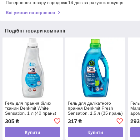
Повернення товару впродовж 14 днів за рахунок покупця
Всі умови повернення
Подібні товари компанії
Гель для прання білих
Гель для делікатного
Гель
тканин Denkmit White
прання Denkmit Fresh
Mars
Sensation, 1 л (40 прань)
Sensation, 1.5 л (35 прань)
аром
мила
305
317
293
₴
₴
пран
Купити
Купити