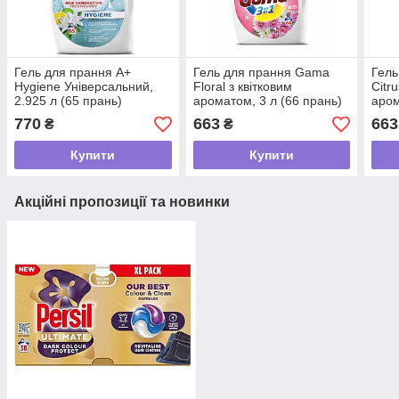
Гель для прання A+
Гель для прання Gama
Гель
Hygiene Універсальний,
Floral з квітковим
Citr
2.925 л (65 прань)
ароматом, 3 л (66 прань)
аром
770
663
663
₴
₴
Купити
Купити
Акційні пропозиції та новинки