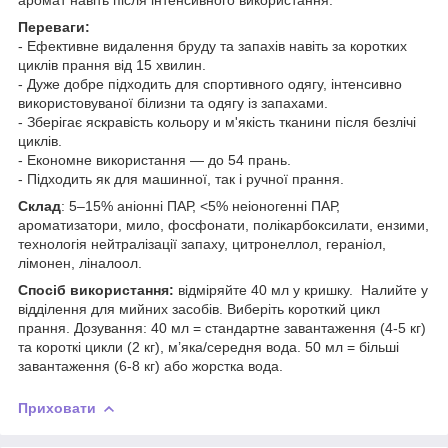
Переваги:
- Ефективне видалення бруду та запахів навіть за коротких
циклів прання від 15 хвилин.
- Дуже добре підходить для спортивного одягу, інтенсивно
використовуваної білизни та одягу із запахами.
- Зберігає яскравість кольору и м'якість тканини після безлічі
циклів.
- Економне використання — до 54 прань.
- Підходить як для машинної, так і ручної прання.
Склад
: 5–15% аніонні ПАР, <5% неіоногенні ПАР,
ароматизатори, мило, фосфонати, полікарбоксилати, ензими,
технологія нейтралізації запаху, цитронеллол, гераніол,
лімонен, ліналоол.
Спосіб використання:
відміряйте 40 мл у кришку. Налийте у
відділення для мийних засобів. Виберіть короткий цикл
прання. Дозування: 40 мл = стандартне завантаження (4-5 кг)
та короткі цикли (2 кг), м’яка/середня вода. 50 мл = більші
завантаження (6-8 кг) або жорстка вода.
Приховати