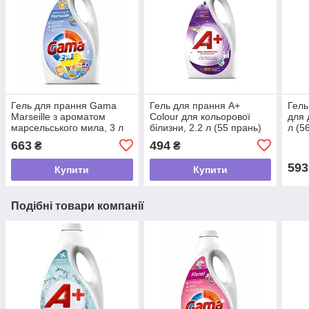
Гель для прання Gama
Гель для прання A+
Гель
Marseille з ароматом
Colour для кольорової
для 
марсельського мила, 3 л
білизни, 2.2 л (55 прань)
л (5
(66 прань)
663
494
₴
₴
593
Купити
Купити
Подібні товари компанії