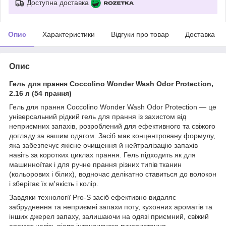
Доступна доставка
Опис
Характеристики
Відгуки про товар
Доставка
Опис
Гель для прання Coccolino Wonder Wash Odor Protection,
2.16 л (54 прання)
Гель для прання Coccolino Wonder Wash Odor Protection — це
універсальний рідкий гель для прання із захистом від
неприємних запахів, розроблений для ефективного та свіжого
догляду за вашим одягом. Засіб має концентровану формулу,
яка забезпечує якісне очищення й нейтралізацію запахів
навіть за коротких циклах прання. Гель підходить як для
машинноїтак і для ручне прання різних типів тканин
(кольорових і білих), водночас делікатно ставиться до волокон
і зберігає їх м'якість і колір.
Завдяки технології Pro-S засіб ефективно видаляє
забруднення та неприємні запахи поту, кухонних ароматів та
інших джерел запаху, залишаючи на одязі приємний, свіжий
аромат навіть після інтенсивного використання.