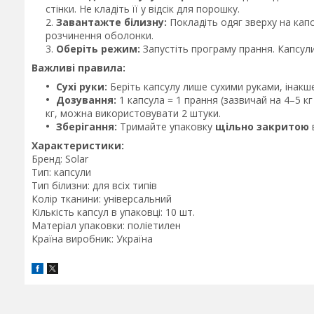
стінки. Не кладіть її у відсік для порошку.
Завантажте білизну:
Покладіть одяг зверху на капс
розчинення оболонки.
Оберіть режим:
Запустіть програму прання. Капсул
Важливі правила:
Сухі руки:
Беріть капсулу лише сухими руками, інак
Дозування:
1 капсула = 1 прання (зазвичай на 4–5 к
кг, можна використовувати 2 штуки.
Зберігання:
Тримайте упаковку
щільно закритою
в
Характеристики:
Бренд: Solar
Тип: капсули
Тип білизни: для всіх типів
Колір тканини: універсальний
Кількість капсул в упаковці: 10 шт.
Матеріал упаковки: поліетилен
Країна виробник: Україна