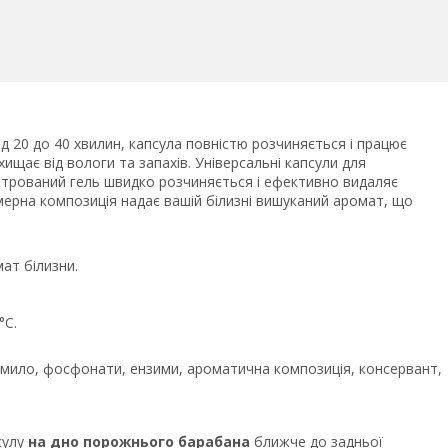
д 20 до 40 хвилин, капсула повністю розчиняється і працює
хищає від вологи та запахів. Універсальні капсули для
нтрований гель швидко розчиняється і ефективно видаляє
мерна композиція надає вашій білизні вишуканий аромат, що
ат білизни.
°C.
% мило, фосфонати, ензими, ароматична композиція, консервант,
сулу
на дно порожнього барабана
ближче до задньої