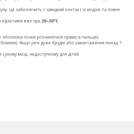
улу. Це забезпечить її швидкий контакт із водою та повне
и ефективні вже при
20–30°C
.
ше оболонка почне розчинятися прямо в пальцях.
г білизни). Якщо речі дуже брудні або завантаження понад 7
 сухому місці, недоступному для дітей.