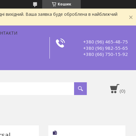
Кошик
дні вихідний. Ваша заявка буде оброблена в найближчий
НТАКТИ
+380 (96) 465-48-75
+380 (96) 982-55-65
+380 (66) 750-15-92
rsal