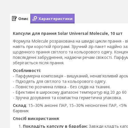
Опис
Характеристики
Капсули для прання Solar Universal Molecule, 10 шт
Формула Molecule розрахована на швидкі цикли прання - ві
навіть при короткій програмі. Зручний zip-пакет надійно за
щоденного прання світлого та кольорового одягу. Конце
повсякденні забруднення, надаючи речам свіжості. Парфу
зберігається після прання.
Особливості:
- Парфумерна композиція - вишуканий, ненав'язливий аром
- Підходять для світлого та кольорового одягу.
- Повністю розчинна плівка - без слідів на тканині.
- Ефективні в широкому діапазоні температур від 20 до 60 
- Зручна дозування та компактна герметична упаковка.
Склад
: 15–30% аніонні ПАР, 15–30% неіоногенні ПАР, <5
барвник
Спосіб використання
:
Покладіть капсулу в барабан:
Завжди кладіть кап