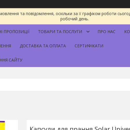
овлення та повідомлення, оскільки за її графіком роботи сього
робочий день.
НІ ПРОПОЗИЦІЇ
ТОВАРИ ТА ПОСЛУГИ
ПРО НАС
КО
НЕННЯ
ДОСТАВКА ТА ОПЛАТА
СЕРТИФІКАТИ
ННЯ САЙТУ
Капсули для прання Solar Unive