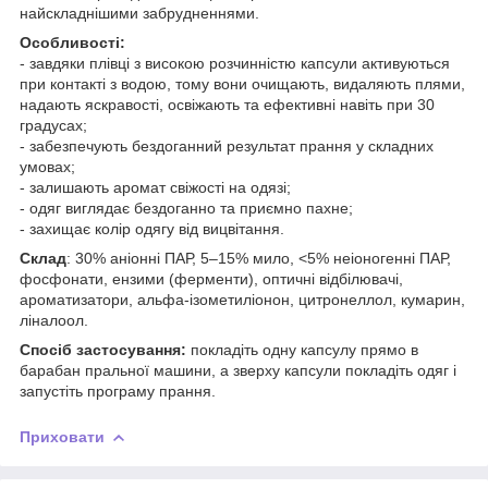
найскладнішими забрудненнями.
Особливості:
- завдяки плівці з високою розчинністю капсули активуються
при контакті з водою, тому вони очищають, видаляють плями,
надають яскравості, освіжають та ефективні навіть при 30
градусах;
- забезпечують бездоганний результат прання у складних
умовах;
- залишають аромат свіжості на одязі;
- одяг виглядає бездоганно та приємно пахне;
- захищає колір одягу від вицвітання.
Склад
: 30% аніонні ПАР, 5–15% мило, <5% неіоногенні ПАР,
фосфонати, ензими (ферменти), оптичні відбілювачі,
ароматизатори, альфа-ізометиліонон, цитронеллол, кумарин,
ліналоол.
Спосіб застосування:
покладіть одну капсулу прямо в
барабан пральної машини, а зверху капсули покладіть одяг і
запустіть програму прання.
Приховати