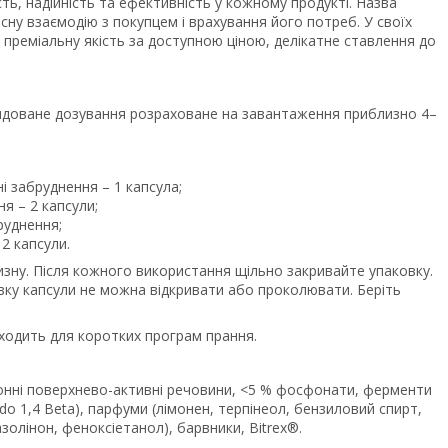
сть, надійність та ефективність у кожному продукті. Назва
сну взаємодію з покупцем і врахування його потреб. У своїх
 преміальну якість за доступною ціною, делікатне ставлення до
ендоване дозування розраховане на завантаження приблизно 4–
і забруднення – 1 капсула;
я – 2 капсули;
руднення;
2 капсули.
изну. Після кожного використання щільно закривайте упаковку.
лівку капсули не можна відкривати або проколювати. Беріть
дходить для коротких програм прання.
іонні поверхнево-активні речовини, <5 % фосфонати, ферменти
do 1,4 Beta), парфуми (лімонен, терпінеол, бензиловий спирт,
азолінон, феноксіетанол), барвники, Bitrex®.