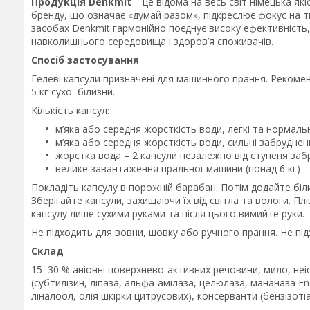
Продукція Denkmit
– це відома на весь світ німецька які
бренду, що означає «думай разом», підкреслює фокус на ті
засобах Denkmit гармонійно поєднує високу ефективність,
навколишнього середовища і здоров’я споживачів.
Спосіб застосування
Гелеві капсули призначені для машинного прання. Реком
5 кг сухої білизни.
Кількість капсул:
м’яка або середня жорсткість води, легкі та нормальн
м’яка або середня жорсткість води, сильні забрудненн
жорстка вода – 2 капсули незалежно від ступеня заб
велике завантаження пральної машини (понад 6 кг) – 
Покладіть капсулу в порожній барабан. Потім додайте біл
Зберігайте капсули, захищаючи їх від світла та вологи. П
капсулу лише сухими руками та після цього вимийте руки.
Не підходить для вовни, шовку або ручного прання. Не пі
Склад
15–30 % аніонні поверхнево-активних речовини, мило, не
(субтилізин, ліпаза, альфа-амілаза, целюлаза, мананаза En
ліналоол, олія шкірки цитрусових), консерванти (бензізоті