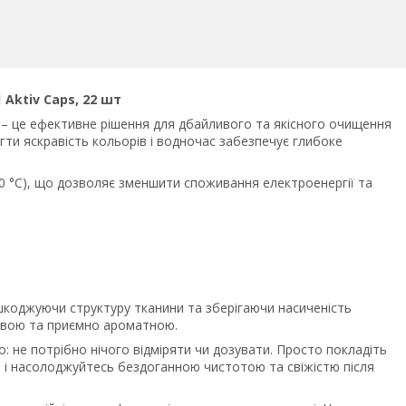
Aktiv Caps, 22 шт
– це ефективне рішення для дбайливого та якісного очищення
ти яскравість кольорів і водночас забезпечує глибоке
20 °C), що дозволяє зменшити споживання електроенергії та
ошкоджуючи структуру тканини та зберігаючи насиченість
равою та приємно ароматною.
о: не потрібно нічого відміряти чи дозувати. Просто покладіть
– і насолоджуйтесь бездоганною чистотою та свіжістю після