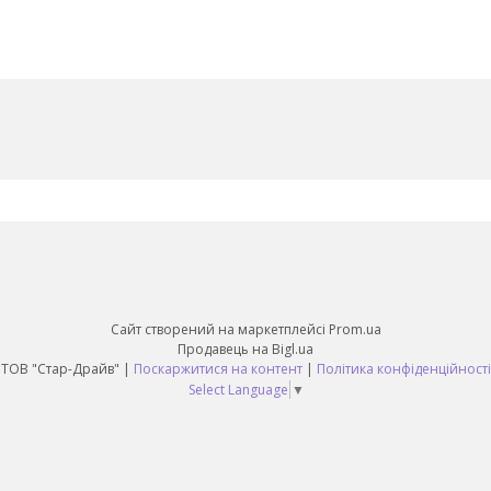
Сайт створений на маркетплейсі
Prom.ua
Продавець на Bigl.ua
ТОВ "Стар-Драйв" |
Поскаржитися на контент
|
Політика конфіденційності
Select Language
▼