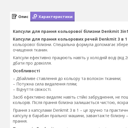
Опис
Характеристики
Капсули для прання кольорової білизни Denkmit 3in1 
Капсули для прання кольорових речей Denkmit 3 в 1
кольорової білизни. Спеціальна формула допомагає зберег
очищення тканин.
Капсули ефективно працюють навіть у холодній воді (від 
дбати про довкілля.
Особливості
– Дбайливе ставлення до кольору та волокон тканини;
– Потужна сила видалення плям;
– Відчуття свіжості.
Засіб ефективно видаляє навіть стійкі забруднення, не п
кольорів. Після прання білизна залишається чистою, яск
Прання з капсулами Denkmit 3 в 1 – це зручно та практичн
капсулу в барабан пральної машини, завантажте білизну 
прання.