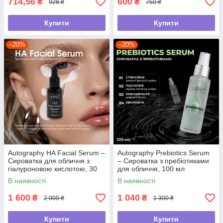
714,56
600
₴
₴
928 ₴
750 ₴
Купити
Купити
–20%
–20%
Autography HA Facial Serum –
Autography Prebiotics Serum
Сироватка для обличчя з
– Сироватка з пребіотиками
гіалуроновою кислотою, 30
для обличчя, 100 мл
мл
В наявності
В наявності
1 600
1 040
₴
₴
2 000 ₴
1 300 ₴
Купити
Купити