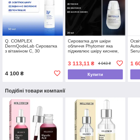
Q. COMPLEX
Сироватка для шкіри
Осві
DermQodeLab Сироватка
обличчя Phytomer яка
Auto
з вітаміном C, 30
підживлює шкіру киснем,
Seru
мл/Q.COMPLEX
30 мл
Rigenerative Serum with
3 113,11
1 6
₴
4 043 ₴
HA + Vit.C 30 ml
4 100
₴
Купити
Подібні товари компанії