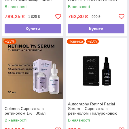
MUSHROOM, що покращує
В наявності
В наявності
текстуру шкіри
789,25
762,30
₴
₴
1 025 ₴
990 ₴
Купити
Купити
–23%
Новинка
–20%
Autography Retinol Facial
Celenes Сироватка з
Serum – Сироватка з
ретинолом 1% , 30мл
ретинолом і гіалуроновою
кислотою, 30 мл
В наявності
В наявності