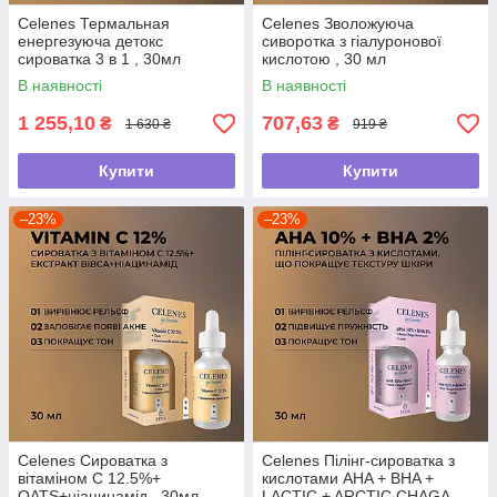
Celenes Термальная
Celenes Зволожуюча
енергезуюча детокс
сиворотка з гіалуронової
сироватка 3 в 1 , 30мл
кислотою , 30 мл
В наявності
В наявності
1 255,10
707,63
₴
₴
1 630 ₴
919 ₴
Купити
Купити
–23%
–23%
Celenes Сироватка з
Celenes Пілінг-сироватка з
вітаміном С 12.5%+
кислотами AHA + BHA +
OATS+ніацинамід , 30мл
LACTIC + ARCTIC CHAGA