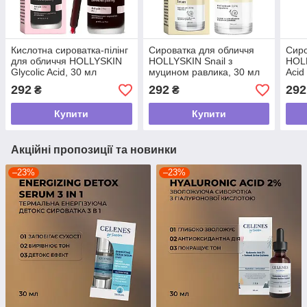
Кислотна сироватка-пілінг
Сироватка для обличчя
Сиро
для обличчя HOLLYSKIN
HOLLYSKIN Snail з
HOLL
Glycolic Acid, 30 мл
муцином равлика, 30 мл
Acid
кисл
292
292
292
₴
₴
Купити
Купити
Акційні пропозиції та новинки
–23%
–23%