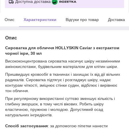
Доступна доставка
Опис
Характеристики
Відгуки про товар
Доставка
Опис
Сироватка для обличчя HOLLYSKIN Caviar з екстрактом
чорної ікри, 30 мл
Висококонцентрована сироватка насичує шкіру незамінними
амінокислотами, будівельним матеріалом для клітин шкіри.
Пришвидшує кровообіг в тканинах і захищає їх від дії вільних
радикалів. Сироватка підтягує і розгладжує шкіру, надає
контурам чіткості, зміцнює стінки судин, відбілює і вирівнює
тон обличчя.
При регулярному використанні суттєво зменшує кількість і
глибину зморшок, в тому числі вікових. Робить шкіру
еластичною, пружною і молодою. Допустимий осад
натуральних iнгредiєнтiв.
Спосіб застосування
: за допомогою піпетки нанести