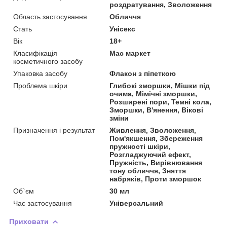
роздратування, Зволоження
Область застосування
Обличчя
Стать
Унісекс
Вік
18+
Класифікація
Мас маркет
косметичного засобу
Упаковка засобу
Флакон з піпеткою
Проблема шкіри
Глибокі зморшки, Мішки під
очима, Мімічні зморшки,
Розширені пори, Темні кола,
Зморшки, В'янення, Вікові
зміни
Призначення і результат
Живлення, Зволоження,
Пом'якшення, Збереження
пружності шкіри,
Розгладжуючий ефект,
Пружність, Вирівнювання
тону обличчя, Зняття
набряків, Проти зморшок
Об`єм
30 мл
Час застосування
Універсальний
Приховати