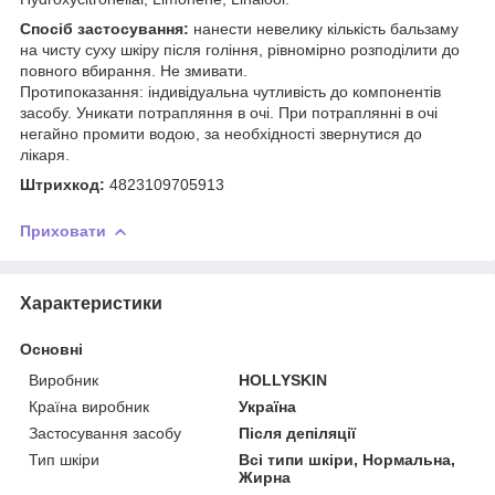
Спосіб застосування:
нанести невелику кількість бальзаму
на чисту суху шкіру після гоління, рівномірно розподілити до
повного вбирання. Не змивати.
Протипоказання: індивідуальна чутливість до компонентів
засобу. Уникати потрапляння в очі. При потраплянні в очі
негайно промити водою, за необхідності звернутися до
лікаря.
Штрихкод:
4823109705913
Приховати
Характеристики
Основні
Виробник
HOLLYSKIN
Країна виробник
Україна
Застосування засобу
Після депіляції
Тип шкіри
Всі типи шкіри, Нормальна,
Жирна