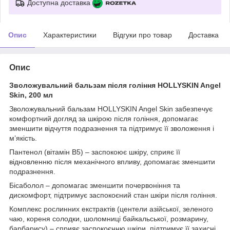
Доступна доставка
Опис
Характеристики
Відгуки про товар
Доставка
Опис
Зволожувальний бальзам після гоління HOLLYSKIN Angel
Skin, 200 мл
Зволожувальний бальзам HOLLYSKIN Angel Skin забезпечує
комфортний догляд за шкірою після гоління, допомагає
зменшити відчуття подразнення та підтримує її зволоження і
м’якість.
Пантенол (вітамін В5) – заспокоює шкіру, сприяє її
відновленню після механічного впливу, допомагає зменшити
подразнення.
Бісаболол – допомагає зменшити почервоніння та
дискомфорт, підтримує заспокоєний стан шкіри після гоління.
Комплекс рослинних екстрактів (центели азійської, зеленого
чаю, кореня солодки, шоломниці байкальської, розмарину,
барбарису) – сприяє заспокоєнню шкіри, підтримує її захисні