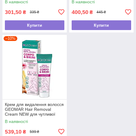
В наявності
В наявності
301,50
400,50
₴
₴
335 ₴
445 ₴
Купити
Купити
–10%
Крем для видалення волосся
GEOMAR Hair Removal
Cream NEW для чутливої
шкіри, 150 мл
В наявності
539,10
₴
599 ₴