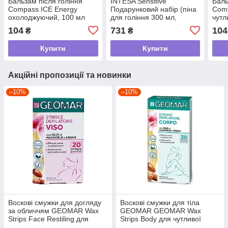
Бальзам після гоління
INTESA Sensitive
Баль
Compass ICE Energy
Подарунковий набір (піна
Comp
охолоджуючий, 100 мл
для гоління 300 мл,
чутл
бальзам після гоління 100
104
731
104
₴
₴
мл)
Купити
Купити
Акційні пропозиції та новинки
–10%
–10%
Воскові смужки для догляду
Воскові смужки для тіла
за обличчям GEOMAR Wax
GEOMAR GEOMAR Wax
Strips Face Restiling для
Strips Body для чутливої
чутливої шкіри, 20 шт
шкіри, 20 шт