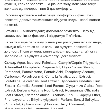
функції, сприяє збереженню рівного тону, повертає тонус,
захищає від почервоніння й дискомфорту.
Рисовий крохмаль – забезпечує комфортний фініш без
липкості, допомагає зменшити відчуття надлишкової вологи
на шкірі.
Вітамін Е – антиоксидант, допомагає захистити шкіру від
впливу зовнішніх факторів і підтримує її м’якість.
Легка текстура бальзаму рівномірно розподіляється по шкірі,
швидко вбирається та не залишає відчуття липкості чи
жирності. Після використання шкіра – зволожена, м’яка та
заспокоєна, з відчуттям комфорту і доглянутості.
Склад:
Aqua, Isopropyl Palmitate, Caprylic/Capric Triglyceride,
Trilaureth-4 Phosphate, Propanediol, Oryza Sativa Starch,
Panthenol, Pantolactone, Pantoic Acid, Tocopheryl Acetate,
Carbomer, Polyglycerin-6, Centella Asiatica Leaf Extract,
Scutellaria Baicalensis Root Extract, Hylocereus Undatus Fruit
Extract, Camellia Sinensis Leaf Extract, Glycyrrhiza Glabra Root
Extract, Berberis Vulgaris Root Extract, Rosmarinus Officinalis
Leaf Extract, Triethanolamine, Bisabolol, PPG-3 Caprylyl Ether,
Phenoxyethanol, Ethylhexylglycerin, Parfum, Benzyl Salicylate,
Citronellol, Alpha-isomethyl Ionone, Hexyl Cinnamal,
Hydroxycitronellal, Limonene, Linalool.