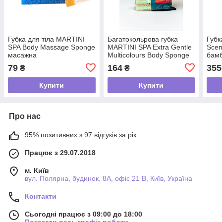
Губка для тіла MARTINI
Багатокольрова губка
Губк
SPA Body Massage Sponge
MARTINI SPA Extra Gentle
Scen
масажна
Multicolours Body Sponge
бамб
екстра ніжна
79
164
355
₴
₴
Купити
Купити
Про нас
95% позитивних з 97 відгуків за рік
Працює з 29.07.2018
м. Київ
вул. Полярна, будинок. 8А, офіс 21 В, Київ, Україна
Контакти
Сьогодні працює з 09:00 до 18:00
Показати весь графік роботи