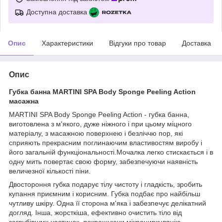
Доступна доставка
Опис
Характеристики
Відгуки про товар
Доставка
Опис
Губка банна MARTINI SPA Body Sponge Peeling Action
масажна
MARTINI SPA Body Sponge Peeling Action - губка банна,
виготовлена з м'якого, дуже ніжного і при цьому міцного
матеріалу, з масажною поверхнею і безліччю пор, які
сприяють прекрасним поглинаючим властивостям виробу і
його загальній функціональності.Мочалка легко стискається і в
одну мить повертає свою форму, забезпечуючи наявність
величезної кількості піни.
Двостороння губка подарує тілу чистоту і гладкість, зробить
купання приємним і корисним. Губка подбає про найбільш
чутливу шкіру. Одна її сторона м'яка і забезпечує делікатний
догляд. Інша, жорсткіша, ефективно очистить тіло від
загрубівшмх частинок, покращуючи мікроциркуляцію,