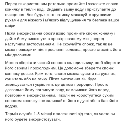
Перед використанням ретельно промийте і зволожте спонж
конняку в теплій воді. Видавіть зайву воду і приступайте до
очищення. Без будь-якого натиску масажуйте круговими
рухами для ніжного і м'якого відлущування та безпека вашої
шкіри.
Після використання обов'язково промийте спонж конняку і
дайте йому висохнути в провітрюваному місці перед
наступним застосуванням. Не скручуйте спонж, так як це
може пошкодити ніжні рослинні волокна, просто стисніть його
між долонями.
Можна зберігати чистий спонж в холодильнику, щоб зберегти
його свіжим і прохолодним. Це допоможе зберегти спонж
конняку довше. Крім того, спонж можна сушити на рушник,
сушитель або на гачку. Після висихання він буде
зменшуватися і укріпляти, це цілком природно. Просто
дозвольте йому поглинути воду, намочивши його перед
повторним використанням. Ніколи не користуйтеся сухим
спонжем конняку і не залишайте його в душі або в басейні з
водою.
Термін служби 1-3 місяці в залежності від того, як часто ви
його будете використовувати.