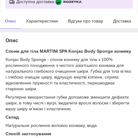
Доступна доставка
Опис
Характеристики
Відгуки про товар
Доставка
Опис
Спонж для тіла MARTINI SPA Konjac Body Sponge конняку
Konjac Body Sponge - спонж конняку для тіла з 100%
рослинного походження з чистого азіатського конжака для
натурального глибокого очищення шкіри. Губка для тіла м'яко
і глибоко очищає шкіру, відлущує мертві клітини, сприяє
відновленню пружності та еластичності, перешкоджає
старінню шкіри.
Регулярне використання губки допоможе зменшити дефекти
шкіри, в тому числі і вугрі, видалити врослі волоски і зберегти
вашу шкіру м'якою і еластичною.
Склад
Натуральне рослинне волокно конжаку, вода.
Спосіб застосування