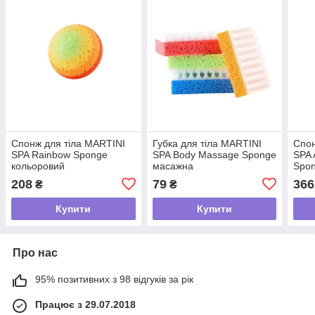
Спонж для тіла MARTINI
Губка для тіла MARTINI
Спон
SPA Rainbow Sponge
SPA Body Massage Sponge
SPA 
кольоровий
масажна
Spo
208
79
366
₴
₴
Купити
Купити
Про нас
95% позитивних з 98 відгуків за рік
Працює з 29.07.2018