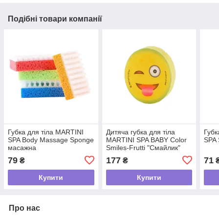
Подібні товари компанії
Губка для тіла MARTINI
Дитяча губка для тіла
Губк
SPA Body Massage Sponge
MARTINI SPA BABY Color
SPA 
масажна
Smiles-Frutti "Смайлик"
79
177
71
₴
₴
Купити
Купити
Про нас