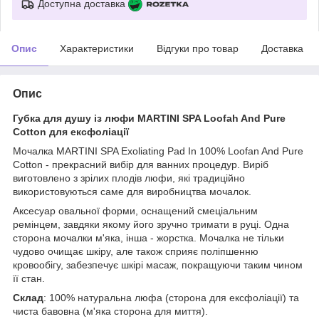
Доступна доставка
Опис
Характеристики
Відгуки про товар
Доставка
Опис
Губка для душу із люфи MARTINI SPA Loofah And Pure
Cotton для ексфоліації
Мочалка MARTINI SPA Exoliating Pad In 100% Loofan And Pure
Cotton - прекрасний вибір для ванних процедур. Виріб
виготовлено з зрілих плодів люфи, які традиційно
використовуються саме для виробництва мочалок.
Аксесуар овальної форми, оснащений смеціальним
ремінцем, завдяки якому його зручно тримати в руці. Одна
сторона мочалки м'яка, інша - жорстка. Мочалка не тільки
чудово очищає шкіру, але також сприяє поліпшенню
кровообігу, забезпечує шкірі масаж, покращуючи таким чином
її стан.
Склад
: 100% натуральна люфа (сторона для ексфоліації) та
чиста бавовна (м'яка сторона для миття).