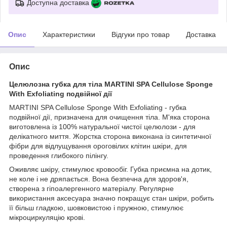
Доступна доставка
Опис
Характеристики
Відгуки про товар
Доставка
Опис
Целюлозна губка для тіла MARTINI SPA Cellulose Sponge
With Exfoliating подвійної дії
MARTINI SPA Cellulose Sponge With Exfoliating - губка
подвійної дії, призначена для очищення тіла. М'яка сторона
виготовлена із 100% натуральної чистої целюлози - для
делікатного миття. Жорстка сторона виконана із синтетичної
фібри для відлущування ороговілих клітин шкіри, для
проведення глибокого пілінгу.
Оживляє шкіру, стимулює кровообіг. Губка приємна на дотик,
не коле і не дряпається. Вона безпечна для здоров'я,
створена з гіпоалергенного матеріалу. Регулярне
використання аксесуара значно покращує стан шкіри, робить
її більш гладкою, шовковистою і пружною, стимулює
мікроциркуляцію крові.