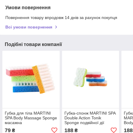
Умови повернення
Повернення товару впродовж 14 днів за рахунок покупця
Всі умови повернення
Подібні товари компанії
Губка для тіла MARTINI
Губка-спонж MARTINI SPA
Губк
SPA Body Massage Sponge
Double Action Tonik
MART
масажна
Sponge подвійної дії
Bod
реві
79
188
188
₴
₴