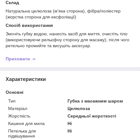
Склад
Натуральна целюлоза (м'яка сторона), фібра/поліестер
(жорстка сторона для ексфоліації)
Спосіб використання
Змочіть губку водою, нанесіть засіб для миття, очистіть тіло
(використовуючи рельєфну сторону для масажу), після чого
ретельно промийте та висушіть аксесуар.
Приховати
Характеристики
Основні
Тип
Губка з масажним шаром
Матеріал
Целюлоза
Жорсткість
Середньої жорсткості
Кишеня для мила
Ні
Петелька для
Ні
підвішування