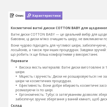
Опис
Характеристики
Косметичні ватні диски COTTON BABY для щоденного
Ватні диски COTTON BABY
— це ідеальний вибір для щоден
бавовни, ці диски м'яко очищають шкіру, не викликаючи п
Вони чудово підходять для чутливої шкіри, забезпечуючи 
лосьйонів, а також при інших процедурах. Завдяки зручній
що робить їх ще більш комфортними у використанні.
Переваги
Висока якість матеріалів: Ватні диски виготовлені з
шкіри.
Міцність і зручність: Диски не розшаровуються і не
шкіри чи косметичних процедурах.
Ефективність: Вони добре вбирають косметичні засоби
розмазуючи їх по шкірі.
Ергономічність: Тубус із затягуванням дозволяє збер
забезпечує зручне зберігання у ванній кімнаті, щоб дис
Склад