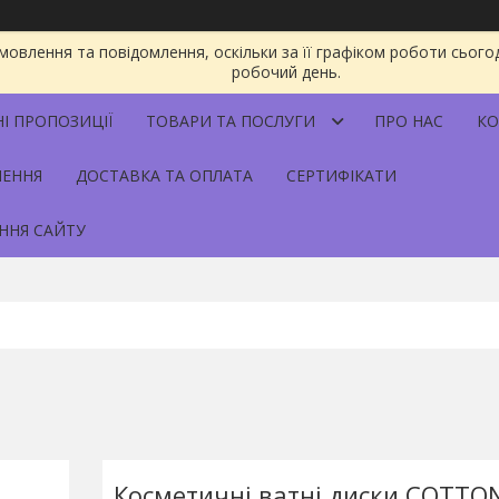
овлення та повідомлення, оскільки за її графіком роботи сього
робочий день.
НІ ПРОПОЗИЦІЇ
ТОВАРИ ТА ПОСЛУГИ
ПРО НАС
КО
НЕННЯ
ДОСТАВКА ТА ОПЛАТА
СЕРТИФІКАТИ
ННЯ САЙТУ
Косметичні ватні диски COTTO