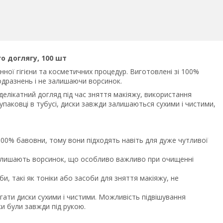
 доглягу, 100 шт
ної гігієни та косметичних процедур. Виготовлені зі 100%
одразнень і не залишаючи ворсинок.
делікатний догляд під час зняття макіяжу, використання
 упаковці в тубусі, диски завжди залишаються сухими і чистими,
і 100% бавовни, тому вони підходять навіть для дуже чутливої
 залишають ворсинок, що особливо важливо при очищенні
, такі як тоніки або засоби для зняття макіяжу, не
ігати диски сухими і чистими. Можливість підвішування
ки були завжди під рукою.