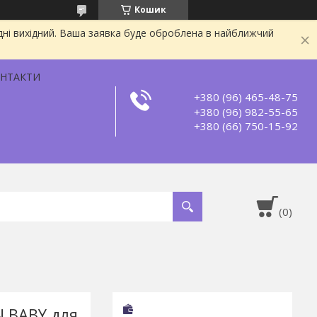
Кошик
дні вихідний. Ваша заявка буде оброблена в найближчий
НТАКТИ
+380 (96) 465-48-75
+380 (96) 982-55-65
+380 (66) 750-15-92
N BABY для