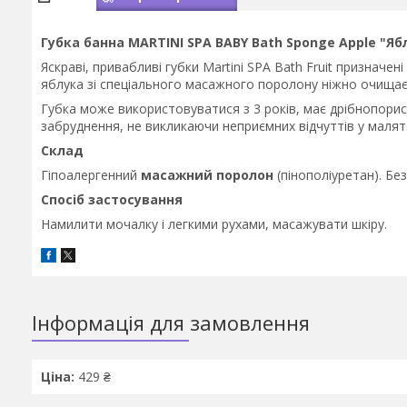
Губка банна MARTINI SPA BABY Bath Sponge Apple "Яб
Яскраві, привабливі губки Martini SРА Bath Fruit призначе
яблука зі спеціального масажного поролону ніжно очищає 
Губка може використовуватися з 3 років, має дрібнопорист
забруднення, не викликаючи неприємних відчуттів у малят
Склад
Гіпоалергенний
масажний поролон
(пінополіуретан). Бе
Спосіб застосування
Намилити мочалку і легкими рухами, масажувати шкіру.
Інформація для замовлення
Ціна:
429 ₴