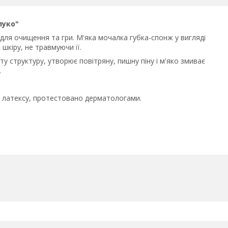
луко"
ні для очищення та гри. М'яка мочалка губка-спонж у вигляді
шкіру, не травмуючи її.
у структуру, утворює повітряну, пишну піну і м'яко змиває
.
з латексу, протестовано дерматологами.