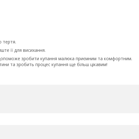
 тертя.
ште її для висихання.
й допоможе зробити купання малюка приємним та комфортним.
ини та зробить процес купання ще більш цікавим!