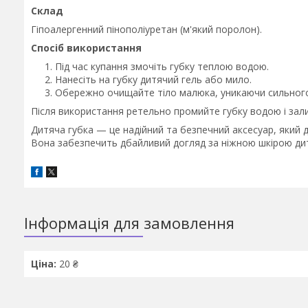
Склад
Гіпоалергенний пінополіуретан (м'який поролон).
Спосіб використання
Під час купання змочіть губку теплою водою.
Нанесіть на губку дитячий гель або мило.
Обережно очищайте тіло малюка, уникаючи сильного
Після використання ретельно промийте губку водою і зали
Дитяча губка — це надійний та безпечний аксесуар, яки
Вона забезпечить дбайливий догляд за ніжною шкірою дит
Інформація для замовлення
Ціна:
20 ₴