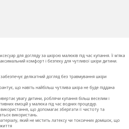
есуар для догляду за шкірою малюків під час купання. Її м'яка
аксимальний комфорт і безпеку для чутливої шкіри дитини.
а забезпечує делікатний догляд без травмування шкіри
рантує, що навіть найбільш чутлива шкіра не буде піддана
ивертає увагу дитини, роблячи купання більш веселим і
ивних емоцій у малюка під час водних процедур.
я використання, що допомагає зберігати її чистоту та
гатьох використань.
атеріалу, який не містить латексу чи токсичних домішок, що
 життя