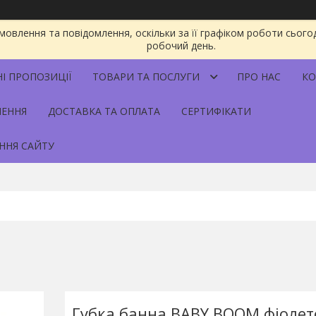
овлення та повідомлення, оскільки за її графіком роботи сього
робочий день.
НІ ПРОПОЗИЦІЇ
ТОВАРИ ТА ПОСЛУГИ
ПРО НАС
КО
НЕННЯ
ДОСТАВКА ТА ОПЛАТА
СЕРТИФІКАТИ
ННЯ САЙТУ
Губка банна BABY BOOM фіолет