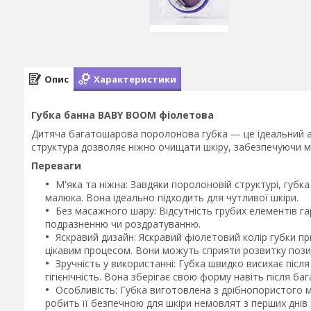
Опис
Характеристики
Губка банна BABY BOOM фіолетова
Дитяча багатошарова поролонова губка — це ідеальний акс
структура дозволяє ніжно очищати шкіру, забезпечуючи м
Переваги
М'яка та ніжна: Завдяки поролоновій структурі, губк
малюка. Вона ідеально підходить для чутливої шкіри.
Без масажного шару: Відсутність грубих елементів га
подразненню чи роздратуванню.
Яскравий дизайн: Яскравий фіолетовий колір губки пр
цікавим процесом. Вони можуть сприяти розвитку позит
Зручність у використанні: Губка швидко висихає післ
гігієнічність. Вона зберігає свою форму навіть після ба
Особливість: Губка виготовлена з дрібнопористого м
робить її безпечною для шкіри немовлят з перших днів