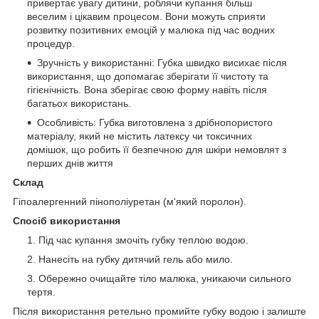
привертає увагу дитини, роблячи купання більш
веселим і цікавим процесом. Вони можуть сприяти
розвитку позитивних емоцій у малюка під час водних
процедур.
Зручність у використанні: Губка швидко висихає після
використання, що допомагає зберігати її чистоту та
гігієнічність. Вона зберігає свою форму навіть після
багатьох використань.
Особливість: Губка виготовлена з дрібнопористого
матеріалу, який не містить латексу чи токсичних
домішок, що робить її безпечною для шкіри немовлят з
перших днів життя
Склад
Гіпоалергенний пінополіуретан (м'який поролон).
Спосіб використання
Під час купання змочіть губку теплою водою.
Нанесіть на губку дитячий гель або мило.
Обережно очищайте тіло малюка, уникаючи сильного
тертя.
Після використання ретельно промийте губку водою і залиште