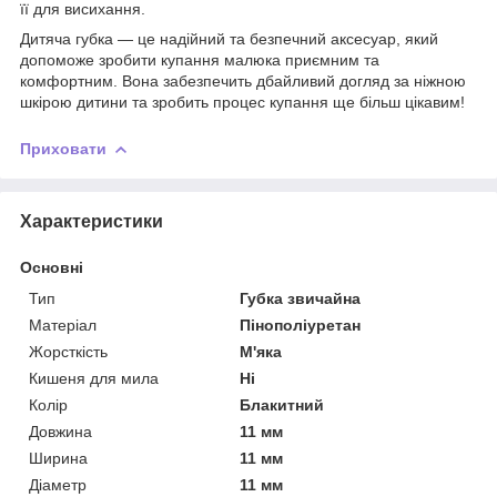
її для висихання.
Дитяча губка — це надійний та безпечний аксесуар, який
допоможе зробити купання малюка приємним та
комфортним. Вона забезпечить дбайливий догляд за ніжною
шкірою дитини та зробить процес купання ще більш цікавим!
Приховати
Характеристики
Основні
Тип
Губка звичайна
Матеріал
Пінополіуретан
Жорсткість
М'яка
Кишеня для мила
Ні
Колір
Блакитний
Довжина
11 мм
Ширина
11 мм
Діаметр
11 мм