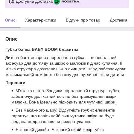
Доступна доставка
Опис
Характеристики
Відгуки про товар
Доставка
Опис
Губка банна BABY BOOM блакитна
Дитяча багатошарова поролонова губка — це ідеальний
аксесуар для догляду за шкірою малюків під час купання. Її
м'яка структура дозволяє ніжно очищати шкіру, забезпечуючи
максимальний комфорт і безпеку для чутливої шкіри дитини.
Переваги
М'яка та ніжна: Завдяки поролоновій структурі, губка
забезпечує делікатний догляд без травмування шкіри
малюка. Вона ідеально підходить для чутливої шкіри.
Без масажного шару: Відсутність грубих елементів
гарантує, що навіть найбільш чутлива шкіра не буде
піддана подразненню чи роздратуванню.
Яскравий дизайн: Яскравий синій колір губки