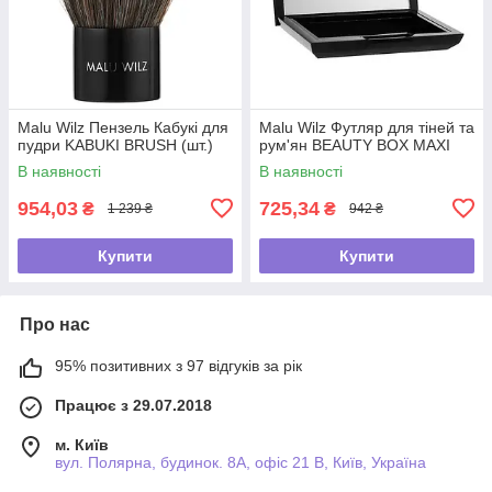
Malu Wilz Пензель Кабукі для
Malu Wilz Футляр для тіней та
пудри KABUKI BRUSH (шт.)
рум'ян BEAUTY BOX MAXI
В наявності
В наявності
954,03
725,34
₴
₴
1 239 ₴
942 ₴
Купити
Купити
Про нас
95% позитивних з 97 відгуків за рік
Працює з 29.07.2018
м. Київ
вул. Полярна, будинок. 8А, офіс 21 В, Київ, Україна