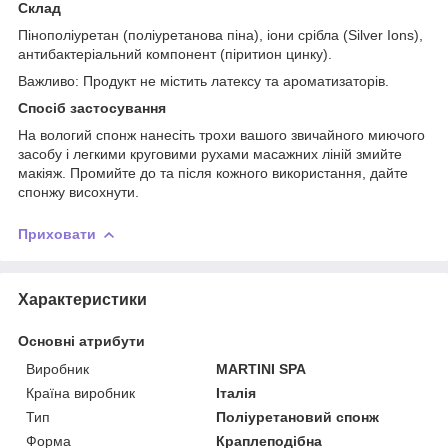
Склад
Пінополіуретан (поліуретанова піна), іони срібла (Silver Ions),
антибактеріальний компонент (піритион цинку).
Важливо: Продукт не містить латексу та ароматизаторів.
Спосіб застосування
На вологий спонж нанесіть трохи вашого звичайного миючого
засобу і легкими круговими рухами масажних ліній змийте
макіяж. Промийте до та після кожного використання, дайте
спонжу висохнути.
Приховати
Характеристики
Основні атрибути
Виробник
MARTINI SPA
Країна виробник
Італія
Тип
Поліуретановий спонж
Форма
Краплеподібна