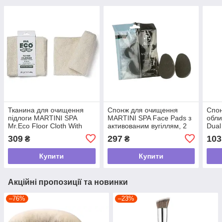
Тканина для очищення
Спонж для очищення
Спо
підлоги MARTINI SPA
MARTINI SPA Face Pads з
обли
Mr.Eco Floor Cloth With
активованим вугіллям, 2
Dual
Bamboo And Cotton з
шт
дії, 
309
297
103
₴
₴
бамбуком та бавовною,
50x50 см
Купити
Купити
Акційні пропозиції та новинки
–76%
–23%