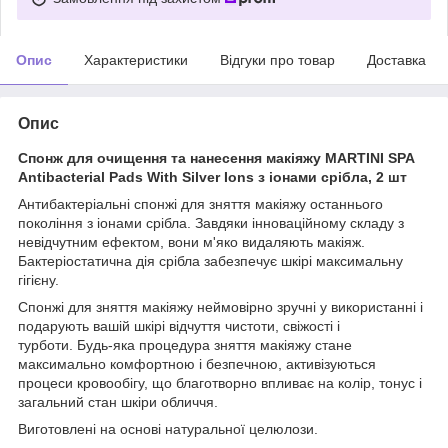
Опис
Характеристики
Відгуки про товар
Доставка
Опис
Спонж для очищення та нанесення макіяжу MARTINI SPA
Antibacterial Pads With Silver Ions з іонами срібла, 2 шт
Антибактеріальні спонжі для зняття макіяжу останнього
покоління з іонами срібла. Завдяки інноваційному складу з
невідчутним ефектом, вони м'яко видаляють макіяж.
Бактеріостатична дія срібла забезпечує шкірі максимальну
гігієну.
Спонжі для зняття макіяжу неймовірно зручні у використанні і
подарують вашій шкірі відчуття чистоти, свіжості і
турботи. Будь-яка процедура зняття макіяжу стане
максимально комфортною і безпечною, активізуються
процеси кровообігу, що благотворно впливає на колір, тонус і
загальний стан шкіри обличчя.
Виготовлені на основі натуральної целюлози.