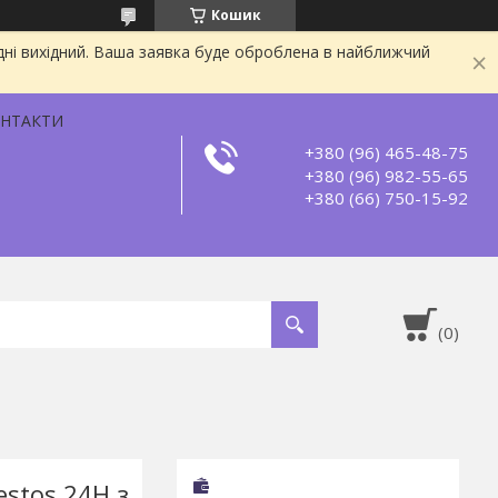
Кошик
дні вихідний. Ваша заявка буде оброблена в найближчий
НТАКТИ
+380 (96) 465-48-75
+380 (96) 982-55-65
+380 (66) 750-15-92
estos 24H з