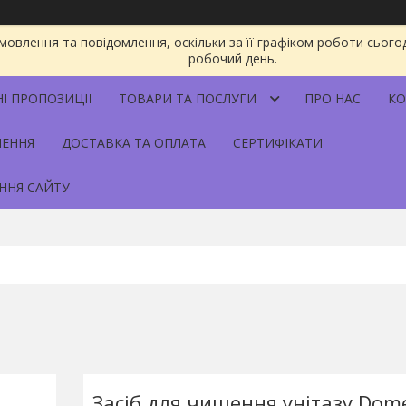
овлення та повідомлення, оскільки за її графіком роботи сього
робочий день.
НІ ПРОПОЗИЦІЇ
ТОВАРИ ТА ПОСЛУГИ
ПРО НАС
КО
НЕННЯ
ДОСТАВКА ТА ОПЛАТА
СЕРТИФІКАТИ
ННЯ САЙТУ
Засіб для чищення унітазу Dom