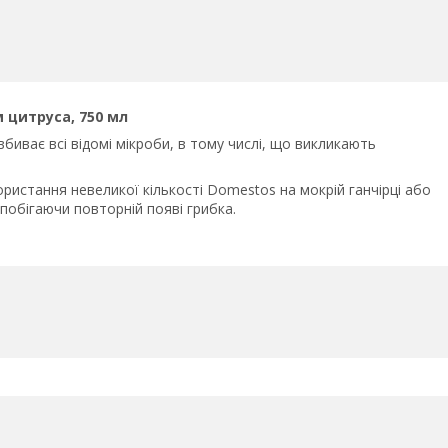
 цитруса, 750 мл
биває всі відомі мікроби, в тому числі, що викликають
ристання невеликої кількості Domestos на мокрій ганчірці або
запобігаючи повторній появі грибка.