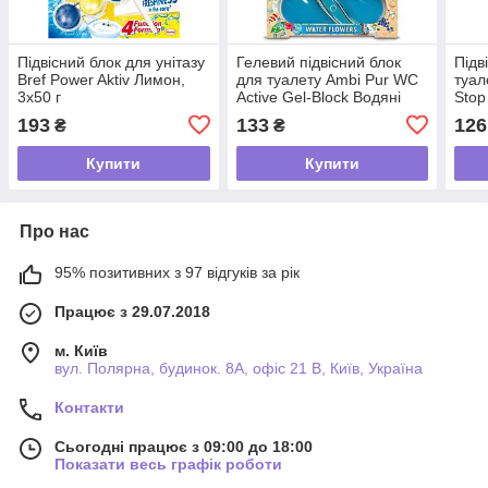
Підвісний блок для унітазу
Гелевий підвісний блок
Підв
Bref Power Aktiv Лимон,
для туалету Ambi Pur WC
туал
3x50 г
Active Gel-Block Водяні
Stop
квіти, 45 г
55 г
193
133
126
₴
₴
Купити
Купити
Про нас
95% позитивних з 97 відгуків за рік
Працює з 29.07.2018
м. Київ
вул. Полярна, будинок. 8А, офіс 21 В, Київ, Україна
Контакти
Сьогодні працює з 09:00 до 18:00
Показати весь графік роботи