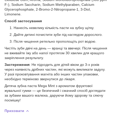
F-), Sodium Saccharin, Sodium Methylparaben, Calcium
Glycerophosphate, 2-Bromo-2-Nitropropane-1, 3-Diol,
Limonene.
Спосіб застосування
Нанесіть невелику кількість пасти на зубну щітку.
Дайте дитині почистити зуби під наглядом дорослого.
Після чищення ретельно прополощіть рот водою.
Чистіть зуби двічі на день — вранці та ввечері. Після чищення
не вживайте їжу або напої протягом 30 хвилин для кращого
закріплення результату.
Застереження
: Не підходить для дітей віком до 3-х років
через наявність дрібних частин, які можуть викликати задуху.
У разі проковтування магніта або інших частин упаковки,
необхідно терміново звернутися до лікаря.
Дитяча зубна паста Mega Mint з ароматом фруктової
жувальної гумки — це безпечний і смачний спосіб доглядати
за зубами вашого малюка, даруючи йому здорову та сяючу
посмішку!
Приховати