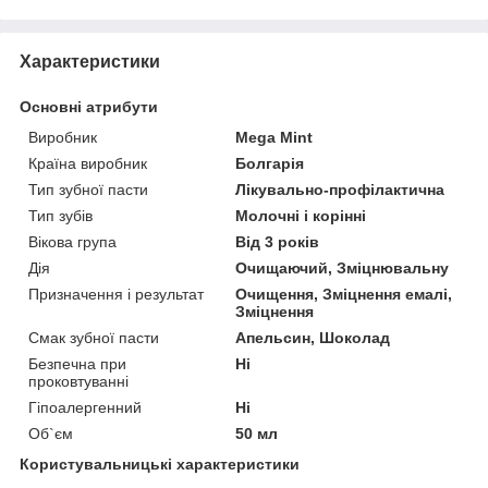
Характеристики
Основні атрибути
Виробник
Mega Mint
Країна виробник
Болгарія
Тип зубної пасти
Лікувально-профілактична
Тип зубів
Молочні і корінні
Вікова група
Від 3 років
Дія
Очищаючий, Зміцнювальну
Призначення і результат
Очищення, Зміцнення емалі,
Зміцнення
Смак зубної пасти
Апельсин, Шоколад
Безпечна при
Ні
проковтуванні
Гіпоалергенний
Ні
Об`єм
50 мл
Користувальницькі характеристики