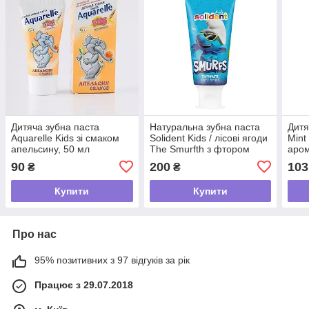
Дитяча зубна паста
Натуральна зубна паста
Дитя
Aquarelle Kids зі смаком
Solident Kids / лісові ягоди
Мint
апельсину, 50 мл
The Smurfth з фтором
аром
1000 ppm Mr.SCRUBBER,
мл
90
200
103
₴
₴
50 мл
Купити
Купити
Про нас
95% позитивних з 97 відгуків за рік
Працює з 29.07.2018