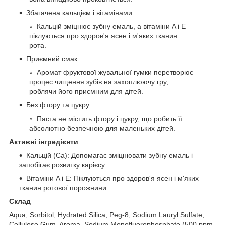
Збагачена кальцієм і вітамінами:
Кальцій зміцнює зубну емаль, а вітаміни A і E
піклуються про здоров'я ясен і м'яких тканин
рота.
Приємний смак:
Аромат фруктової жувальної гумки перетворює
процес чищення зубів на захоплюючу гру,
роблячи його приємним для дітей.
Без фтору та цукру:
Паста не містить фтору і цукру, що робить її
абсолютно безпечною для маленьких дітей.
Активні інгредієнти
Кальцій (Ca): Допомагає зміцнювати зубну емаль і
запобігає розвитку карієсу.
Вітаміни A і E: Піклуються про здоров'я ясен і м'яких
тканин ротової порожнини.
Склад
Aqua, Sorbitol, Hydrated Silica, Peg-8, Sodium Lauryl Sulfate,
Cellulose Gum, Aroma, Sodium Monofluorophosphate (500 ppm