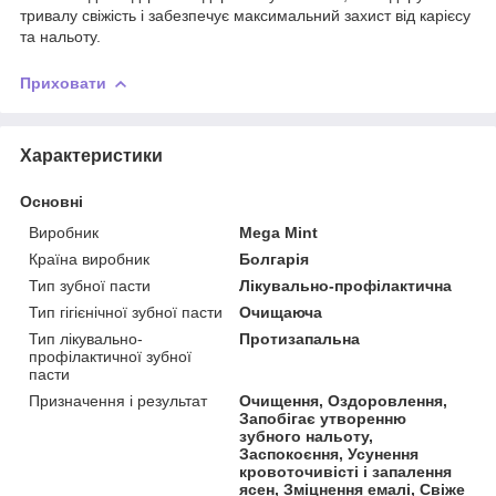
тривалу свіжість і забезпечує максимальний захист від карієсу
та нальоту.
Приховати
Характеристики
Основні
Виробник
Mega Mint
Країна виробник
Болгарія
Тип зубної пасти
Лікувально-профілактична
Тип гігієнічної зубної пасти
Очищаюча
Тип лікувально-
Протизапальна
профілактичної зубної
пасти
Призначення і результат
Очищення, Оздоровлення,
Запобігає утворенню
зубного нальоту,
Заспокоєння, Усунення
кровоточивісті і запалення
ясен, Зміцнення емалі, Свіже