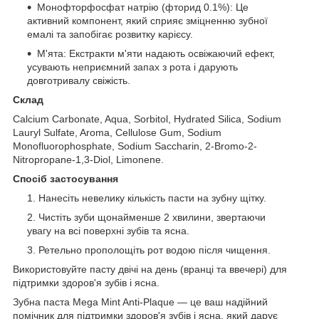
Монофторфосфат натрію (фторид 0.1%): Це
активний компонент, який сприяє зміцненню зубної
емалі та запобігає розвитку карієсу.
М'ята: Екстракти м'яти надають освіжаючий ефект,
усувають неприємний запах з рота і дарують
довготривалу свіжість.
Склад
Calcium Carbonate, Aqua, Sorbitol, Hydrated Silica, Sodium
Lauryl Sulfate, Aroma, Cellulose Gum, Sodium
Monofluorophosphate, Sodium Saccharin, 2-Bromo-2-
Nitropropane-1,3-Diol, Limonene.
Спосіб застосування
Нанесіть невелику кількість пасти на зубну щітку.
Чистіть зуби щонайменше 2 хвилини, звертаючи
увагу на всі поверхні зубів та ясна.
Ретельно прополощіть рот водою після чищення.
Використовуйте пасту двічі на день (вранці та ввечері) для
підтримки здоров'я зубів і ясна.
Зубна паста Mega Mint Anti-Plaque — це ваш надійний
помічник для підтримки здоров'я зубів і ясна, який дарує