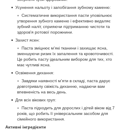
Усунення нальоту і запобігання зубному каменю:
Систематичне використання пасти уповільнює
утворення зубного каменю і ефективно видаляє
зубний наліт, сприяючи підтриманню чистоти та
здоров'я ротової порожнини.
Захист ясен:
Паста зміцнює м'які тканини і захищає ясна,
зменшуючи ризик їх запалення та кровоточивості.
Це робить пасту ідеальним вибором для тих, хто
має чутливі ясна.
Освіження дихання:
Завдяки наявності м'яти в складі, паста дарує
довготривалу свіжість диханню, надаючи вам
впевненість на весь день.
Для всіх вікових груп:
Паста підходить для дорослих і дітей віком від 7
років, що робить її універсальним засобом для
сімейного використання.
Активні інгредієнти