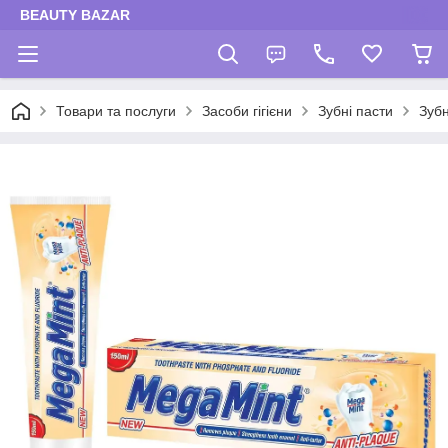
BEAUTY BAZAR
Товари та послуги
Засоби гігієни
Зубні пасти
Зубн