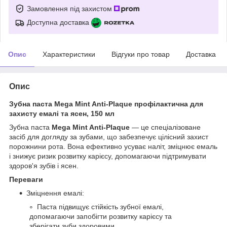
Замовлення під захистом
Доступна доставка
Опис
Характеристики
Відгуки про товар
Доставка
Опис
Зубна паста Mega Мint Anti-Рlaque профілактична для
захисту емалі та ясен, 150 мл
Зубна паста
Mega Mint Anti-Plaque
— це спеціалізоване
засіб для догляду за зубами, що забезпечує цілісний захист
порожнини рота. Вона ефективно усуває наліт, зміцнює емаль
і знижує ризик розвитку карієсу, допомагаючи підтримувати
здоров'я зубів і ясен.
Переваги
Зміцнення емалі:
Паста підвищує стійкість зубної емалі,
допомагаючи запобігти розвитку карієсу та
зберігати зуби здоровими.