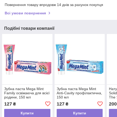
Повернення товару впродовж 14 днів за рахунок покупця
Всі умови повернення
Подібні товари компанії
Зубна паста Mega Мint
Зубна паста Mega Мint
Нату
Family освіжаюча для всієї
Anti-Сavity профілактична,
Solid
родини, 150 мл
150 мл
The 
100
127
127
200
₴
₴
50 м
Купити
Купити