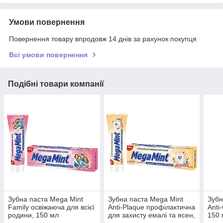
Умови повернення
Повернення товару впродовж 14 днів за рахунок покупця
Всі умови повернення
Подібні товари компанії
Зубна паста Mega Мint
Зубна паста Mega Мint
Зубн
Family освіжаюча для всієї
Anti-Рlaque профілактична
Anti
родини, 150 мл
для захисту емалі та ясен,
150 
150 мл