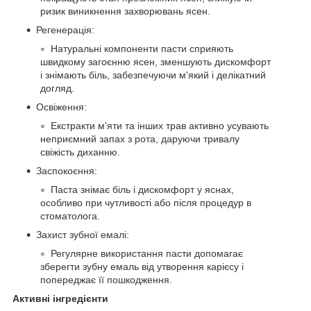
ризик виникнення захворювань ясен.
Регенерація:
Натуральні компоненти пасти сприяють
швидкому загоєнню ясен, зменшують дискомфорт
і знімають біль, забезпечуючи м'який і делікатний
догляд.
Освіження:
Екстракти м'яти та інших трав активно усувають
неприємний запах з рота, даруючи тривалу
свіжість диханню.
Заспокоєння:
Паста знімає біль і дискомфорт у яснах,
особливо при чутливості або після процедур в
стоматолога.
Захист зубної емалі:
Регулярне використання пасти допомагає
зберегти зубну емаль від утворення карієсу і
попереджає її пошкодження.
Активні інгредієнти