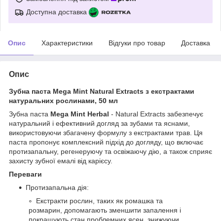
Доступна доставка
Опис
Характеристики
Відгуки про товар
Доставка
Опис
Зубна паста Mega Мint Natural Extracts з екстрактами
натуральних рослинами, 50 мл
Зубна паста
Mega Mint Herbal
- Natural Extracts забезпечує
натуральний і ефективний догляд за зубами та яснами,
використовуючи збагачену формулу з екстрактами трав. Ця
паста пропонує комплексний підхід до догляду, що включає
протизапальну, регенеруючу та освіжаючу дію, а також сприяє
захисту зубної емалі від карієсу.
Переваги
Протизапальна дія:
Екстракти рослин, таких як ромашка та
розмарин, допомагають зменшити запалення і
покращують стан проблемних ясен, знижуючи