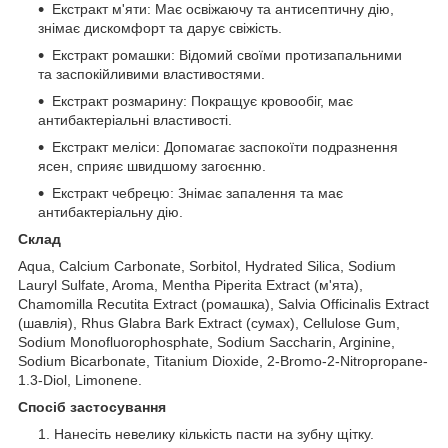
Екстракт м'яти: Має освіжаючу та антисептичну дію,
знімає дискомфорт та дарує свіжість.
Екстракт ромашки: Відомий своїми протизапальними
та заспокійливими властивостями.
Екстракт розмарину: Покращує кровообіг, має
антибактеріальні властивості.
Екстракт меліси: Допомагає заспокоїти подразнення
ясен, сприяє швидшому загоєнню.
Екстракт чебрецю: Знімає запалення та має
антибактеріальну дію.
Склад
Aqua, Calcium Carbonate, Sorbitol, Hydrated Silica, Sodium
Lauryl Sulfate, Aroma, Mentha Piperita Extract (м'ята),
Chamomilla Recutita Extract (ромашка), Salvia Officinalis Extract
(шавлія), Rhus Glabra Bark Extract (сумах), Cellulose Gum,
Sodium Monofluorophosphate, Sodium Saccharin, Arginine,
Sodium Bicarbonate, Titanium Dioxide, 2-Bromo-2-Nitropropane-
1.3-Diol, Limonene.
Спосіб застосування
Нанесіть невелику кількість пасти на зубну щітку.