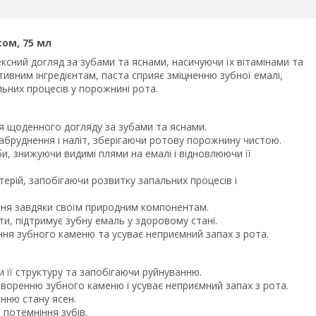
сом, 75 мл
ксний догляд за зубами та яснами, насичуючи їх вітамінами та
тивним інгредієнтам, паста сприяє зміцненню зубної емалі,
ьних процесів у порожнині рота.
я щоденного догляду за зубами та яснами.
абруднення і наліт, зберігаючи ротову порожнину чистою.
и, знижуючи видимі плями на емалі і відновлюючи її
ерій, запобігаючи розвитку запальних процесів і
ання завдяки своїм природним компонентам.
ти, підтримує зубну емаль у здоровому стані.
ня зубного каменю та усуває неприємний запах з рота.
и її структуру та запобігаючи руйнуванню.
творенню зубного каменю і усуває неприємний запах з рота.
нню стану ясен.
 потемніння зубів.