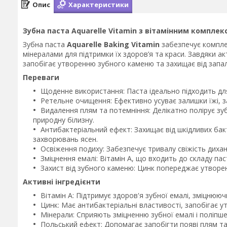
Опис
Характеристики
Зубна паста Aquarelle Vitamin з вітамінним комплек
Зубна паста
Aquarelle Baking Vitamin
забезпечує компле
мінералами для підтримки їх здоров’я та краси. Завдяки ак
запобігає утворенню зубного каменю та захищає від запал
Переваги
Щоденне використання: Паста ідеально підходить дл
Ретельне очищення: Ефективно усуває залишки їжі, з
Видалення плям та потемніння: Делікатно полірує зуб
природну білизну.
Антибактеріальний ефект: Захищає від шкідливих бакт
захворювань ясен.
Освіження подиху: Забезпечує тривалу свіжість дих
Зміцнення емалі: Вітамін А, що входить до складу пас
Захист від зубного каменю: Цинк попереджає утворен
Активні інгредієнти
Вітамін А: Підтримує здоров'я зубної емалі, зміцнююч
Цинк: Має антибактеріальні властивості, запобігає у
Мінерали: Сприяють зміцненню зубної емалі і поліпше
Польський ефект: Допомагає запобігти появі плям та