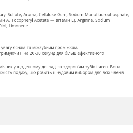
Lauryl Sulfate, Aroma, Cellulose Gum, Sodium Monofluorophosphate,
мін А, Tocopheryl Acetate — вітамін Е), Arginine, Sodium
Diol, Limonene.
 увагу яснам та міжзубним проміжкам.
римуючи її на 20-30 секунд для більш ефективного
мічник у щоденному догляді за здоров'ям зубів і ясен. Вона
іжість подиху, що робить її чудовим вибором для всіх членів