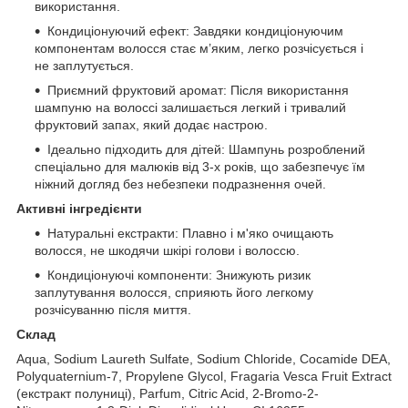
використання.
Кондиціонуючий ефект: Завдяки кондиціонуючим
компонентам волосся стає м’яким, легко розчісується і
не заплутується.
Приємний фруктовий аромат: Після використання
шампуню на волоссі залишається легкий і тривалий
фруктовий запах, який додає настрою.
Ідеально підходить для дітей: Шампунь розроблений
спеціально для малюків від 3-х років, що забезпечує їм
ніжний догляд без небезпеки подразнення очей.
Активні інгредієнти
Натуральні екстракти: Плавно і м'яко очищають
волосся, не шкодячи шкірі голови і волоссю.
Кондиціонуючі компоненти: Знижують ризик
заплутування волосся, сприяють його легкому
розчісуванню після миття.
Склад
Aqua, Sodium Laureth Sulfate, Sodium Chloride, Cocamide DEA,
Polyquaternium-7, Propylene Glycol, Fragaria Vesca Fruit Extract
(екстракт полуниці), Parfum, Citric Acid, 2-Bromo-2-