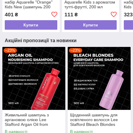
набір Aquarelle "Orange"
Aquarelle Kids з ароматом
набі
Кids New (шампунь 200
тутті-фрутті, 200 мл
Кids
мл, зубна паста 50 мл,
мл, 
401
111
323
₴
₴
пазл і гіпсова фігурка в
пазл
подарунок)
Купити
Купити
Акційні пропозиції та новинки
–23%
–23%
Живильний шампунь з
Щоденний шампунь для
аргановою олією Lee
освітленого волосся Lee
Stafford Argan Oil from
Stafford Bleach Blondes
Morocco Nourishing Shampoo,
Everyday Care Shampoo, 500
В наявності
В наявності