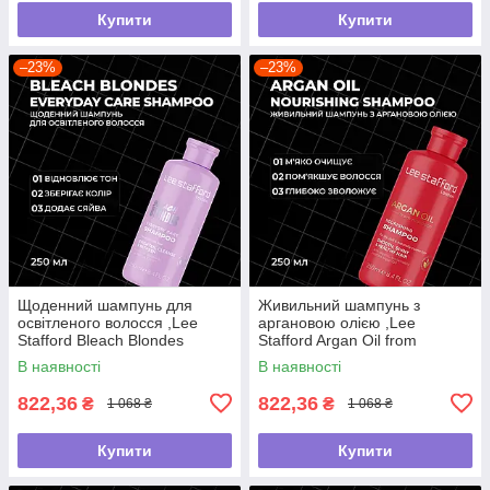
Купити
Купити
–23%
–23%
Щоденний шампунь для
Живильний шампунь з
освітленого волосся ,Lee
аргановою олією ,Lee
Stafford Bleach Blondes
Stafford Argan Oil from
,250мл
Morocco Nourishing Shampoo
В наявності
В наявності
,250мл
822,36
822,36
₴
₴
1 068 ₴
1 068 ₴
Купити
Купити