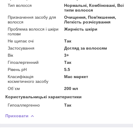
Тип волосся
Нормальні, Комбіновані, Всі
типи волосся
Призначення засобу для
Очищення, Пом'якшення,
волосся
Легкість розчісування
Проблема волосся і шкіри
Жирність шкіри
голови
Не щипає очі
Так
Застосування
Догляд за волоссям
Вік
3+
Гіпоалергенний
Так
Рівень pH
5.5
Класифікація
Мас маркет
косметичного засобу
Об`єм
200 мл
Користувальницькі характеристики
Гипоаллергенно
Так
Приховати