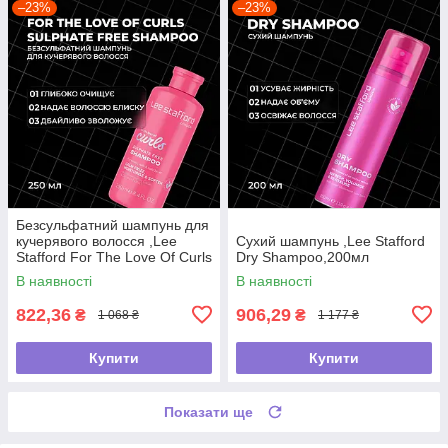
–23%
–23%
Безсульфатний шампунь для
кучерявого волосся ,Lee
Сухий шампунь ,Lee Stafford
Stafford For The Love Of Curls
Dry Shampoo,200мл
Shampoo,250мл
В наявності
В наявності
822,36
906,29
₴
₴
1 068 ₴
1 177 ₴
Купити
Купити
Показати ще