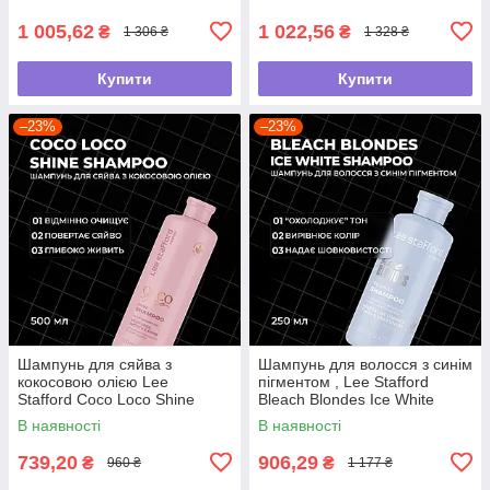
500 мл
мл
1 005,62
1 022,56
₴
₴
1 306 ₴
1 328 ₴
Купити
Купити
–23%
–23%
Шампунь для сяйва з
Шампунь для волосся з синім
кокосовою олією Lee
пігментом , Lee Stafford
Stafford Coco Loco Shine
Bleach Blondes Ice White
Shampoo, 500 мл
Toning Shampoo ,250мл
В наявності
В наявності
739,20
906,29
₴
₴
960 ₴
1 177 ₴