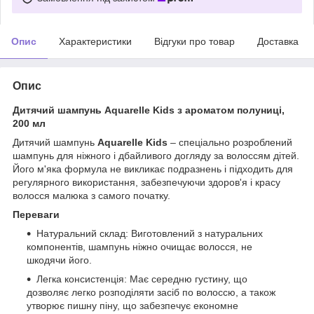
Опис
Характеристики
Відгуки про товар
Доставка
Опис
Дитячий шампунь Aquarelle Kids з ароматом полуниці,
200 мл
Дитячий шампунь
Aquarelle Kids
– спеціально розроблений
шампунь для ніжного і дбайливого догляду за волоссям дітей.
Його м'яка формула не викликає подразнень і підходить для
регулярного використання, забезпечуючи здоров'я і красу
волосся малюка з самого початку.
Переваги
Натуральний склад: Виготовлений з натуральних
компонентів, шампунь ніжно очищає волосся, не
шкодячи його.
Легка консистенція: Має середню густину, що
дозволяє легко розподіляти засіб по волоссю, а також
утворює пишну піну, що забезпечує економне