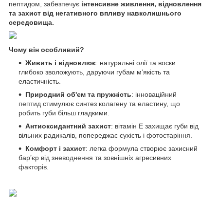
пептидом, забезпечує
інтенсивне живлення, відновлення
та захист від негативного впливу навколишнього
середовища.
Чому він особливий?
Живить і відновлює
: натуральні олії та воски
глибоко зволожують, даруючи губам м’якість та
еластичність.
Природний об'єм та пружність
: інноваційний
пептид стимулює синтез колагену та еластину, що
робить губи більш гладкими.
Антиоксидантний захист
: вітамін Е захищає губи від
вільних радикалів, попереджає сухість і фотостаріння.
Комфорт і захист
: легка формула створює захисний
бар’єр від зневоднення та зовнішніх агресивних
факторів.