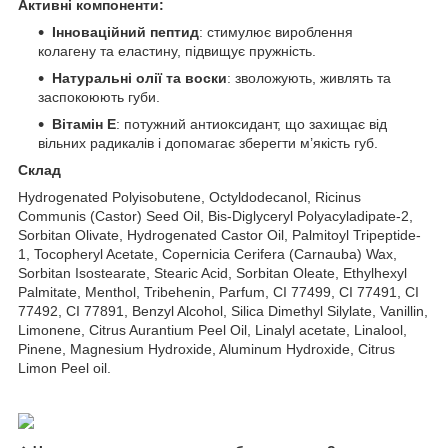
Активні компоненти:
Інноваційний пептид
: стимулює вироблення
колагену та еластину, підвищує пружність.
Натуральні олії та воски
: зволожують, живлять та
заспокоюють губи.
Вітамін Е
: потужний антиоксидант, що захищає від
вільних радикалів і допомагає зберегти м’якість губ.
Склад
Hydrogenated Polyisobutene, Octyldodecanol, Ricinus
Communis (Castor) Seed Oil, Bis-Diglyceryl Polyacyladipate-2,
Sorbitan Olivate, Hydrogenated Castor Oil, Palmitoyl Tripeptide-
1, Tocopheryl Acetate, Copernicia Cerifera (Carnauba) Wax,
Sorbitan Isostearate, Stearic Acid, Sorbitan Oleate, Ethylhexyl
Palmitate, Menthol, Tribehenin, Parfum, CI 77499, CI 77491, CI
77492, CI 77891, Benzyl Alcohol, Silica Dimethyl Silylate, Vanillin,
Limonene, Citrus Aurantium Peel Oil, Linalyl acetate, Linalool,
Pinene, Magnesium Hydroxide, Aluminum Hydroxide, Citrus
Limon Peel oil.