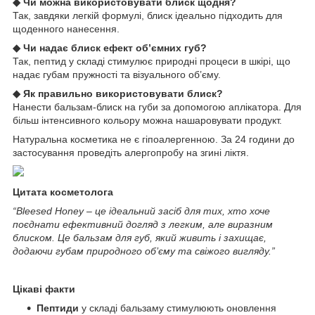
◆
Чи можна використовувати блиск щодня?
Так, завдяки легкій формулі, блиск ідеально підходить для
щоденного нанесення.
◆
Чи надає блиск ефект об’ємних губ?
Так, пептид у складі стимулює природні процеси в шкірі, що
надає губам пружності та візуального об’єму.
◆
Як правильно використовувати блиск?
Нанести бальзам-блиск на губи за допомогою аплікатора. Для
більш інтенсивного кольору можна нашаровувати продукт.
Натуральна косметика не є гіпоалергенною. За 24 години до
застосування проведіть алергопробу на згині ліктя.
Цитата косметолога
“Bleesed Honey – це ідеальний засіб для тих, хто хоче
поєднати ефективний догляд з легким, але виразним
блиском. Це бальзам для губ, який живить і захищає,
додаючи губам природного об’єму та свіжого вигляду.”
Цікаві факти
Пептиди
у складі бальзаму стимулюють оновлення