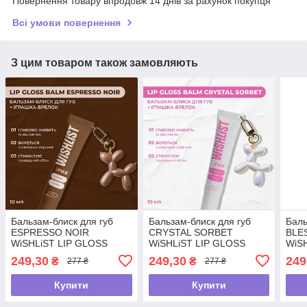
Повернення товару впродовж 14 днів за рахунок покупця
Всі умови повернення
З цим товаром також замовляють
Бальзам-блиск для губ
Бальзам-блиск для губ
Баль
ESPRESSO NOIR
CRYSTAL SORBET
BLE
WiSHLiST LIP GLOSS
WiSHLiST LIP GLOSS
WiS
BALM, 10 мл + іграшка-
BALM, 10 мл + іграшка-
BALM
249,30
249,30
249
₴
₴
277 ₴
277 ₴
брелок
брелок
брел
Купити
Купити