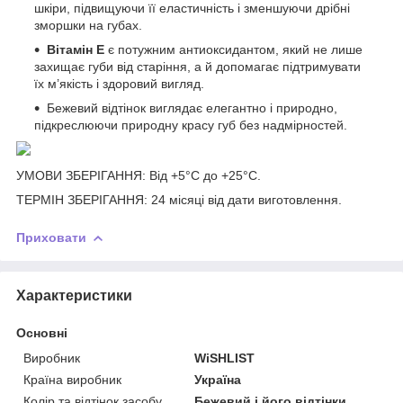
шкіри, підвищуючи її еластичність і зменшуючи дрібні
зморшки на губах.
Вітамін Е
є потужним антиоксидантом, який не лише
захищає губи від старіння, а й допомагає підтримувати
їх м’якість і здоровий вигляд.
Бежевий відтінок виглядає елегантно і природно,
підкреслюючи природну красу губ без надмірностей.
УМОВИ ЗБЕРІГАННЯ: Від +5°С до +25°С.
ТЕРМІН ЗБЕРІГАННЯ: 24 місяці від дати виготовлення.
Приховати
Характеристики
Основні
Виробник
WiSHLIST
Країна виробник
Україна
Колір та відтінок засобу
Бежевий і його відтінки