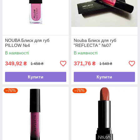
NOUBA Блиск для губ
Nouba Блиск для губ
PILLOW №4
"REFLECTA " №07
В наявності
В наявності
349,92
371,76
₴
₴
1 458 ₴
1 549 ₴
Купити
Купити
–76%
–76%