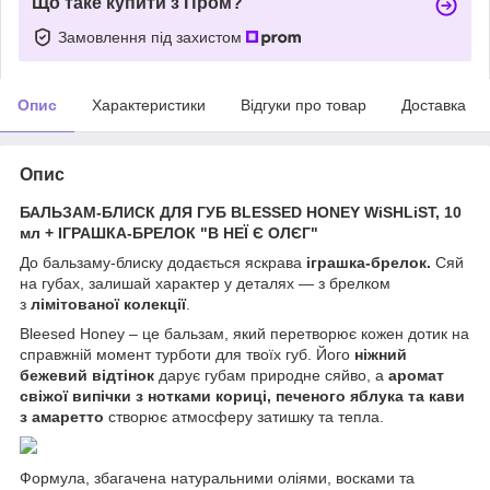
Що таке купити з Пром?
Замовлення під захистом
Опис
Характеристики
Відгуки про товар
Доставка
Опис
БАЛЬЗАМ-БЛИСК ДЛЯ ГУБ BLESSED HONEY WiSHLiST, 10
мл + ІГРАШКА-БРЕЛОК "В НЕЇ Є ОЛЄГ"
До бальзаму-блиску додається яскрава
іграшка-брелок.
Сяй
на губах, залишай характер у деталях — з брелком
з
лімітованої колекції
.
Bleesed Honey – це бальзам, який перетворює кожен дотик на
справжній момент турботи для твоїх губ. Його
ніжний
бежевий відтінок
дарує губам природне сяйво, а
аромат
свіжої випічки з нотками кориці, печеного яблука та кави
з амаретто
створює атмосферу затишку та тепла.
Формула, збагачена натуральними оліями, восками та