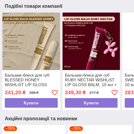
Подібні товари компанії
Бальзам-блиск для губ
Бальзам-блиск для губ
Баль
BLESSED HONEY
RUBY NECTAR WiSHLiST
SWE
WiSHLiST LIP GLOSS
LIP GLOSS BALM, 10 мл +
10 м
BALM, 10 мл
іграшка-брелок
"ВІД
241,20
249,30
283
₴
₴
268 ₴
277 ₴
Купити
Купити
Акційні пропозиції та новинки
–76%
–76%