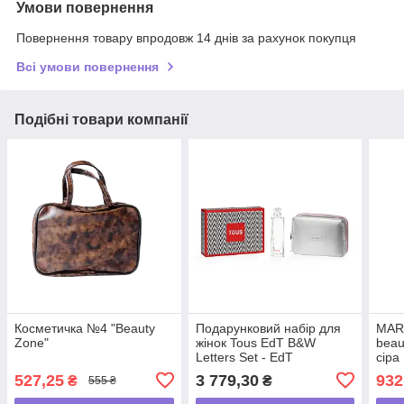
Умови повернення
Повернення товару впродовж 14 днів за рахунок покупця
Всі умови повернення
Подібні товари компанії
Косметичка №4 "Beauty
Подарунковий набір для
MART
Zone"
жінок Tous EdT B&W
beau
Letters Set - EdT
сіра
(Туалетна вода д/ж TOUS
527,25
3 779,30
932
₴
₴
555 ₴
90мл та косметичка)