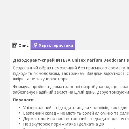
Опис
Характеристики
Дезодорант-спрей INTESA Unisex Parfum Deodorant з
Бездоганний образ неможливий без приємного аромату. In
підходить як чоловікам, так і жінкам. Завдяки відсутності 
шкіри та не закупорює пори.
Формула пройшла дерматологічні випробування, що гарант
забезпечує надійний захист на цілий день, дарує тонізуюч
Переваги
Універсальний – підходить як для чоловіків, так і для
Безпечний склад – не містить солей алюмінію та силі
Дерматологічно протестований – підходить для чутл
Не закупорює пори – м'яка і делікатна дія