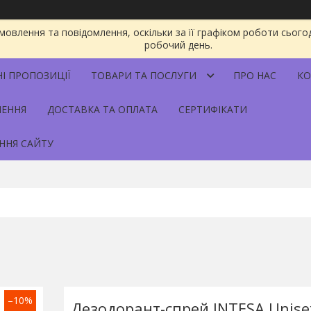
овлення та повідомлення, оскільки за її графіком роботи сього
робочий день.
НІ ПРОПОЗИЦІЇ
ТОВАРИ ТА ПОСЛУГИ
ПРО НАС
КО
НЕННЯ
ДОСТАВКА ТА ОПЛАТА
СЕРТИФІКАТИ
ННЯ САЙТУ
–10%
Дезодорант-спрей INTESA Unise