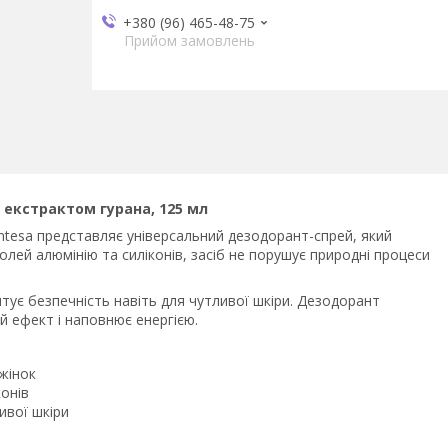
+380 (96) 465-48-75
Прийом замовлень
 екстрактом гурана, 125 мл
tesa представляє універсальний дезодорант-спрей, який
солей алюмінію та силіконів, засіб не порушує природні процеси
ує безпечність навіть для чутливої шкіри. Дезодорант
ий ефект і наповнює енергією.
 жінок
конів
ивої шкіри