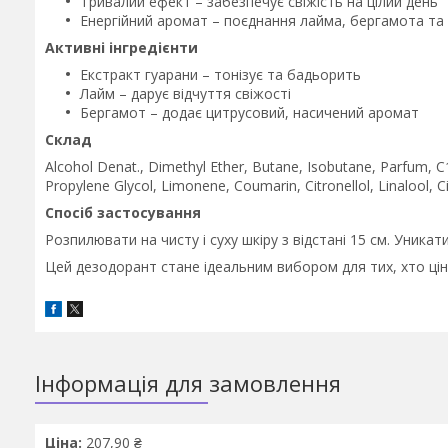
Тривалий ефект – забезпечує свіжість на цілий день
Енергійний аромат – поєднання лайма, бергамота та
Активні інгредієнти
Екстракт гуарани – тонізує та бадьорить
Лайм – дарує відчуття свіжості
Бергамот – додає цитрусовий, насичений аромат
Склад
Alcohol Denat., Dimethyl Ether, Butane, Isobutane, Parfum, C1
Propylene Glycol, Limonene, Coumarin, Citronellol, Linalool, Ci
Спосіб застосування
Розпилювати на чисту і суху шкіру з відстані 15 см. Уника
Цей дезодорант стане ідеальним вибором для тих, хто ціну
Інформація для замовлення
Ціна:
207,90 ₴