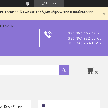
Кошик
дні вихідний. Ваша заявка буде оброблена в найближчий
НТАКТИ
+380 (96) 465-48-75
+380 (96) 982-55-65
+380 (66) 750-15-92
x Parfum