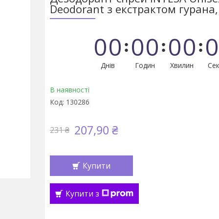
Deodorant з екстрактом гурана,
0
0
0
0
0
0
0
Днів
Годин
Хвилин
Сек
В наявності
Код:
130286
207,90 ₴
231 ₴
Купити
Купити з