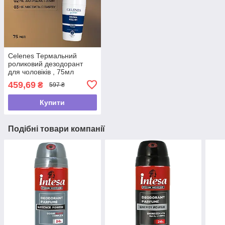
Celenes Термальний
роликовий дезодорант
для чоловіків , 75мл
459,69
₴
597 ₴
Купити
Подібні товари компанії