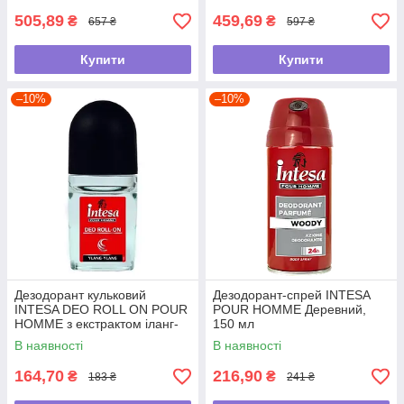
505,89
459,69
₴
₴
657 ₴
597 ₴
Купити
Купити
–10%
–10%
Дезодорант кульковий
Дезодорант-спрей INTESA
INTESA DEO ROLL ON POUR
POUR HOMME Деревний,
HOMME з екстрактом іланг-
150 мл
іланг, 50 мл
В наявності
В наявності
164,70
216,90
₴
₴
183 ₴
241 ₴