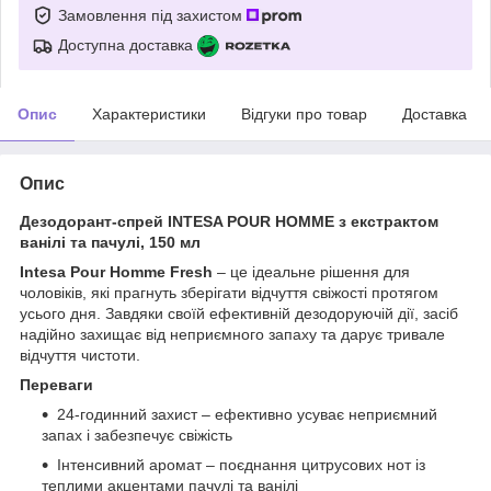
Замовлення під захистом
Доступна доставка
Опис
Характеристики
Відгуки про товар
Доставка
Опис
Дезодорант-спрей INTESA POUR HOMME з екстрактом
ванілі та пачулі, 150 мл
Intesa Pour Homme Fresh
– це ідеальне рішення для
чоловіків, які прагнуть зберігати відчуття свіжості протягом
усього дня. Завдяки своїй ефективній дезодоруючій дії, засіб
надійно захищає від неприємного запаху та дарує тривале
відчуття чистоти.
Переваги
24-годинний захист – ефективно усуває неприємний
запах і забезпечує свіжість
Інтенсивний аромат – поєднання цитрусових нот із
теплими акцентами пачулі та ванілі