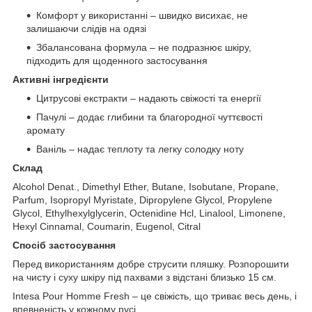
Комфорт у використанні – швидко висихає, не
залишаючи слідів на одязі
Збалансована формула – не подразнює шкіру,
підходить для щоденного застосування
Активні інгредієнти
Цитрусові екстракти – надають свіжості та енергії
Пачулі – додає глибини та благородної чуттєвості
аромату
Ваніль – надає теплоту та легку солодку ноту
Склад
Alcohol Denat., Dimethyl Ether, Butane, Isobutane, Propane,
Parfum, Isopropyl Myristate, Dipropylene Glycol, Propylene
Glycol, Ethylhexylglycerin, Octenidine Hcl, Linalool, Limonene,
Hexyl Cinnamal, Coumarin, Eugenol, Citral
Спосіб застосування
Перед використанням добре струсити пляшку. Розпорошити
на чисту і суху шкіру під пахвами з відстані близько 15 см.
Intesa Pour Homme Fresh – це свіжість, що триває весь день, і
впевненість у кожному русі.