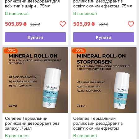
роликовий дезодорант для
роликовий дезодорант з
всіх типів шкіри , 75мл
освітлюючим ефектом ,75мл
В наявності
В наявності
505,89
505,89
₴
₴
657 ₴
657 ₴
Купити
Купити
–23%
–23%
Celenes Термальний
Celenes Термальний
роликовий дезодорант без
роликовий дезодорант з
запаху ,75мл
освітлюючим ефектом
Storforsen, 75мл
В наявності
В наявності