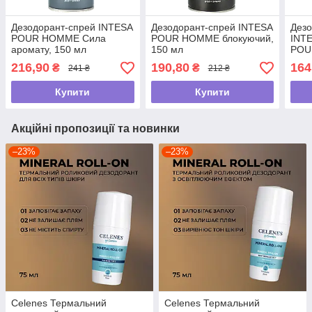
Дезодорант-спрей INTESA
Дезодорант-спрей INTESA
Дезо
POUR HOMME Сила
POUR HOMME блокуючий,
INT
аромату, 150 мл
150 мл
POU
екст
216,90
190,80
164
₴
₴
241 ₴
212 ₴
мл
Купити
Купити
Акційні пропозиції та новинки
–23%
–23%
Celenes Термальний
Celenes Термальний