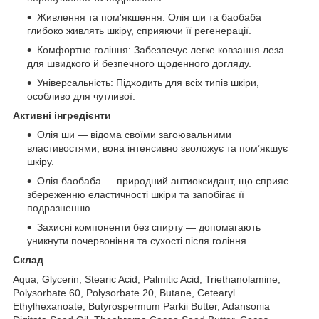
Живлення та пом'якшення: Олія ши та баобаба
глибоко живлять шкіру, сприяючи її регенерації.
Комфортне гоління: Забезпечує легке ковзання леза
для швидкого й безпечного щоденного догляду.
Універсальність: Підходить для всіх типів шкіри,
особливо для чутливої.
Активні інгредієнти
Олія ши — відома своїми загоювальними
властивостями, вона інтенсивно зволожує та пом’якшує
шкіру.
Олія баобаба — природний антиоксидант, що сприяє
збереженню еластичності шкіри та запобігає її
подразненню.
Захисні компоненти без спирту — допомагають
уникнути почервоніння та сухості після гоління.
Склад
Aqua, Glycerin, Stearic Acid, Palmitic Acid, Triethanolamine,
Polysorbate 60, Polysorbate 20, Butane, Cetearyl
Ethylhexanoate, Butyrospermum Parkii Butter, Adansonia