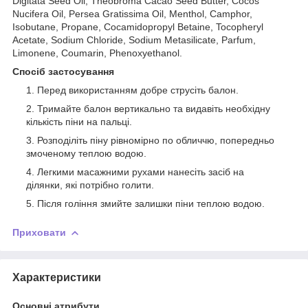
Digitata Seed Oil, Theobroma Cacao Seed Butter, Cocos
Nucifera Oil, Persea Gratissima Oil, Menthol, Camphor,
Isobutane, Propane, Cocamidopropyl Betaine, Tocopheryl
Acetate, Sodium Chloride, Sodium Metasilicate, Parfum,
Limonene, Coumarin, Phenoxyethanol.
Спосіб застосування
Перед використанням добре струсіть балон.
Тримайте балон вертикально та видавіть необхідну
кількість піни на пальці.
Розподіліть піну рівномірно по обличчю, попередньо
змоченому теплою водою.
Легкими масажними рухами нанесіть засіб на
ділянки, які потрібно голити.
Після гоління змийте залишки піни теплою водою.
Приховати
Характеристики
Основні атрибути