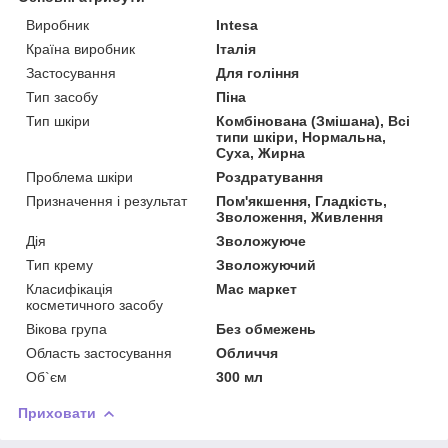
Виробник
Intesa
Країна виробник
Італія
Застосування
Для гоління
Тип засобу
Піна
Тип шкіри
Комбінована (Змішана), Всі
типи шкіри, Нормальна,
Суха, Жирна
Проблема шкіри
Роздратування
Призначення і результат
Пом'якшення, Гладкість,
Зволоження, Живлення
Дія
Зволожуюче
Тип крему
Зволожуючий
Класифікація
Мас маркет
косметичного засобу
Вікова група
Без обмежень
Область застосування
Обличчя
Об`єм
300 мл
Приховати