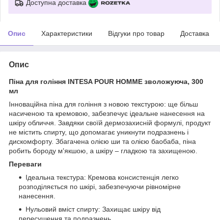
Доступна доставка
Опис
Характеристики
Відгуки про товар
Доставка
Опис
Піна для гоління INTESA POUR HOMME зволожуюча, 300
мл
Інноваційна піна для гоління з новою текстурою: ще більш
насиченою та кремовою, забезпечує ідеальне нанесення на
шкіру обличчя. Завдяки своїй дермозахисній формулі, продукт
не містить спирту, що допомагає уникнути подразнень і
дискомфорту. Збагачена олією ши та олією баобаба, піна
робить бороду м'якшою, а шкіру – гладкою та захищеною.
Переваги
Ідеальна текстура: Кремова консистенція легко
розподіляється по шкірі, забезпечуючи рівномірне
нанесення.
Нульовий вміст спирту: Захищає шкіру від
пересушення та подразнень.