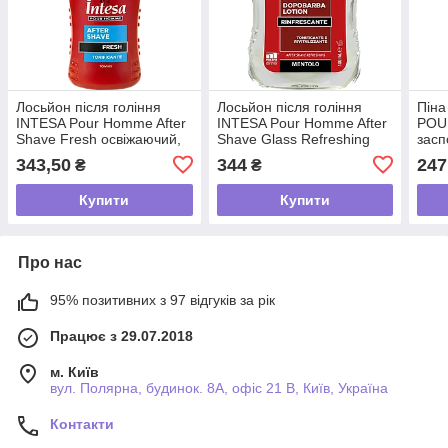
Лосьйон після гоління
Лосьйон після гоління
Піна
INTESA Pour Homme After
INTESA Pour Homme After
POU
Shave Fresh освіжаючий,
Shave Glass Refreshing
засп
100 мл
тонізуючий, 100 мл
343,50
344
247
₴
₴
Купити
Купити
Про нас
95% позитивних з 97 відгуків за рік
Працює з 29.07.2018
м. Київ
вул. Полярна, будинок. 8А, офіс 21 В, Київ, Україна
Контакти