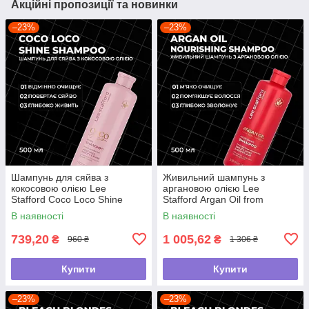
Акційні пропозиції та новинки
–23%
–23%
Шампунь для сяйва з
Живильний шампунь з
кокосовою олією Lee
аргановою олією Lee
Stafford Coco Loco Shine
Stafford Argan Oil from
Shampoo, 500 мл
Morocco Nourishing Shampoo,
В наявності
В наявності
500 мл
739,20
1 005,62
₴
₴
960 ₴
1 306 ₴
Купити
Купити
–23%
–23%