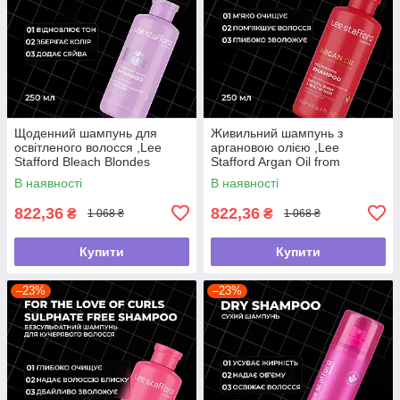
Щоденний шампунь для
Живильний шампунь з
освітленого волосся ,Lee
аргановою олією ,Lee
Stafford Bleach Blondes
Stafford Argan Oil from
,250мл
Morocco Nourishing Shampoo
В наявності
В наявності
,250мл
822,36
822,36
₴
₴
1 068 ₴
1 068 ₴
Купити
Купити
–23%
–23%