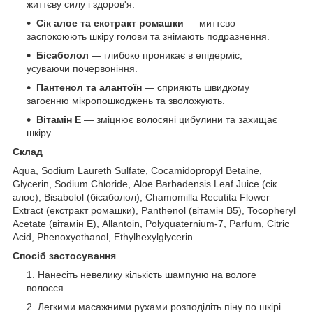
життєву силу і здоров'я.
Сік алое та екстракт ромашки
— миттєво
заспокоюють шкіру голови та знімають подразнення.
Бісаболол
— глибоко проникає в епідерміс,
усуваючи почервоніння.
Пантенол та алантоїн
— сприяють швидкому
загоєнню мікропошкоджень та зволожують.
Вітамін Е
— зміцнює волосяні цибулини та захищає
шкіру
Склад
Aqua, Sodium Laureth Sulfate, Cocamidopropyl Betaine,
Glycerin, Sodium Chloride, Aloe Barbadensis Leaf Juice (сік
алое), Bisabolol (бісаболол), Chamomilla Recutita Flower
Extract (екстракт ромашки), Panthenol (вітамін B5), Tocopheryl
Acetate (вітамін Е), Allantoin, Polyquaternium-7, Parfum, Citric
Acid, Phenoxyethanol, Ethylhexylglycerin.
Спосіб застосування
Нанесіть невелику кількість шампуню на вологе
волосся.
Легкими масажними рухами розподіліть піну по шкірі