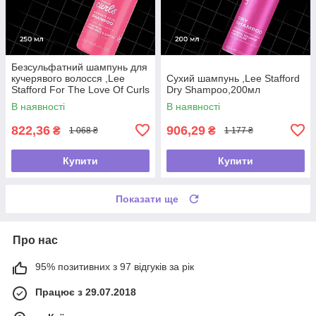
Безсульфатний шампунь для
кучерявого волосся ,Lee
Сухий шампунь ,Lee Stafford
Stafford For The Love Of Curls
Dry Shampoo,200мл
Shampoo,250мл
В наявності
В наявності
822,36
906,29
₴
₴
1 068 ₴
1 177 ₴
Купити
Купити
Показати ще
Про нас
95% позитивних з 97 відгуків за рік
Працює з 29.07.2018