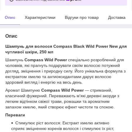
Опис
Характеристики
Відгуки про товар
Доставка
Опис
Шампунь для волосся Compass Вlack Wild Рower New для
чутливої шкіри, 250 мл
Шампунь
Compass Wild Power
спеціально розроблений для
чоловіків, які прагнуть подарувати своїм волоссю потужний
догляд, зміцнення і природну силу. Його унікальна формула з
екстрактом хмелю та антиоксидантами дарує волоссю
здоровий вигляд і енергію на весь день.
Аромат Шампуню
Compass Wild Power
— стриманий,
класичний фужерний. Переважають м'які деревні акорди з
легким відтінком свіжої трави, ромашки та ароматним
запахом хмелю, який створює ефект чистоти та спокою.
Переваги
Стимулює ріст волосся: Екстракт хмелю активно
сприяє зміцненню коренів волосся і стимулює їх ріст,