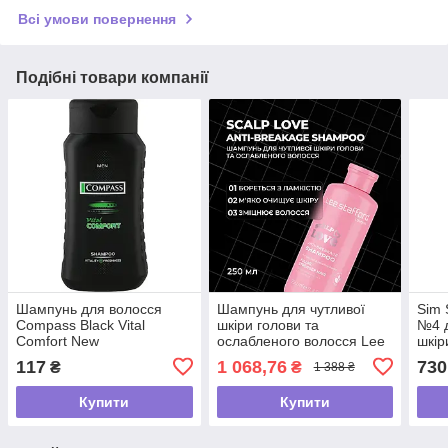
Всі умови повернення
Подібні товари компанії
Шампунь для волосся
Шампунь для чутливої
Sim 
Compass Вlack Vital
шкіри голови та
№4 д
Сomfort New
ослабленого волосся Lee
шкір
відновлюючий, 250 мл
Stafford Scalp Love Anti-
Oil 
117
1 068,76
730
₴
₴
1 388 ₴
Breakage Shampoo,250мл
Купити
Купити