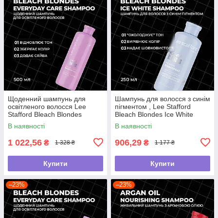
Щоденний шампунь для
Шампунь для волосся з синім
освітленого волосся Lee
пігментом , Lee Stafford
Stafford Bleach Blondes
Bleach Blondes Ice White
Everyday Care Shampoo, 500
Toning Shampoo ,250мл
В наявності
В наявності
мл
1 022,56
906,29
₴
₴
1 328 ₴
1 177 ₴
Купити
Купити
–23%
–23%