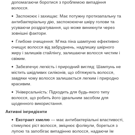
допомагаючи боротися з проблемою випадіння
волосся.
Заспокоює і захищає: Має потужну протизапальну та
антибактеріальну дію, заспокоюючи шкіру голови та
усуваючи роздратування, що може виникнути через
зовнішні фактори.
Глибоке очищення: М'яка піна шампуню ефективно
очищує волосся від забруднень, надлишку шкірного
жиру і залишків стайлінгу, залишаючи волосся чистим і
свіжим.
Забезпечує легкість і природний вигляд: Шампунь не
містить шкідливих силіконів, що обтяжують волосся,
завдяки чому волосся залишається легким і природно
красивим.
Універсальність: Підходить для будь-якого типу
волосся, що робить його ідеальним засобом для
щоденного використання.
Активні інгредієнти
Екстракт хмелю
— має антибактеріальні властивості,
стимулює ріст волосся, зміцнює фолікули, бореться з
лупою та запобігає випадінню волосся, надаючи їм