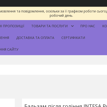
овлення та повідомлення, оскільки за її графіком роботи сього
робочий день.
НІ ПРОПОЗИЦІЇ
ТОВАРИ ТА ПОСЛУГИ
ПРО НАС
КО
НЕННЯ
ДОСТАВКА ТА ОПЛАТА
СЕРТИФІКАТИ
ННЯ САЙТУ
Бальзам після гоління INTESA 