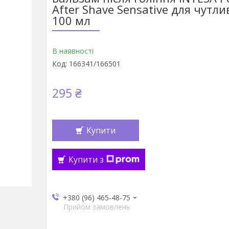
After Shave Sensative для чутли
100 мл
В наявності
Код:
166341/166501
295 ₴
Купити
Купити з
+380 (96) 465-48-75
Прийом замовлень