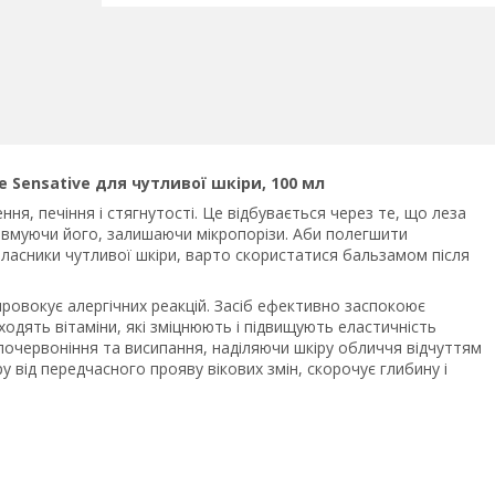
e Sensative для чутливої шкіри, 100 мл
ння, печіння і стягнутості. Це відбувається через те, що леза
авмуючи його, залишаючи мікропорізи. Аби полегшити
асники чутливої шкіри, варто скористатися бальзамом після
е провокує алергічних реакцій. Засіб ефективно заспокоює
ходять вітаміни, які зміцнюють і підвищують еластичність
є почервоніння та висипання, наділяючи шкіру обличчя відчуттям
іру від передчасного прояву вікових змін, скорочує глибину і