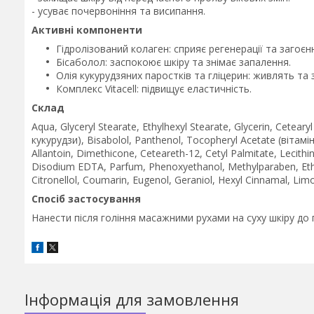
- усуває почервоніння та висипання.
Активні компоненти
Гідролізований колаген: сприяє регенерації та загоєн
Бісаболол: заспокоює шкіру та знімає запалення.
Олія кукурудзяних паростків та гліцерин: живлять т
Комплекс Vitacell: підвищує еластичність.
Склад
Aqua, Glyceryl Stearate, Ethylhexyl Stearate, Glycerin, Ceteary
кукурудзи), Bisabolol, Panthenol, Tocopheryl Acetate (вітамін
Allantoin, Dimethicone, Ceteareth-12, Cetyl Palmitate, Lecithin
Disodium EDTA, Parfum, Phenoxyethanol, Methylparaben, Ethyl
Citronellol, Coumarin, Eugenol, Geraniol, Hexyl Cinnamal, Limo
Спосіб застосування
Нанести після гоління масажними рухами на суху шкіру до
Інформація для замовлення