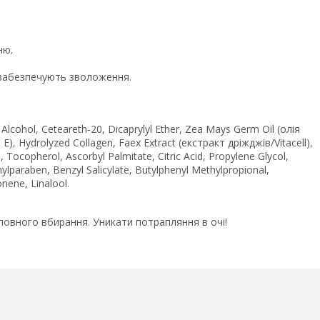
ню.
а забезпечують зволоження.
l Alcohol, Ceteareth-20, Dicaprylyl Ether, Zea Mays Germ Oil (олія
 Е), Hydrolyzed Collagen, Faex Extract (екстракт дріжджів/Vitacell),
, Tocopherol, Ascorbyl Palmitate, Citric Acid, Propylene Glycol,
paraben, Benzyl Salicylate, Butylphenyl Methylpropional,
nene, Linalool.
 повного вбирання. Уникати потрапляння в очі!