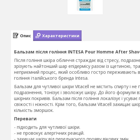
Опис
Характеристики
Бальзам після гоління INTESA Pour Homme After Shav
Після гоління шкіра обличчя страждає від стресу, подразне
зрізують найтонший шар епідермісу разом із щетиною, тр
неприємний процес, який особливо гостро переживають вл
гоління італійського бренда Intesa.
Бальзам для чутливої шкіри Vitacell не містить спирту і н
подразнення, тонізує і зволожує шкіру. До його формули в
шкірних покривів. Бальзам після гоління локалізує і усува
свіжості і ніжності. Крім того, бальзам Vitacell захищає шк
кількість зморшок.
Переваги
- підходить для чутливої шкіри.
- не провокує алергічних реакцій.
- захищає шкіру від передчасного прояву вікових змін.