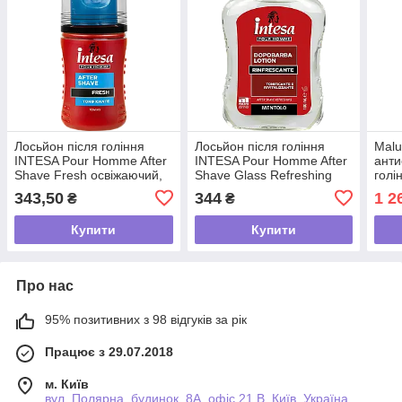
Лосьйон після гоління
Лосьйон після гоління
Malu
INTESA Pour Homme After
INTESA Pour Homme After
анти
Shave Fresh освіжаючий,
Shave Glass Refreshing
голі
100 мл
тонізуючий, 100 мл
BALM
343,50
344
1 2
₴
₴
Купити
Купити
Про нас
95% позитивних з 98 відгуків за рік
Працює з 29.07.2018
м. Київ
вул. Полярна, будинок. 8А, офіс 21 В, Київ, Україна