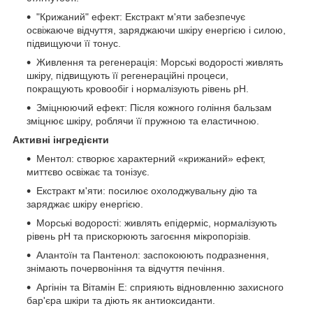
"Крижаний" ефект: Екстракт м'яти забезпечує
освіжаюче відчуття, заряджаючи шкіру енергією і силою,
підвищуючи її тонус.
Живлення та регенерація: Морські водорості живлять
шкіру, підвищують її регенераційні процеси,
покращують кровообіг і нормалізують рівень pH.
Зміцнюючий ефект: Після кожного гоління бальзам
зміцнює шкіру, роблячи її пружною та еластичною.
Активні інгредієнти
Ментол: створює характерний «крижаний» ефект,
миттєво освіжає та тонізує.
Екстракт м'яти: посилює охолоджувальну дію та
заряджає шкіру енергією.
Морські водорості: живлять епідерміс, нормалізують
рівень pH та прискорюють загоєння мікропорізів.
Алантоїн та Пантенол: заспокоюють подразнення,
знімають почервоніння та відчуття печіння.
Аргінін та Вітамін Е: сприяють відновленню захисного
бар'єра шкіри та діють як антиоксиданти.