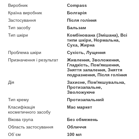
Виробник
Compass
Країна виробник
Болгарія
Застосування
Після гоління
Тип засобу
Бальзам
Тип шкіри
Комбінована (Змішана), Всі
типи шкіри, Нормальна,
Суха, Жирна
Проблема шкіри
Сухість, Лущення
Призначення і результат
Живлення, Зволоження,
Гладкість, Пом'якшення,
Зняття запалення, Зняття
подразнення, Після гоління
Дія
Захисне, Пом'якшувальна,
Протизапальне,
Зволожуюче
Тип крему
Протизапальний
Класифікація
Мас маркет
косметичного засобу
Вікова група
Без обмежень
Область застосування
Обличчя
Об`єм
100 мл