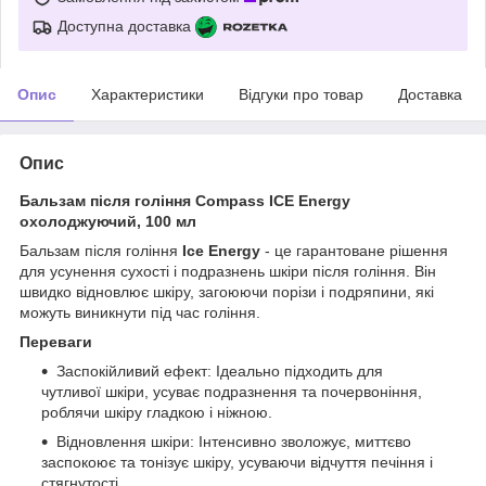
Доступна доставка
Опис
Характеристики
Відгуки про товар
Доставка
Опис
Бальзам після гоління Compass ICE Energy
охолоджуючий, 100 мл
Бальзам після гоління
Ice Energy
- це гарантоване рішення
для усунення сухості і подразнень шкіри після гоління. Він
швидко відновлює шкіру, загоюючи порізи і подряпини, які
можуть виникнути під час гоління.
Переваги
Заспокійливий ефект: Ідеально підходить для
чутливої шкіри, усуває подразнення та почервоніння,
роблячи шкіру гладкою і ніжною.
Відновлення шкіри: Інтенсивно зволожує, миттєво
заспокоює та тонізує шкіру, усуваючи відчуття печіння і
стягнутості.