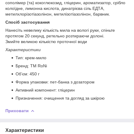
сополімер (та) кокоглюкозид, гліцерин, ароматизатор, срібло
колоїдне, лимонна кислота, динатрієва сіль ЕДТА,
метилхлорізотіазолінон, метилізотіазолінон, барвник.
Спосіб застосування
Нанесіть невелику кількість мила на вологі руки, спіньте
протягом 20 секунд, ретельно розтираючи долоні.
Змийте великою кількістю проточної води
Характеристики
Тип: крем-мило
Бренд: TM RoNi
Об’єм: 450 г
Форма упаковки: пет-банка з дозатором
Активний компонент: гліцерин
Призначення: очищення та догляд за шкірою
Приховати
Характеристики