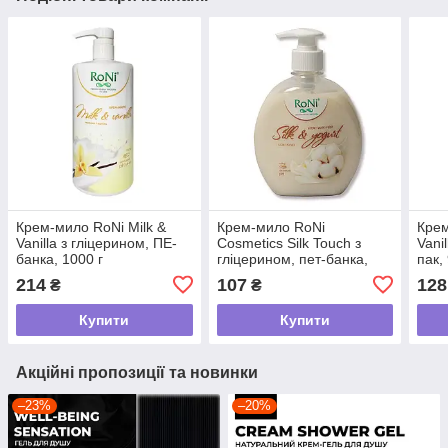
Крем-мило RoNi Milk &
Крем-мило RoNi
Крем
Vanilla з гліцерином, ПЕ-
Cosmetics Silk Touch з
Vani
банка, 1000 г
гліцерином, пет-банка,
пак,
450 г
214
107
128
₴
₴
Купити
Купити
Акційні пропозиції та новинки
–23%
–20%