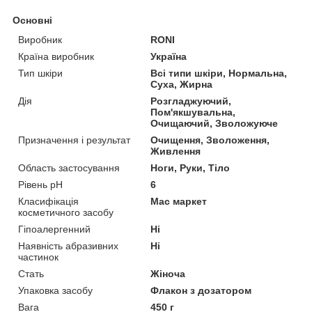
Основні
Виробник
RONI
Країна виробник
Україна
Тип шкіри
Всі типи шкіри, Нормальна,
Суха, Жирна
Дія
Розгладжуючий,
Пом'якшувальна,
Очищаючий, Зволожуюче
Призначення і результат
Очищення, Зволоження,
Живлення
Область застосування
Ноги, Руки, Тіло
Рівень pH
6
Класифікація
Мас маркет
косметичного засобу
Гіпоалергенний
Ні
Наявність абразивних
Ні
частинок
Стать
Жіноча
Упаковка засобу
Флакон з дозатором
Вага
450 г