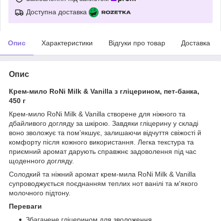
Доступна доставка
Опис
Характеристики
Відгуки про товар
Доставка
Опис
Крем-мило RoNi Milk & Vanilla з гліцерином, пет-банка,
450 г
Крем-мило RoNi Milk & Vanilla створене для ніжного та
дбайливого догляду за шкірою. Завдяки гліцерину у складі
воно зволожує та пом’якшує, залишаючи відчуття свіжості й
комфорту після кожного використання. Легка текстура та
приємний аромат дарують справжнє задоволення під час
щоденного догляду.
Солодкий та ніжний аромат крем-мила RoNi Milk & Vanilla
супроводжується поєднанням теплих нот ванілі та м'якого
молочного підтону.
Переваги
Збагачене гліцерином для зволоження