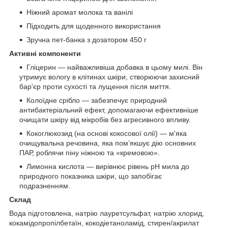
Ніжний аромат молока та ванілі
Підходить для щоденного використання
Зручна пет-банка з дозатором 450 г
Активні компоненти
Гліцерин — найважливіша добавка в цьому милі. Він
утримує вологу в клітинах шкіри, створюючи захисний
бар'єр проти сухості та лущення після миття.
Колоїдне срібло — забезпечує природний
антибактеріальний ефект, допомагаючи ефективніше
очищати шкіру від мікробів без агресивного впливу.
Кокоглюкозид (на основі кокосової олії) — м'яка
очищувальна речовина, яка пом’якшує дію основних
ПАР, роблячи піну ніжною та «кремовою».
Лимонна кислота — вирівнює рівень pH мила до
природного показника шкіри, що запобігає
подразненням.
Склад
Вода підготовлена, натрію лауретсульфат, натрію хлорид,
кокамідопропілбетаїн, кокодіетаноламід, стирен/акрилат