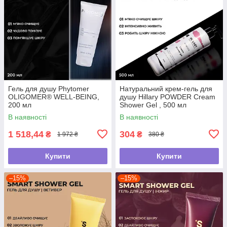
Гель для душу Phytomer
Натуральний крем-гель для
OLIGOMER® WELL-BEING,
душу Hillary POWDER Cream
200 мл
Shower Gel , 500 мл
В наявності
В наявності
1 518,44
304
₴
₴
1 972 ₴
380 ₴
Купити
Купити
–15%
–15%