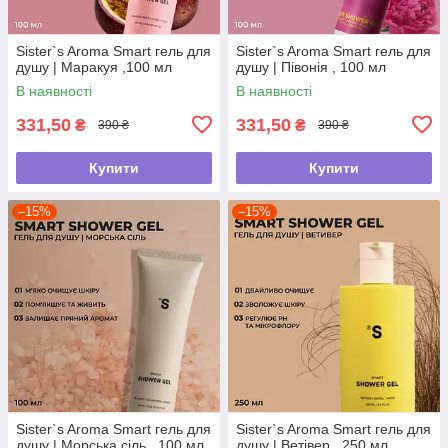
Sister`s Aroma Smart гель для
Sister`s Aroma Smart гель для
душу | Маракуя ,100 мл
душу | Півонія , 100 мл
В наявності
В наявності
331,50
331,50
₴
₴
390 ₴
390 ₴
Купити
Купити
–15%
–15%
Sister`s Aroma Smart гель для
Sister`s Aroma Smart гель для
душу | Морська сіль , 100 мл
душу | Ветівер , 250 мл