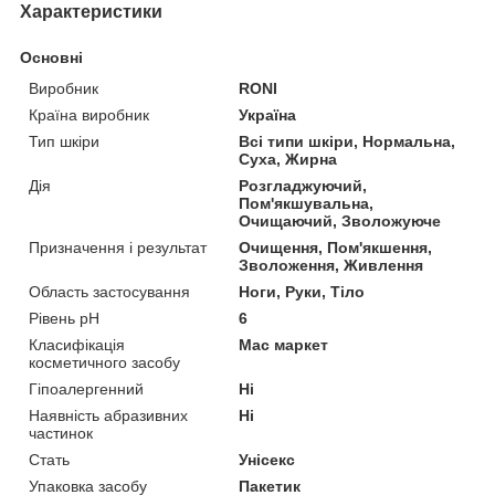
Характеристики
Основні
Виробник
RONI
Країна виробник
Україна
Тип шкіри
Всі типи шкіри, Нормальна,
Суха, Жирна
Дія
Розгладжуючий,
Пом'якшувальна,
Очищаючий, Зволожуюче
Призначення і результат
Очищення, Пом'якшення,
Зволоження, Живлення
Область застосування
Ноги, Руки, Тіло
Рівень pH
6
Класифікація
Мас маркет
косметичного засобу
Гіпоалергенний
Ні
Наявність абразивних
Ні
частинок
Стать
Унісекс
Упаковка засобу
Пакетик