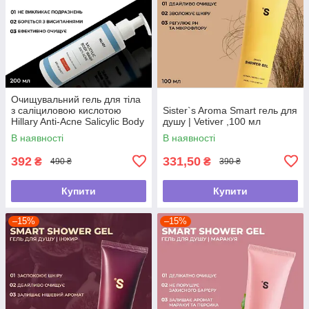
Очищувальний гель для тіла
з саліциловою кислотою
Sister`s Aroma Smart гель для
Hillary Anti-Acne Salicylic Body
душу | Vetiver ,100 мл
Wash , 200 мл
В наявності
В наявності
392
331,50
₴
₴
490 ₴
390 ₴
Купити
Купити
–15%
–15%