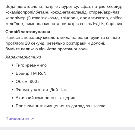
Вода підготовлена, натрію лаурет сульфат, натрію хлорид,
кокамідопропілбетаїн, кокодиетаноламід, стирен/акрилат
кополімер (і) кокоглюкозид, гліцерин, ароматизатор, срібло
колоїдне, лимонна кислота, динатрієва сіль ЕДТК, барвник.
Спосіб застосування
Нанесіть невелику кількість мила на вологі руки та спіньте
протягом 20 секунд, ретельно розтираючи долоні.
Змийте великою кількістю проточної води.
Характеристики
Тип: крем-мило
Бренд: TM RoNi
Об’єм: 900 г
Форма упаковки: Дой-Пак
Активний компонент: гліцерин
Призначення: очищення та догляд за шкірою
Приховати