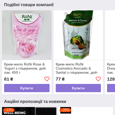
Подібні товари компанії
Крем-мило RoNi Rose &
Крем-мило RoNi
Крем
Yogurt з гліцерином, дой-
Cosmetics Avocado &
Drea
пак, 450 г
Santal з гліцерином, дой-
пак,
пак, 450 г
61
77
128
₴
₴
Купити
Купити
Акційні пропозиції та новинки
–23%
–20%