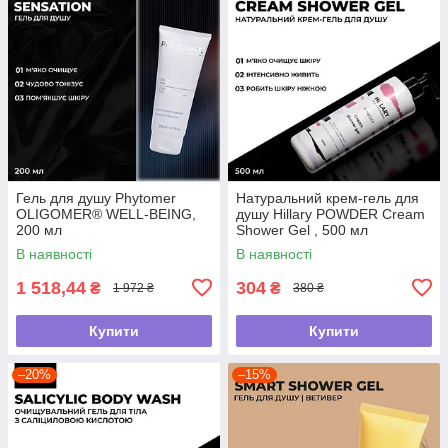
Гель для душу Phytomer
Натуральний крем-гель для
OLIGOMER® WELL-BEING,
душу Hillary POWDER Cream
200 мл
Shower Gel , 500 мл
В наявності
В наявності
1 518,44
304
₴
₴
1 972 ₴
380 ₴
Купити
Купити
–20%
–15%