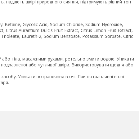
ть, надають шкірі природного сяяння, підтримують рівний тон
l Betaine, Glycolic Acid, Sodium Chloride, Sodium Hydroxide,
, Citrus Aurantium Dulcis Fruit Extract, Citrus Limon Fruit Extract,
rioleate, Laureth-2, Sodium Benzoate, Potassium Sorbate, Citric
і / або тіла, масажними рухами, ретельно змити водою. Уникати
 подразненої або чутливої шкіри. Використовувати щодня або
 засобу. Уникати потрапляння в очі. При потраплянні в очі
каря.