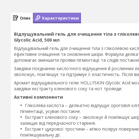
Опис
Характеристики
Відлущувальний гель для очищення тіла з гліколев
Glycolic Acid, 500 мл
Відлущувальний гель для очищення тіла з гліколевою кис
ефективне очищення та оновлення шкіри. Формула делікатн
допомагає зменшити прояви пігментації та слідів постакн
Завдяки поєднанню кислотного відлущення й рослинних екс
зволожує, пом'якшує та підтримує її еластичність. Після в
Аромат відлущувального гелю HOLLYSKIN Glycolic Acid мо
завдяки екстракту кленового соку та нот троянди.
Активні компоненти
Гліколева кислота – делікатно відлущує ороговілі клі
пігментації, усуває постакне.
Екстракт кленового соку – зволожує й пом’якшує шкі
захищає від передчасного старіння.
Екстракт цукрової тростини – м’яко полірує поверхн
пом’якшувальну дії.