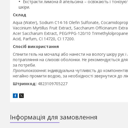
Екстракти лимона й апельсина – освіжають і тонізую
шкіри.
Склад
Aqua (Water), Sodium C14-16 Olefin Sulfonate, Cocamidopropy
Vaccinium Myrtillus Fruit Extract, Saccharum Officinarum Extract
Acer Saccharum Extract, PEG/PPG-120/10 Trimethylolpropane T
Acid, Parfum, CI 14720, CI 17200.
Спосіб використання
Спінити гель на мочалці або нанести на вологу шкіру рук 
потрапляння на слизові оболонки. Не рекомендується для
за потреби.
Протипоказання
:
індивідуальна чутливість до компонентів
негайно промити водою, за необхідності звернутися до лі
Штрихкод:
4823109705227
Інформація для замовлення