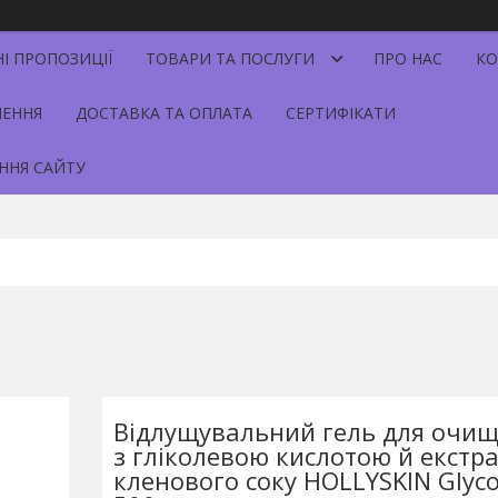
НІ ПРОПОЗИЦІЇ
ТОВАРИ ТА ПОСЛУГИ
ПРО НАС
КО
НЕННЯ
ДОСТАВКА ТА ОПЛАТА
СЕРТИФІКАТИ
ННЯ САЙТУ
Відлущувальний гель для очищ
з гліколевою кислотою й екстр
кленового соку HOLLYSKIN Glycol