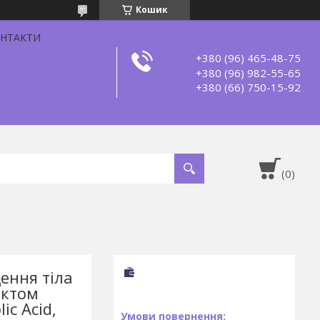
Кошик
НТАКТИ
+380 (96) 465-48-75
+380 (96) 982-55-65
+380 (66) 750-15-92
ення тіла
актом
ic Acid,