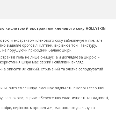
ою кислотою й екстрактом кленового соку HOLLYSKIN
лотою й екстрактом кленового соку забезпечує м'яке, але
о видаляє ороговілі клітини, вирівнює тон і текстуру,
е, не порушуючи природний баланс шкіри.
трактів гель не лише очищує, а й доглядає за шкірою –
икористання шкіра має свіжий і сяйливий вигляд.
жна описати як свіжий, стриманий та злегка солодкуватий
тини, висвітлює шкіру, зменшує видимість вікової і сезонної
ру, заспокоює, сприяє збереженню еластичності та гладкості,
ю шкіри, вирівнює мікрорельєф, має зволожувальну та