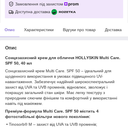
Замовлення під захистом
Доступна доставка
Опис
Характеристики
Відгуки про товар
Доставка
Опис
Сонцезахисний крем для обличчя HOLLYSKIN Multi Care.
SPF 50, 40 мл
Сонцезахисний крем Multi Care. SPF 50 – ідеальний для
щоденного використання в умовах підвищеного UV-
навантаження. Забезпечує надійний широкоспектральний
захист від UVA та UVB променів, відновлює, зволожує і
покращує загальний стан шкіри. Має легку текстуру з
природним сяючим фінішем та комфортний у використанні
навіть під макіяжем.
Преміум-формула Multi Care. SPF 50 містить 4
фотостабільні фільтри нового покоління:
• Tinosorb® M – захист від UVA та UVB променів;