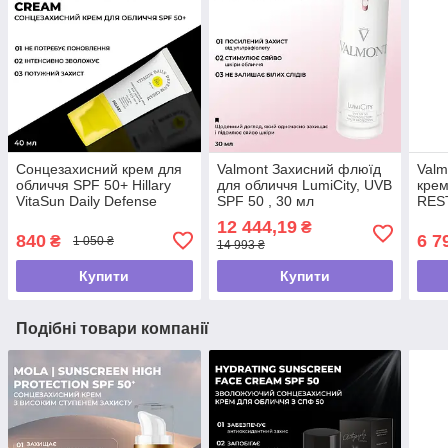
Сонцезахисний крем для
Valmont Захисний флюїд
Valm
обличчя SPF 50+ Hillary
для обличчя LumiCity, UVB
крем
VitaSun Daily Defense
SPF 50 , 30 мл
RES
Cream, 40 мл
PER
12 444,19
₴
840
6 7
₴
1 050 ₴
14 993 ₴
Купити
Купити
Подібні товари компанії