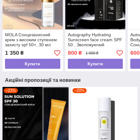
MOLA Сонцезахисний
Autography Hydrating
Auto
крем з високим ступенем
Sunscreen face cream SPF
Body
захисту spf 50+, 30 мл
50 , Зволожуючий
Сонц
сонцезахисний крем для
тіла
1 350
800
600
₴
₴
1 000 ₴
обличчя з СПФ 50, 50 мл
Купити
Купити
Акційні пропозиції та новинки
–23%
–20%