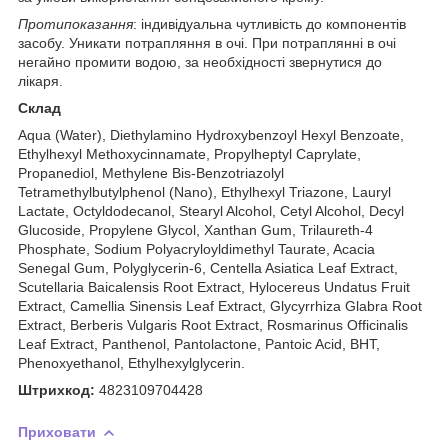
Протипоказання
: індивідуальна чутливість до компонентів
засобу. Уникати потрапляння в очі. При потраплянні в очі
негайно промити водою, за необхідності звернутися до
лікаря.
Склад
Aqua (Water), Diethylamino Hydroxybenzoyl Hexyl Benzoate,
Ethylhexyl Methoxycinnamate, Propylheptyl Caprylate,
Propanediol, Methylene Bis-Benzotriazolyl
Tetramethylbutylphenol (Nano), Ethylhexyl Triazone, Lauryl
Lactate, Octyldodecanol, Stearyl Alcohol, Cetyl Alcohol, Decyl
Glucoside, Propylene Glycol, Xanthan Gum, Trilaureth-4
Phosphate, Sodium Polyacryloyldimethyl Taurate, Acacia
Senegal Gum, Polyglycerin-6, Centella Asiatica Leaf Extract,
Scutellaria Baicalensis Root Extract, Hylocereus Undatus Fruit
Extract, Camellia Sinensis Leaf Extract, Glycyrrhiza Glabra Root
Extract, Berberis Vulgaris Root Extract, Rosmarinus Officinalis
Leaf Extract, Panthenol, Pantolactone, Pantoic Acid, BHT,
Phenoxyethanol, Ethylhexylglycerin.
Штрихкод:
4823109704428
Приховати