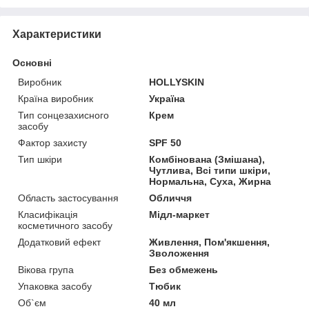
Характеристики
Основні
Виробник
HOLLYSKIN
Країна виробник
Україна
Тип сонцезахисного
Крем
засобу
Фактор захисту
SPF 50
Тип шкіри
Комбінована (Змішана),
Чутлива, Всі типи шкіри,
Нормальна, Суха, Жирна
Область застосування
Обличчя
Класифікація
Мідл-маркет
косметичного засобу
Додатковий ефект
Живлення, Пом'якшення,
Зволоження
Вікова група
Без обмежень
Упаковка засобу
Тюбик
Об`єм
40 мл