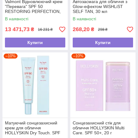
Valmont Відновлюючий крем
Автозасмага для обличчя з
"Перевага" SPF 50
Glow-ефектом WiSHLiST
RESTORING PERFECTION,
SELF TAN, 30 мл
30 мл
В наявності
В наявності
13 471,73
268,20
₴
₴
16 231 ₴
298 ₴
Купити
Купити
–10%
–10%
Матуючий сонцезахисний
Сонцезахисний стік для
крем для обличчя
обличчя HOLLYSKIN Multi
HOLLYSKIN Dry Touch. SPF
Care. SPF 50+, 20 г
50, 40 мл