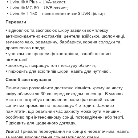
• Uvinul® A Plus – UVA-захист;
• Uvinul® MC 80 – UVB-захист;
• Uvinul® T 150 – високоефективний UVB-фільтр.
Переваги
• відновлює та заспокоює шкіру завдяки комплексу
антиоксидантних екстрактів: центели азійської, шоломниці,
зеленого чаю, розмарину, барбарису, кореня солодки та
драконового плоду;
• уповільнює процеси фотостаріння, запобігає появі
пігментації;
• зволожує, покращує тон і текстуру обличчя;
• підходить для всіх типів шкіри, навіть для чутливої.
Спосіб застосування
Рівномірно розподілити достатню кількість крему на чисту
шкіру обличчя за 30 хв перед виходом на сонце. В умовах
міста не потребує поновлення, коли фактичний вплив
сонячних променів не перевищує 4-х годин. Важливо
пам'ятати, що реальний час захисту може бути меншим,
особливо при інтенсивному сонці, потовиділенні або терті.
Підходить для щоденного догляду.
Увага!
Тривале перебування на сонці є небезпечним, навіть
за умови використання сонцезахисного крему.