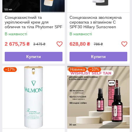
Сонцезахистний та
Сонцезахисна зволожуюча
укріплюючий крем для
сироватка з вітаміном С
обличчя та тіла Phytomer SPF
SPF30 Hillary Sunscreen
30, 125 мл
moisturier serum Vitamin C
В наявності
В наявності
SPF30, 30 мл
2 675,75
628,80
₴
₴
3 475 ₴
786 ₴
Купити
Купити
–17%
Новинка
–10%