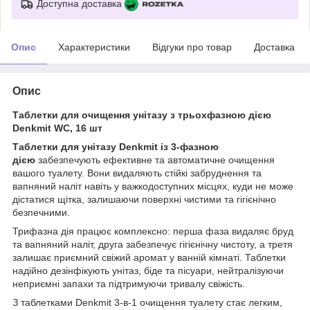
Доступна доставка
Опис
Характеристики
Відгуки про товар
Доставка
Опис
Таблетки для очищення унітазу з трьохфазною дією
Denkmit WC, 16 шт
Таблетки для унітазу Denkmit із 3-фазною
дією
забезпечують ефективне та автоматичне очищення
вашого туалету. Вони видаляють стійкі забруднення та
вапняний наліт навіть у важкодоступних місцях, куди не може
дістатися щітка, залишаючи поверхні чистими та гігієнічно
безпечними.
Трифазна дія працює комплексно: перша фаза видаляє бруд
та вапняний наліт, друга забезпечує гігієнічну чистоту, а третя
залишає приємний свіжий аромат у ванній кімнаті. Таблетки
надійно дезінфікують унітаз, біде та пісуари, нейтралізуючи
неприємні запахи та підтримуючи тривалу свіжість.
З таблетками Denkmit 3-в-1 очищення туалету стає легким,