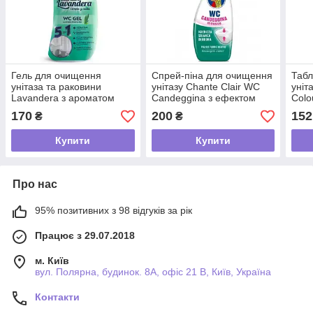
Гель для очищення
Спрей-піна для очищення
Табл
унітаза та раковини
унітазу Chante Clair WC
уніт
Lavandera з ароматом
Candeggina з ефектом
Colo
свіжості, 750 мл
відбілювання, 625 мл
170
200
152
₴
₴
Купити
Купити
Про нас
95% позитивних з 98 відгуків за рік
Працює з 29.07.2018
м. Київ
вул. Полярна, будинок. 8А, офіс 21 В, Київ, Україна
Контакти