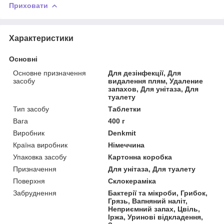
Приховати
Характеристики
Основні
Основне призначення
Для дезінфекції, Для
засобу
видалення плям, Удаление
запахов, Для унітаза, Для
туалету
Тип засобу
Таблетки
Вага
400 г
Виробник
Denkmit
Країна виробник
Німеччина
Упаковка засобу
Картонна коробка
Призначення
Для унітаза, Для туалету
Поверхня
Склокераміка
Забруднення
Бактерії та мікроби, Грибок,
Грязь, Вапняний наліт,
Неприємний запах, Цвіль,
Іржа, Уринові відкладення,