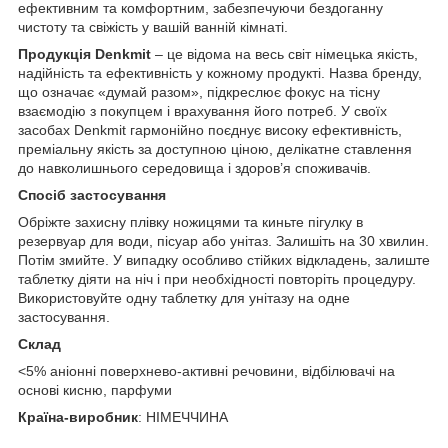
ефективним та комфортним, забезпечуючи бездоганну
чистоту та свіжість у вашій ванній кімнаті.
Продукція Denkmit
– це відома на весь світ німецька якість,
надійність та ефективність у кожному продукті. Назва бренду,
що означає «думай разом», підкреслює фокус на тісну
взаємодію з покупцем і врахування його потреб. У своїх
засобах Denkmit гармонійно поєднує високу ефективність,
преміальну якість за доступною ціною, делікатне ставлення
до навколишнього середовища і здоров’я споживачів.
Спосіб застосування
Обріжте захисну плівку ножицями та киньте пігулку в
резервуар для води, пісуар або унітаз. Залишіть на 30 хвилин.
Потім змийте. У випадку особливо стійких відкладень, залиште
таблетку діяти на ніч і при необхідності повторіть процедуру.
Використовуйте одну таблетку для унітазу на одне
застосування.
Склад
<5% аніонні поверхнево-активні речовини, відбілювачі на
основі кисню, парфуми
Країна-виробник
: НІМЕЧЧИНА