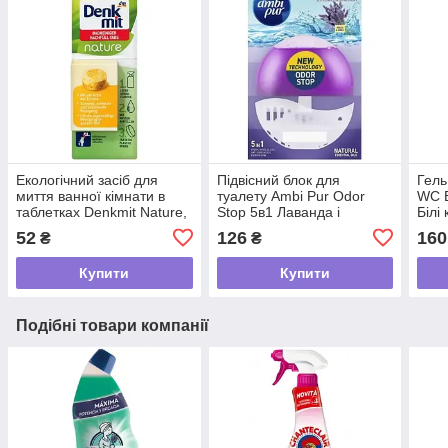
Екологічний засіб для
Підвісний блок для
Гель
миття ванної кімнати в
туалету Ambi Pur Odor
WC B
таблетках Denkmit Nature,
Stop 5в1 Лаванда і
Білі
2 шт
розмарин, 55 мл
52
126
160
₴
₴
Купити
Купити
Подібні товари компанії