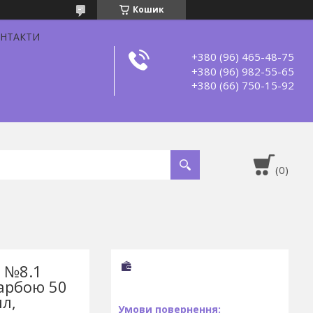
Кошик
НТАКТИ
+380 (96) 465-48-75
+380 (96) 982-55-65
+380 (66) 750-15-92
r №8.1
фарбою 50
л,