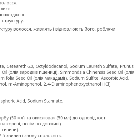
волосся.
лиск.
 пошкоджень.
 структуру.
руктуру волосся, живлять і відновлюють його, роблячи
te, Ceteareth-20, Octyldodecanol, Sodium Laureth Sulfate, Prunus
 Oil (олія зародків пшениці), Simmondsia Chinensis Seed Oil (олія
folia Seed Oil (олія макадамії), Sodium Sulfite, Ascorbic Acid,
inol, m-Aminophenol, 2,4-Diaminophenoxyethanol HCl].
osphoric Acid, Sodium Stannate.
бу (50 мл) та окислювач (50 мл) до однорідності.
на корені, потім по довжині).
 сивини).
-5 хвилин і знову сполосніть.