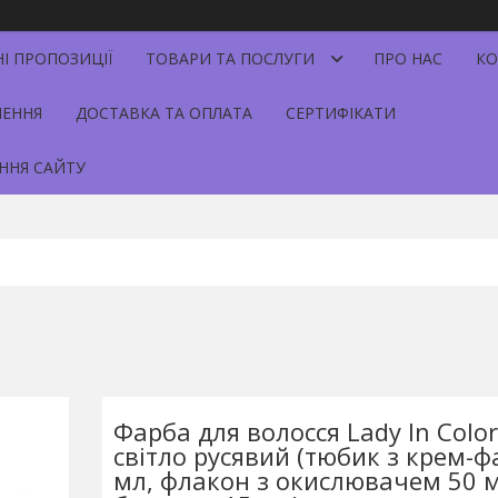
НІ ПРОПОЗИЦІЇ
ТОВАРИ ТА ПОСЛУГИ
ПРО НАС
КО
НЕННЯ
ДОСТАВКА ТА ОПЛАТА
СЕРТИФІКАТИ
ННЯ САЙТУ
Фарба для волосся Lady Іn Сolo
світло русявий (тюбик з крем-
мл, флакон з окислювачем 50 м