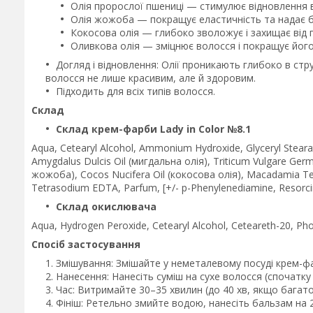
Олія пророслої пшениці — стимулює відновлення 
Олія жожоба — покращує еластичність та надає б
Кокосова олія — глибоко зволожує і захищає від
Оливкова олія — зміцнює волосся і покращує його
Догляд і відновлення: Олії проникають глибоко в ст
волосся не лише красивим, але й здоровим.
Підходить для всіх типів волосся.
Склад
Склад крем-фарби Lady in Color №8.1
Aqua, Cetearyl Alcohol, Ammonium Hydroxide, Glyceryl Steara
Amygdalus Dulcis Oil (мигдальна олія), Triticum Vulgare Germ
жожоба), Cocos Nucifera Oil (кокосова олія), Macadamia Terni
Tetrasodium EDTA, Parfum, [+/- p-Phenylenediamine, Resorc
Склад окислювача
Aqua, Hydrogen Peroxide, Cetearyl Alcohol, Ceteareth-20, Ph
Спосіб застосування
Змішування: Змішайте у неметалевому посуді крем-фар
Нанесення: Нанесіть суміш на сухе волосся (спочатку 
Час: Витримайте 30–35 хвилин (до 40 хв, якщо багато
Фініш: Ретельно змийте водою, нанесіть бальзам на 2