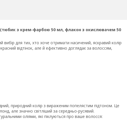
й (тюбик з крем-фарбою 50 мл, флакон з окислювачем 50
й вибір для тих, хто хоче отримати насичений, яскравий колір
красний відтінок, але й ефективно доглядає за волоссям,
лодний, природний колір з вираженим попелястим підтоном. Це
блонд, але значно світліший за середньо-русявий.
уральними оліями, які піклуються про ваше волосся: