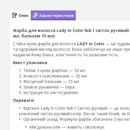
Опис
Характеристики
Фарба для волосся Lady Іn Сolor №8.1 світло русяви
мл, бальзам 15 мл)
Стійка крем-фарба для волосся
LADY in Color
— це чудови
та здоровий вигляд волосся. Вона забезпечує не лише пре
надаючи йому блиск, еластичність та шовковистість.
Вміст упаковки
Тюбик з крем-фарбою — 50 мл
Флакон з окислювачем — 50 мл
Фіксуючий бальзам — 15 мл
Захисні рукавички — пара
Інструкція по застосуванню
Переваги
Відтінок Lady in Color №8.1 Світло-русявий — це хо
класичний світло-русявий колір. Він не такий білий, як 
Органічний склад: Формула фарби збагачена 5-ма нат
Мигдальна олія — живить і зволожує.