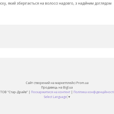
ку, який зберігається на волоссі надовго, з надійним доглядом
Сайт створений на маркетплейсі
Prom.ua
Продавець на Bigl.ua
ТОВ "Стар-Драйв" |
Поскаржитися на контент
|
Політика конфіденційності
Select Language
▼