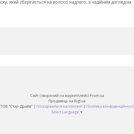
ку, який зберігається на волоссі надовго, з надійним доглядом
Сайт створений на маркетплейсі
Prom.ua
Продавець на Bigl.ua
ТОВ "Стар-Драйв" |
Поскаржитися на контент
|
Політика конфіденційності
Select Language
▼