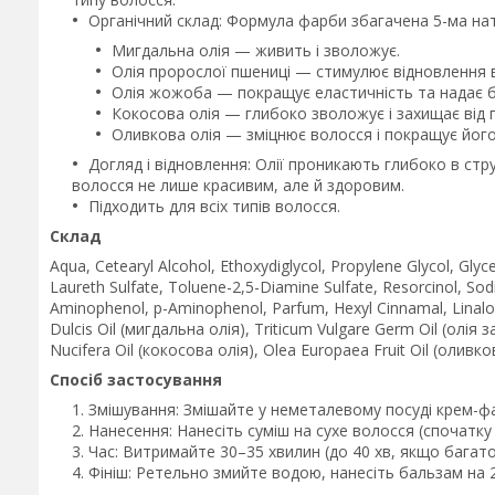
Органічний склад: Формула фарби збагачена 5-ма нат
Мигдальна олія — живить і зволожує.
Олія пророслої пшениці — стимулює відновлення 
Олія жожоба — покращує еластичність та надає б
Кокосова олія — глибоко зволожує і захищає від
Оливкова олія — зміцнює волосся і покращує його
Догляд і відновлення: Олії проникають глибоко в ст
волосся не лише красивим, але й здоровим.
Підходить для всіх типів волосся.
Склад
Aqua, Cetearyl Alcohol, Ethoxydiglycol, Propylene Glycol, Gl
Laureth Sulfate, Toluene-2,5-Diamine Sulfate, Resorcinol, So
Aminophenol, p-Aminophenol, Parfum, Hexyl Cinnamal, Linalo
Dulcis Oil (мигдальна олія), Triticum Vulgare Germ Oil (олі
Nucifera Oil (кокосова олія), Olea Europaea Fruit Oil (оливк
Спосіб застосування
Змішування: Змішайте у неметалевому посуді крем-фар
Нанесення: Нанесіть суміш на сухе волосся (спочатку 
Час: Витримайте 30–35 хвилин (до 40 хв, якщо багато
Фініш: Ретельно змийте водою, нанесіть бальзам на 2