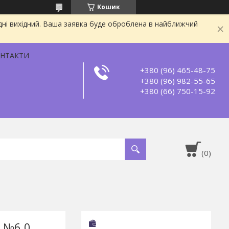
Кошик
дні вихідний. Ваша заявка буде оброблена в найближчий
НТАКТИ
+380 (96) 465-48-75
+380 (96) 982-55-65
+380 (66) 750-15-92
r №6.0