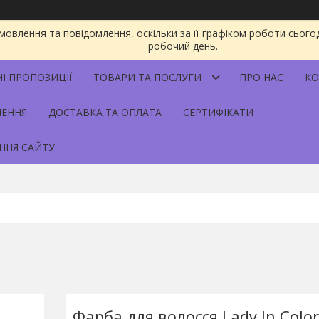
овлення та повідомлення, оскільки за її графіком роботи сього
робочий день.
НІ ПРОПОЗИЦІЇ
ТОВАРИ ТА ПОСЛУГИ
ПРО НАС
КО
НЕННЯ
ДОСТАВКА ТА ОПЛАТА
СЕРТИФІКАТИ
ННЯ САЙТУ
Фарба для волосся Lady Іn Сolo