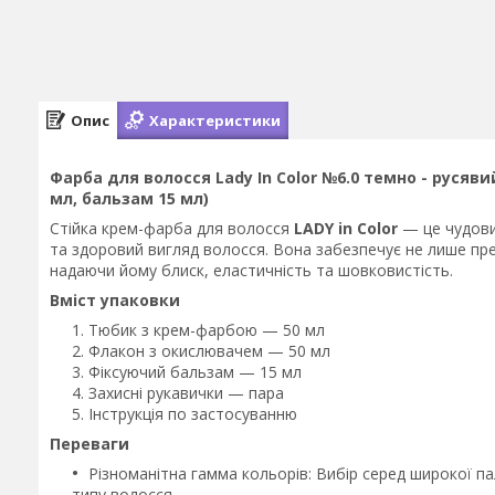
Опис
Характеристики
Фарба для волосся Lady Іn Сolor №6.0 темно - руся
мл, бальзам 15 мл)
Стійка крем-фарба для волосся
LADY in Color
— це чудови
та здоровий вигляд волосся. Вона забезпечує не лише пре
надаючи йому блиск, еластичність та шовковистість.
Вміст упаковки
Тюбик з крем-фарбою — 50 мл
Флакон з окислювачем — 50 мл
Фіксуючий бальзам — 15 мл
Захисні рукавички — пара
Інструкція по застосуванню
Переваги
Різноманітна гамма кольорів: Вибір серед широкої па
типу волосся.