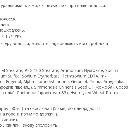
уральними оліями, які піклуються про ваше волосся:
волосся.
лиск.
 пошкоджень.
 структуру.
руктуру волосся, живлять і відновлюють його, роблячи
yceryl Stearate, PEG-100 Stearate, Ammonium Hydroxide, Sodium
dium Sulfite, Sodium Erythorbate, Tetrasodium EDTA, m-
ol, Eugenol, Alpha-Isomethyl Ionone, Geraniol, Prunus Amygdalus
я зародків пшениці), Simmondsia Chinensis Seed Oil (жожоба), Cocos
ова олія), Panthenol (провітамін B5), Hydrolyzed Wheat Protein.
бу (50 мл) та окислювач (50 мл) до однорідності.
на корені, потім по довжині).
 сивини).
-5 хвилин і знову сполосніть.