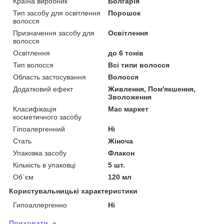
Країна виробник
Болгарія
Тип засобу для освітлення
Порошок
волосся
Призначення засобу для
Освітлення
волосся
Освітлення
до 6 тонів
Тип волосся
Всі типи волосся
Область застосування
Волосся
Додатковий ефект
Живлення, Пом'якшення,
Зволоження
Класифікація
Мас маркет
косметичного засобу
Гіпоалергенний
Ні
Стать
Жіноча
Упаковка засобу
Флакон
Кількість в упаковці
5 шт.
Об`єм
120 мл
Користувальницькі характеристики
Гипоаллергенно
Ні
Приховати