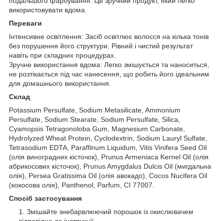
подальшого фарбування. Це зручний продукт, який легко
використовувати вдома.
Переваги
Інтенсивне освітлення: Засіб освітлює волосся на кілька тонів
без порушення його структури. Рівний і чистий результат
навіть при складних процедурах.
Зручне використання вдома: Легко змішується та наноситься,
не розтікається під час нанесення, що робить його ідеальним
для домашнього використання.
Склад
Potassium Persulfate, Sodium Metasilicate, Ammonium
Persulfate, Sodium Stearate, Sodium Persulfate, Silica,
Cyamopsis Tetragonoloba Gum, Magnesium Carbonate,
Hydrolyzed Wheat Protein, Cyclodextrin, Sodium Lauryl Sulfate,
Tetrasodium EDTA, Paraffinum Liquidum, Vitis Vinifera Seed Oil
(олія виноградних кісточок), Prunus Armeniaca Kernel Oil (олія
абрикосових кісточок), Prunus Amygdalus Dulcis Oil (мигдальна
олія), Persea Gratissima Oil (олія авокадо), Cocos Nucifera Oil
(кокосова олія), Panthenol, Parfum, CI 77007.
Спосіб застосування
Змішайте знебарвлюючий порошок із окислювачем
відповідно до інструкції.