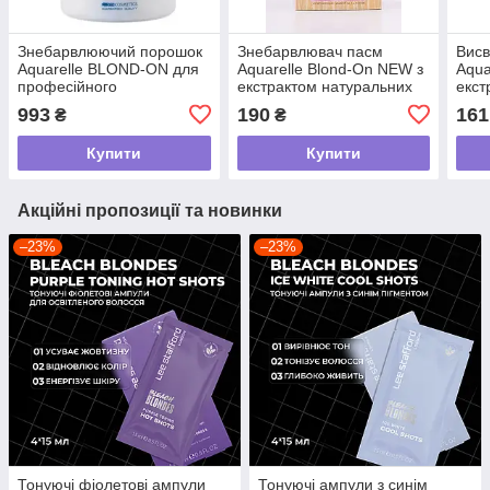
Знебарвлюючий порошок
Знебарвлювач пасм
Висв
Aquarelle BLOND-ON для
Aquarelle Blond-On NEW з
Aqua
професійного
екстрактом натуральних
екст
використання, 500 г
олій
оліє
993
190
161
₴
₴
Купити
Купити
Акційні пропозиції та новинки
–23%
–23%
Тонуючі фіолетові ампули
Тонуючі ампули з синім