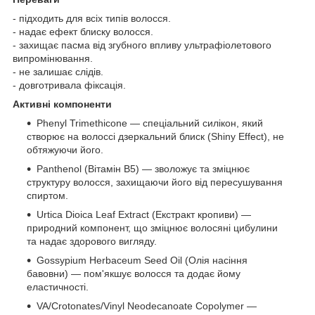
- підходить для всіх типів волосся.
- надає ефект блиску волосся.
- захищає пасма від згубного впливу ультрафіолетового
випромінювання.
- не залишає слідів.
- довготривала фіксація.
Активні компоненти
Phenyl Trimethicone — спеціальний силікон, який
створює на волоссі дзеркальний блиск (Shiny Effect), не
обтяжуючи його.
Panthenol (Вітамін B5) — зволожує та зміцнює
структуру волосся, захищаючи його від пересушування
спиртом.
Urtica Dioica Leaf Extract (Екстракт кропиви) —
природний компонент, що зміцнює волосяні цибулини
та надає здорового вигляду.
Gossypium Herbaceum Seed Oil (Олія насіння
бавовни) — пом'якшує волосся та додає йому
еластичності.
VA/Crotonates/Vinyl Neodecanoate Copolymer —