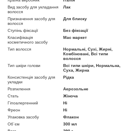
Вид засобу для укладання
Лак
волосся
Призначення засобу для
Для блиску
волосся
Ступінь фіксації
Без фіксації
Класифікація
Мас маркет
косметичного засобу
Тип волосся
Нормальні, Сухі, Жирні,
Комбіновані, Всі типи
волосся
Тип шкіри голови
Всі типи шкіри, Нормальна,
Суха, Жирна
Консистенція засобу для
Рідка
укладки
Розпилення
Аерозольне
Стать
Жіноча
Гіпоалергенний
Ні
Фреон
Ні
Упаковка засобу
Флакон
Об`єм
300 мл
Вага
290 г