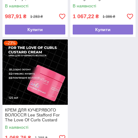
Treatment Styling
В наявності
В наявності
Cream,100мл
987,91
1 067,22
₴
₴
1 283 ₴
1 386 ₴
Купити
Купити
–23%
КРЕМ ДЛЯ КУЧЕРЯВОГО
ВОЛОССЯ Lee Stafford For
The Love Of Curls Custard
Cream,125мл
В наявності
1 068,76
₴
1 388 ₴