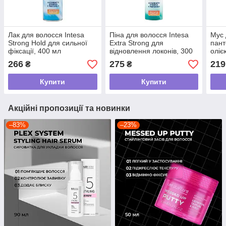
Лак для волосся Intesa
Піна для волосся Intesa
Мус 
Strong Hold для сильної
Extra Strong для
пант
фіксації, 400 мл
відновлення локонів, 300
оліє
мл
BOO
266
275
219
₴
₴
Fort
Купити
Купити
Акційні пропозиції та новинки
–83%
–23%