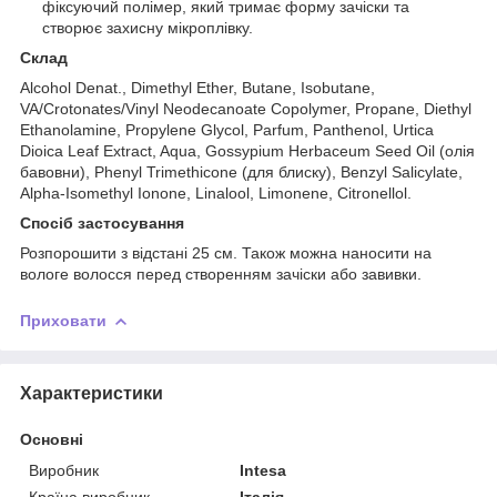
фіксуючий полімер, який тримає форму зачіски та
створює захисну мікроплівку.
Склад
Alcohol Denat., Dimethyl Ether, Butane, Isobutane,
VA/Crotonates/Vinyl Neodecanoate Copolymer, Propane, Diethyl
Ethanolamine, Propylene Glycol, Parfum, Panthenol, Urtica
Dioica Leaf Extract, Aqua, Gossypium Herbaceum Seed Oil (олія
бавовни), Phenyl Trimethicone (для блиску), Benzyl Salicylate,
Alpha-Isomethyl Ionone, Linalool, Limonene, Citronellol.
Спосіб застосування
Розпорошити з відстані 25 см. Також можна наносити на
вологе волосся перед створенням зачіски або завивки.
Приховати
Характеристики
Основні
Виробник
Intesa
Країна виробник
Італія