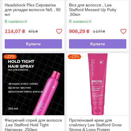
Headshock Plex Сироватка
Віск для волосся , Lee
для укладки волосся №5 , 90
Stafford Messed Up Putty
мл
,50мл
В наявності
В наявності
114,07
906,29
₴
₴
671 ₴
1 177 ₴
Купити
Купити
–23%
–23%
Фіксуючий спрей для волосся
Протеїновий крем для
,Lee Stafford Hold Tight
стайлінгу Lee Stafford Grow
Hairspray ,250мл
Strong & Long Protein