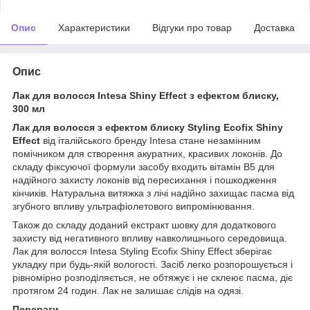
Опис
Характеристики
Відгуки про товар
Доставка
Опис
Лак для волосся Intesa Shiny Effect з ефектом блиску,
300 мл
Лак для волосся з ефектом блиску Styling Ecofix Shiny
Effect
від італійського бренду Intesa стане незамінним
помічником для створення акуратних, красивих локонів. До
складу фіксуючої формули засобу входить вітамін В5 для
надійного захисту локонів від пересихання і пошкодження
кінчиків. Натуральна витяжка з лічі надійно захищає пасма від
згубного впливу ультрафіолетового випромінювання.
Також до складу доданий екстракт шовку для додаткового
захисту від негативного впливу навколишнього середовища.
Лак для волосся Intesa Styling Ecofix Shiny Effect зберігає
укладку при будь-якій вологості. Засіб легко розпорошується і
рівномірно розподіляється, не обтяжує і не склеює пасма, діє
протягом 24 годин. Лак не залишає слідів на одязі.
Переваги