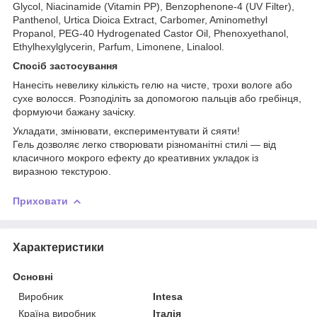
Glycol, Niacinamide (Vitamin PP), Benzophenone-4 (UV Filter),
Panthenol, Urtica Dioica Extract, Carbomer, Aminomethyl
Propanol, PEG-40 Hydrogenated Castor Oil, Phenoxyethanol,
Ethylhexylglycerin, Parfum, Limonene, Linalool.
Спосіб застосування
Нанесіть невелику кількість гелю на чисте, трохи вологе або
сухе волосся. Розподіліть за допомогою пальців або гребінця,
формуючи бажану зачіску.
Укладати, змінювати, експериментувати й сяяти!
Гель дозволяє легко створювати різноманітні стилі — від
класичного мокрого ефекту до креативних укладок із
виразною текстурою.
Приховати
Характеристики
Основні
Виробник
Intesa
Країна виробник
Італія