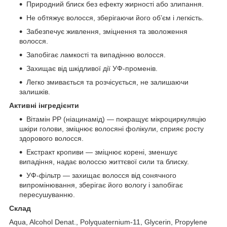
Природний блиск без ефекту жирності або злипання.
Не обтяжує волосся, зберігаючи його об’єм і легкість.
Забезпечує живлення, зміцнення та зволоження
волосся.
Запобігає ламкості та випадінню волосся.
Захищає від шкідливої дії УФ-променів.
Легко змивається та розчісується, не залишаючи
залишків.
Активні інгредієнти
Вітамін РР (ніацинамід) — покращує мікроциркуляцію
шкіри голови, зміцнює волосяні фолікули, сприяє росту
здорового волосся.
Екстракт кропиви — зміцнює корені, зменшує
випадіння, надає волоссю життєвої сили та блиску.
УФ-фільтр — захищає волосся від сонячного
випромінювання, зберігає його вологу і запобігає
пересушуванню.
Склад
Aqua, Alcohol Denat., Polyquaternium-11, Glycerin, Propylene