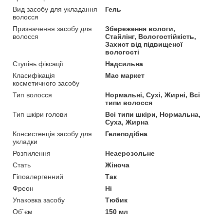
Вид засобу для укладання
Гель
волосся
Призначення засобу для
Збереження вологи,
волосся
Стайлінг, Вологостійкість,
Захист від підвищеної
вологості
Ступінь фіксації
Надсильна
Класифікація
Мас маркет
косметичного засобу
Тип волосся
Нормальні, Сухі, Жирні, Всі
типи волосся
Тип шкіри голови
Всі типи шкіри, Нормальна,
Суха, Жирна
Консистенція засобу для
Гелеподібна
укладки
Розпилення
Неаерозольне
Стать
Жіноча
Гіпоалергенний
Так
Фреон
Ні
Упаковка засобу
Тюбик
Об`єм
150 мл