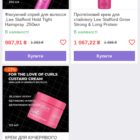
Фіксуючий спрей для волосся
Протеїновий крем для
,Lee Stafford Hold Tight
стайлінгу Lee Stafford Grow
Hairspray ,250мл
Strong & Long Protein
Treatment Styling
В наявності
В наявності
Cream,100мл
987,91
1 067,22
₴
₴
1 283 ₴
1 386 ₴
Купити
Купити
–23%
КРЕМ ДЛЯ КУЧЕРЯВОГО