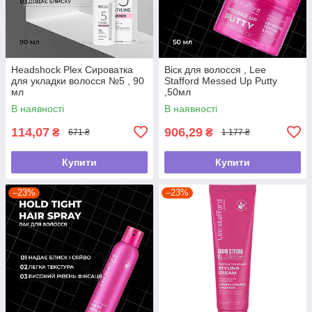
Headshock Plex Сироватка
Віск для волосся , Lee
для укладки волосся №5 , 90
Stafford Messed Up Putty
мл
,50мл
В наявності
В наявності
114,07
906,29
₴
₴
671 ₴
1 177 ₴
Купити
Купити
–23%
–23%