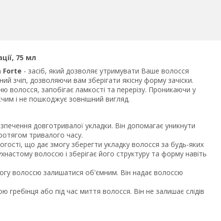
ції, 75 мл
 Forte
- засіб, який дозволяє утримувати Ваше волосся
ий зчіп, дозволяючи вам зберігати якісну форму зачіски.
ю волосся, запобігає ламкості та перерізу. Проникаючи у
жчим і не пошкоджує зовнішний вигляд.
зпечення довготривалої укладки. Він допомагає уникнути
протягом тривалого часу.
ологості, що дає змогу зберегти укладку волосся за будь-яких
хнастому волоссю і зберігає його структуру та форму навіть
могу волоссю залишатися об'ємним. Він надає волоссю
ю гребінця або під час миття волосся. Він не залишає слідів