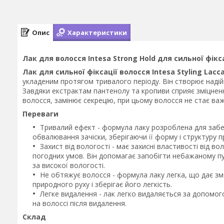
Опис
Характеристики
Лак для волосся Intesa Strong Hold для сильної фікса
Лак для сильної фіксації волосся Intesa Styling Lacca
укладеним протягом тривалого періоду. Він створює надійн
Завдяки екстрактам пантенолу та кропиви сприяє зміцненн
волосся, замінює секрецію, при цьому волосся не стає ва
Переваги
Тривалий ефект - формула лаку розроблена для забе
обвалювання зачіски, зберігаючи її форму і структуру 
Захист від вологості - має захисні властивості від в
погодних умов. Він допомагає запобігти небажаному пу
за високої вологості.
Не обтяжує волосся - формула лаку легка, що дає з
природного руху і зберігає його легкість.
Легке видалення - лак легко видаляється за допомого
на волоссі після видалення.
Склад