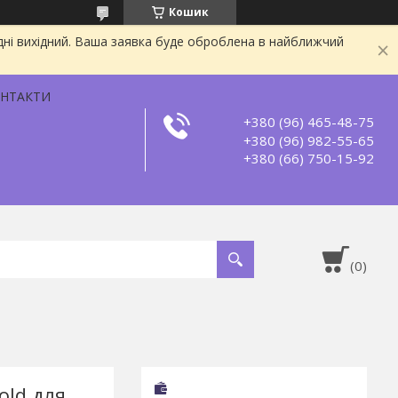
Кошик
дні вихідний. Ваша заявка буде оброблена в найближчий
НТАКТИ
+380 (96) 465-48-75
+380 (96) 982-55-65
+380 (66) 750-15-92
old для