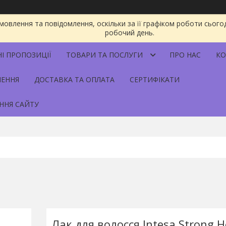
овлення та повідомлення, оскільки за її графіком роботи сього
робочий день.
НІ ПРОПОЗИЦІЇ
ТОВАРИ ТА ПОСЛУГИ
ПРО НАС
КО
НЕННЯ
ДОСТАВКА ТА ОПЛАТА
СЕРТИФІКАТИ
ННЯ САЙТУ
Лак для волосся Intesa Strong H