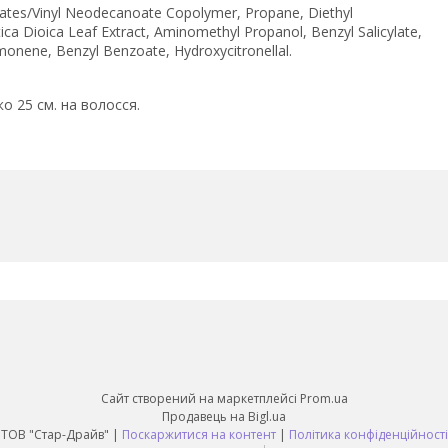
nates/Vinyl Neodecanoate Copolymer, Propane, Diethyl
ca Dioica Leaf Extract, Aminomethyl Propanol, Benzyl Salicylate,
monene, Benzyl Benzoate, Hydroxycitronellal.
ко 25 см. на волосся.
Сайт створений на маркетплейсі
Prom.ua
Продавець на Bigl.ua
ТОВ "Стар-Драйв" |
Поскаржитися на контент
|
Політика конфіденційності