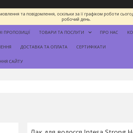
овлення та повідомлення, оскільки за її графіком роботи сього
робочий день.
НІ ПРОПОЗИЦІЇ
ТОВАРИ ТА ПОСЛУГИ
ПРО НАС
КО
НЕННЯ
ДОСТАВКА ТА ОПЛАТА
СЕРТИФІКАТИ
ННЯ САЙТУ
Лак для волосся Intesa Strong H