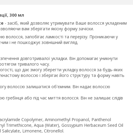
ції, 300 мл
rte
- засіб, який дозволяє утримувати Ваше волосся укладеним
озволяючи вам зберігати якісну форму зачіски.
ю волосся, запобігає ламкості та перерізу. Проникаючи у
жчим і не пошкоджує зовнішний вигляд.
зпечення довготривалої укладки. Він допомагає уникнути
протягом тривалого часу.
ологості, що дає змогу зберегти укладку волосся за будь-яких
хнастому волоссю і зберігає його структуру та форму навіть
могу волоссю залишатися об'ємним. Він надає волоссю
ю гребінця або під час миття волосся. Він не залишає слідів
ylacrylamide Copolymer, Aminomethyl Propanol, Panthenol
henyl Trimethicone, Aqua (Water), Gossypium Herbaceum Seed Oil
 Salicylate, Limonene, Citronellol.