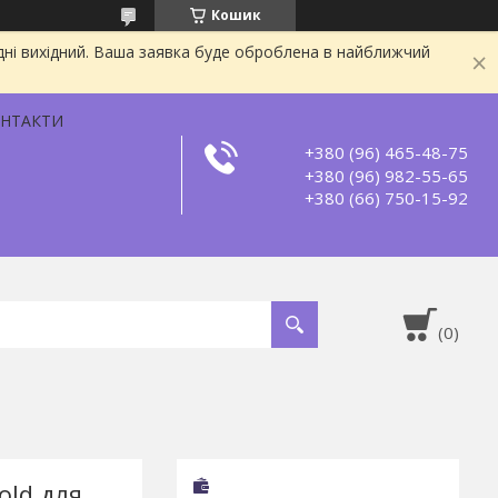
Кошик
дні вихідний. Ваша заявка буде оброблена в найближчий
НТАКТИ
+380 (96) 465-48-75
+380 (96) 982-55-65
+380 (66) 750-15-92
old для