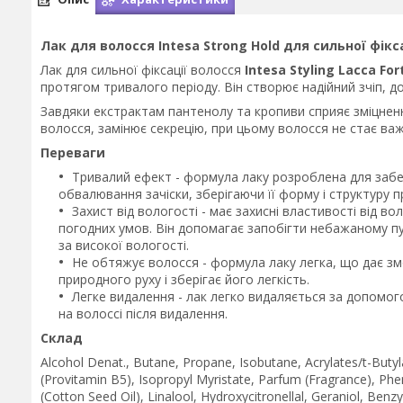
Лак для волосся Intesa Strong Hold для сильної фікса
Лак для сильної фіксації волосся
Intesa Styling Lacca Fo
протягом тривалого періоду. Він створює надійний зчіп, д
Завдяки екстрактам пантенолу та кропиви сприяє зміцненн
волосся, замінює секрецію, при цьому волосся не стає ва
Переваги
Тривалий ефект - формула лаку розроблена для забе
обвалювання зачіски, зберігаючи її форму і структуру 
Захист від вологості - має захисні властивості від в
погодних умов. Він допомагає запобігти небажаному пу
за високої вологості.
Не обтяжує волосся - формула лаку легка, що дає з
природного руху і зберігає його легкість.
Легке видалення - лак легко видаляється за допомого
на волоссі після видалення.
Склад
Alcohol Denat., Butane, Propane, Isobutane, Acrylates/t-But
(Provitamin B5), Isopropyl Myristate, Parfum (Fragrance), P
(Cotton Seed Oil), Linalool, Hydroxycitronellal, Geraniol, Benzyl