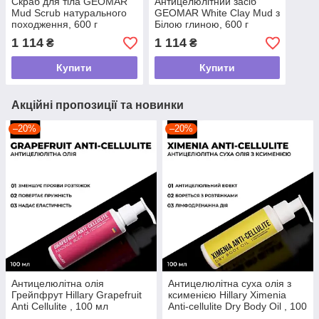
Скраб для тіла GEOMAR
Антицелюлітний засіб
Mud Scrub натурального
GEOMAR White Clay Mud з
походження, 600 г
Білою глиною, 600 г
1 114
1 114
₴
₴
Купити
Купити
Акційні пропозиції та новинки
–20%
–20%
Антицелюлітна олія
Антицелюлітна суха олія з
Грейпфрут Hillary Grapefruit
ксименією Hillary Хimenia
Anti Cellulite , 100 мл
Anti-cellulite Dry Body Oil , 100
мл