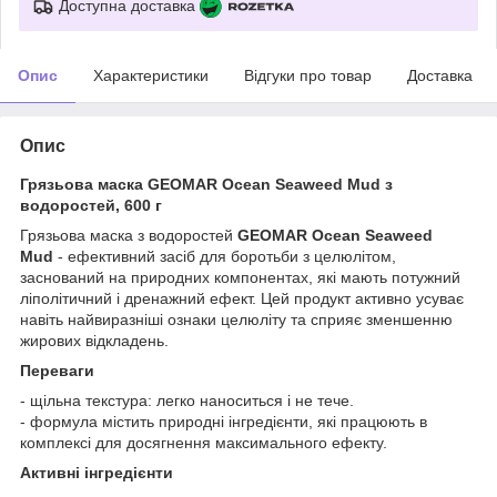
Доступна доставка
Опис
Характеристики
Відгуки про товар
Доставка
Опис
Грязьова маска GEOMAR Ocean Seaweed Mud з
водоростей, 600 г
Грязьова маска з водоростей
GEOMAR Ocean Seaweed
Mud
- ефективний засіб для боротьби з целюлітом,
заснований на природних компонентах, які мають потужний
ліполітичний і дренажний ефект. Цей продукт активно усуває
навіть найвиразніші ознаки целюліту та сприяє зменшенню
жирових відкладень.
Переваги
- щільна текстура: легко наноситься і не тече.
- формула містить природні інгредієнти, які працюють в
комплексі для досягнення максимального ефекту.
Активні інгредієнти