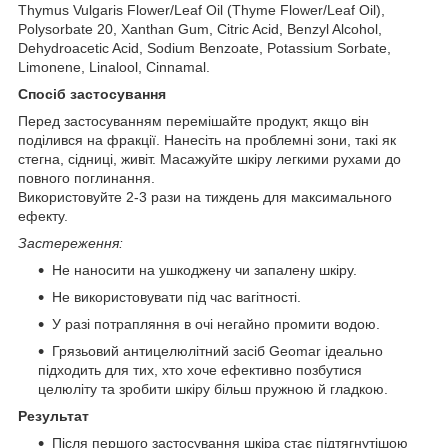
Thymus Vulgaris Flower/Leaf Oil (Thyme Flower/Leaf Oil),
Polysorbate 20, Xanthan Gum, Citric Acid, Benzyl Alcohol,
Dehydroacetic Acid, Sodium Benzoate, Potassium Sorbate,
Limonene, Linalool, Cinnamal.
Спосіб застосування
Перед застосуванням перемішайте продукт, якщо він
поділився на фракції. Нанесіть на проблемні зони, такі як
стегна, сідниці, живіт. Масажуйте шкіру легкими рухами до
повного поглинання.
Використовуйте 2-3 рази на тиждень для максимального
ефекту.
Застереження:
Не наносити на ушкоджену чи запалену шкіру.
Не використовувати під час вагітності.
У разі потрапляння в очі негайно промити водою.
Грязьовий антицелюлітний засіб Geomar ідеально
підходить для тих, хто хоче ефективно позбутися
целюліту та зробити шкіру більш пружною й гладкою.
Результат
Після першого застосування шкіра стає підтягнутішою