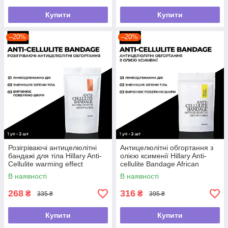
Купити
Купити
–20%
–20%
Розігріваючі антицелюлітні
Антицелюлітні обгортання з
бандажі для тіла Hillary Anti-
олією ксименії Hillary Anti-
Cellulite warming effect
cellulite Bandage African
bandage
Ximenia
В наявності
В наявності
268
316
₴
₴
335 ₴
395 ₴
Купити
Купити