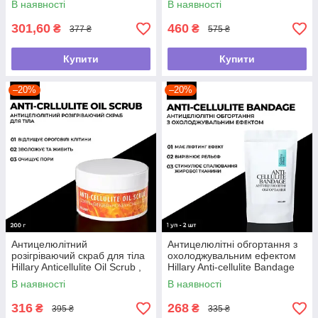
В наявності
В наявності
301,60
460
₴
₴
377 ₴
575 ₴
Купити
Купити
–20%
–20%
Антицелюлітний
Антицелюлітні обгортання з
розігріваючий скраб для тіла
охолоджувальним ефектом
Hillary Anticellulite Oil Scrub ,
Hillary Anti-cellulite Bandage
200 г
Cooling Effect
В наявності
В наявності
316
268
₴
₴
395 ₴
335 ₴