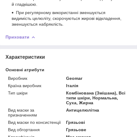
й гладкішою.
При регулярному використанні зменшується
видимість целюліту, скорочуються жирові відкладення,
зменшується набряклість.
Приховати
Характеристики
Основні атрибути
Виробник
Geomar
Країна виробник
Італія
Тип шкіри
Комбінована (Змішана), Всі
типи шкіри, Нормальна,
Суха, Жирна
Вид маски за
Антицелюлітна
призначенням
Вид маски по консистенції
Грязьові
Вид обгортання
Грязьове
Класифікація
Мас маркет