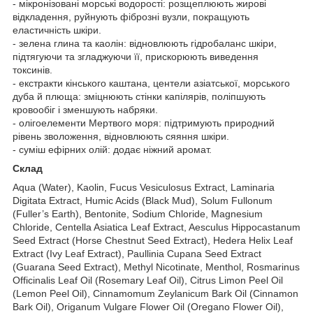
- мікронізовані морські водорості: розщеплюють жирові
відкладення, руйнують фіброзні вузли, покращують
еластичність шкіри.
- зелена глина та каолін: відновлюють гідробаланс шкіри,
підтягуючи та згладжуючи її, прискорюють виведення
токсинів.
- екстракти кінського каштана, центели азіатської, морського
дуба й плюща: зміцнюють стінки капілярів, поліпшують
кровообіг і зменшують набряки.
- олігоелементи Мертвого моря: підтримують природний
рівень зволоження, відновлюють сяяння шкіри.
- суміш ефірних олій: додає ніжний аромат.
Склад
Aqua (Water), Kaolin, Fucus Vesiculosus Extract, Laminaria
Digitata Extract, Humic Acids (Black Mud), Solum Fullonum
(Fuller’s Earth), Bentonite, Sodium Chloride, Magnesium
Chloride, Centella Asiatica Leaf Extract, Aesculus Hippocastanum
Seed Extract (Horse Chestnut Seed Extract), Hedera Helix Leaf
Extract (Ivy Leaf Extract), Paullinia Cupana Seed Extract
(Guarana Seed Extract), Methyl Nicotinate, Menthol, Rosmarinus
Officinalis Leaf Oil (Rosemary Leaf Oil), Citrus Limon Peel Oil
(Lemon Peel Oil), Cinnamomum Zeylanicum Bark Oil (Cinnamon
Bark Oil), Origanum Vulgare Flower Oil (Oregano Flower Oil),