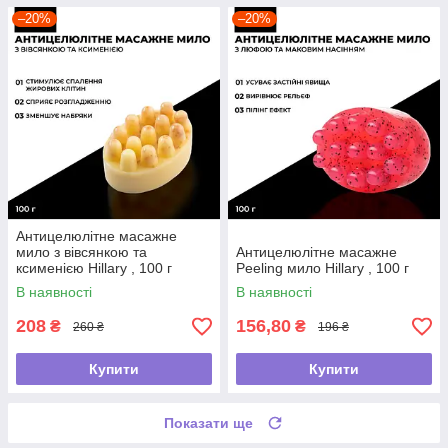
–20%
–20%
Антицелюлітне масажне
мило з вівсянкою та
Антицелюлітне масажне
ксименією Hillary , 100 г
Peeling мило Hillary , 100 г
В наявності
В наявності
208
156,80
₴
₴
260 ₴
196 ₴
Купити
Купити
Показати ще