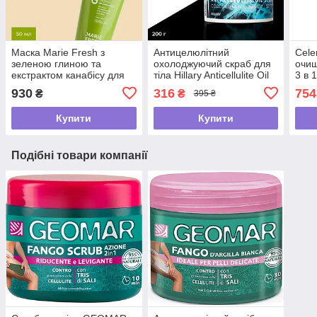
Маска Marie Fresh з
Антицелюлітний
Cele
зеленою глиною та
охолоджуючий скраб для
очищ
екстрактом канабісу для
тіла Hillary Anticellulite Oil
3 в 
проблемної шкіри 50 мл
Scrub , 200 г
930
316
754
₴
₴
395 ₴
Купити
Купити
Подібні товари компанії