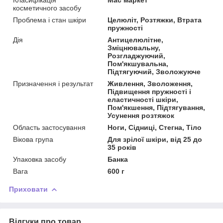
косметичного засобу
Проблема і стан шкіри
Целюліт, Розтяжки, Втрата
пружності
Дія
Антицелюлітне,
Зміцнювальну,
Розгладжуючий,
Пом'якшувальна,
Підтягуючий, Зволожуюче
Призначення і результат
Живлення, Зволоження,
Підвищення пружності і
еластичності шкіри,
Пом'якшення, Підтягування,
Усунення розтяжок
Область застосування
Ноги, Сідниці, Стегна, Тіло
Вікова група
Для зрілої шкіри, від 25 до
35 років
Упаковка засобу
Банка
Вага
600 г
Приховати
Відгуки про товар