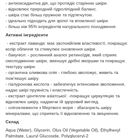
- антиоксидантна дія, що протидіє старінню шкіри.
- відновлює природний гідроліпідний баланс.
- шкіра стає більш пружною та підтягнутою.
- ідеально підходить для зрілої та втомленої шкіри.
- більш ніж 95% інгредієнтів натурального походження.
Активні інгредієнти
- екстракт лаванди: має заспокійливі властивості, покращує
колір обличчя та стимулює оновлення шкіри.
- бакучіол: - рослинний аналог ретиноїдів, який сприяє
омолодженню шкіри, зменшує дрібні зморшки та покращує
текстуру шкіри.
- органічна оливкова олія - глибоко зволожує, живить та
пом'якшує шкіру.
- гіалуронова кислота - забезпечує інтенсивне зволоження,
надає шкірі пружність і еластичність.
- екстракт центелли азіатської: -покращує циркуляцію та
відновлює шкіру, надаючи їй здоровий вигляд.
- олігоелементи з Мертвого моря - збагачують шкіру
мінералами, що сприяють її відновленню та зміцненню.
Склад
Aqua (Water), Glycerin, Olus Oil (Vegetable Oil), Ethylhexyl
Palmitate, Lauryl Glucoside, Polyglyceryl-2