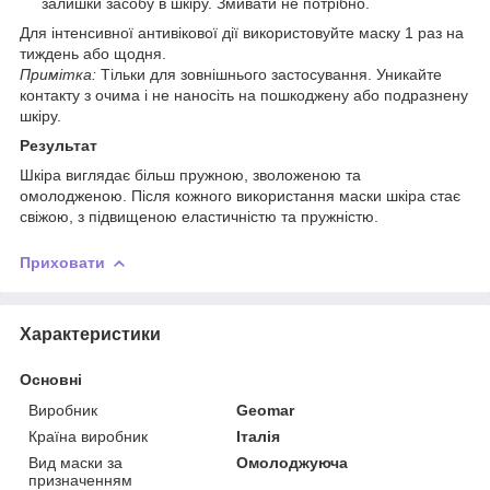
залишки засобу в шкіру. Змивати не потрібно.
Для інтенсивної антивікової дії використовуйте маску 1 раз на
тиждень або щодня.
Примітка:
Тільки для зовнішнього застосування. Уникайте
контакту з очима і не наносіть на пошкоджену або подразнену
шкіру.
Результат
Шкіра виглядає більш пружною, зволоженою та
омолодженою. Після кожного використання маски шкіра стає
свіжою, з підвищеною еластичністю та пружністю.
Приховати
Характеристики
Основні
Виробник
Geomar
Країна виробник
Італія
Вид маски за
Омолоджуюча
призначенням