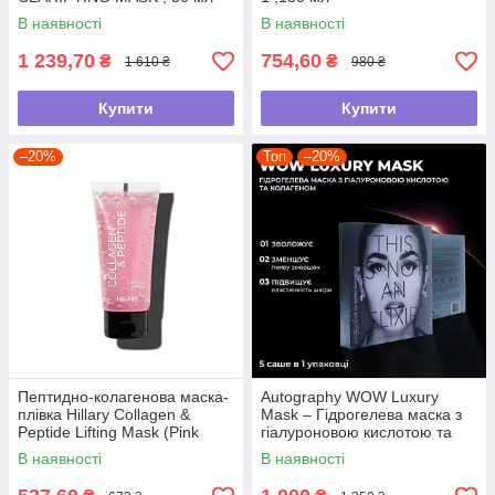
В наявності
В наявності
1 239,70
754,60
₴
₴
1 610 ₴
980 ₴
Купити
Купити
–20%
Топ
–20%
Пептидно-колагенова маска-
Autography WOW Luxury
плівка Hillary Collagen &
Mask – Гідрогелева маска з
Peptide Lifting Mask (Pink
гіалуроновою кислотою та
Edition), 90 мл
колагеном, 5 саше в 1 уп.
В наявності
В наявності