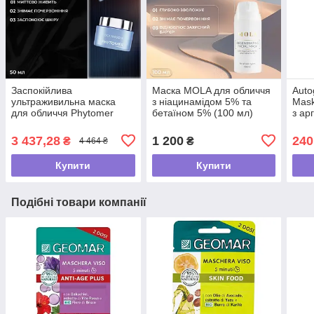
Заспокійлива
Маска MOLA для обличчя
Auto
ультраживильна маска
з ніацинамідом 5% та
Mask
для обличчя Phytomer
бетаїном 5% (100 мл)
з ар
Cica, 50 мл
гіал
кола
3 437,28
1 200
240
₴
₴
4 464 ₴
Купити
Купити
Подібні товари компанії