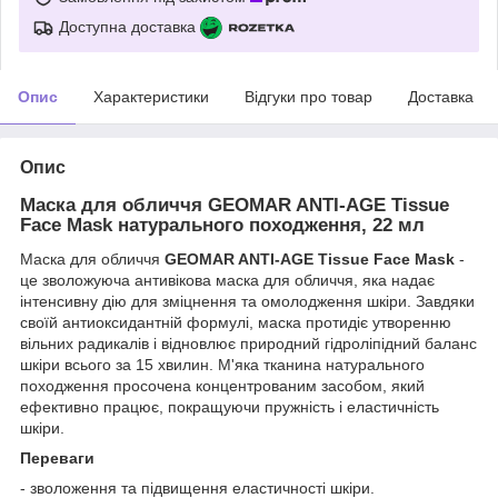
Доступна доставка
Опис
Характеристики
Відгуки про товар
Доставка
Опис
Маска для обличчя GEOMAR ANTI-AGE Tissue
Face Mask натурального походження, 22 мл
Маска для обличчя
GEOMAR ANTI-AGE Tissue Face Mask
-
це зволожуюча антивікова маска для обличчя, яка надає
інтенсивну дію для зміцнення та омолодження шкіри. Завдяки
своїй антиоксидантній формулі, маска протидіє утворенню
вільних радикалів і відновлює природний гідроліпідний баланс
шкіри всього за 15 хвилин. М'яка тканина натурального
походження просочена концентрованим засобом, який
ефективно працює, покращуючи пружність і еластичність
шкіри.
Переваги
- зволоження та підвищення еластичності шкіри.