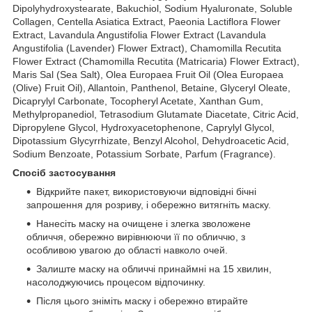
Dipolyhydroxystearate, Bakuchiol, Sodium Hyaluronate, Soluble
Collagen, Centella Asiatica Extract, Paeonia Lactiflora Flower
Extract, Lavandula Angustifolia Flower Extract (Lavandula
Angustifolia (Lavender) Flower Extract), Chamomilla Recutita
Flower Extract (Chamomilla Recutita (Matricaria) Flower Extract),
Maris Sal (Sea Salt), Olea Europaea Fruit Oil (Olea Europaea
(Olive) Fruit Oil), Allantoin, Panthenol, Betaine, Glyceryl Oleate,
Dicaprylyl Carbonate, Tocopheryl Acetate, Xanthan Gum,
Methylpropanediol, Tetrasodium Glutamate Diacetate, Citric Acid,
Dipropylene Glycol, Hydroxyacetophenone, Caprylyl Glycol,
Dipotassium Glycyrrhizate, Benzyl Alcohol, Dehydroacetic Acid,
Sodium Benzoate, Potassium Sorbate, Parfum (Fragrance).
Спосіб застосування
Відкрийте пакет, використовуючи відповідні бічні
запрошення для розриву, і обережно витягніть маску.
Нанесіть маску на очищене і злегка зволожене
обличчя, обережно вирівнюючи її по обличчю, з
особливою увагою до області навколо очей.
Залиште маску на обличчі принаймні на 15 хвилин,
насолоджуючись процесом відпочинку.
Після цього зніміть маску і обережно втирайте