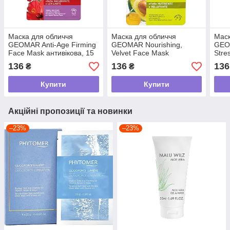
Маска для обличчя
Маска для обличчя
Маск
GEOMAR Anti-Age Firming
GEOMAR Nourishing,
GEOM
Face Mask антивікова, 15
Velvet Face Mask
Stre
мл
натурального
нату
136
136
136
₴
₴
походження, 15 мл
похо
Купити
Купити
Акційні пропозиції та новинки
–23%
–23%