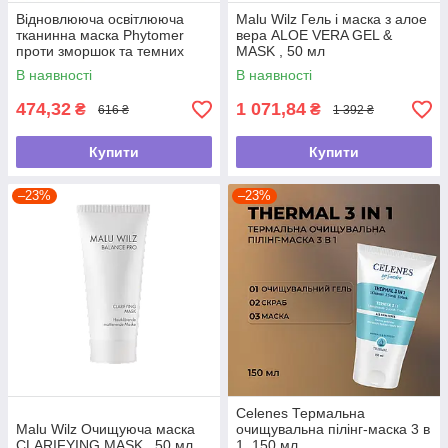
Відновлююча освітлююча
Malu Wilz Гель і маска з алое
тканинна маска Phytomer
вера ALOE VERA GEL &
проти зморшок та темних
MASK , 50 мл
плям "Oligoforce" , 23г
В наявності
В наявності
474,32
1 071,84
₴
₴
616 ₴
1 392 ₴
Купити
Купити
–23%
–23%
Celenes Термальна
Malu Wilz Очищуюча маска
очищувальна пілінг-маска 3 в
CLARIFYING MASK , 50 мл
1 ,150 мл