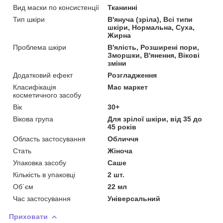
Вид маски по консистенції
Тканинні
Тип шкіри
В'януча (зріла), Всі типи
шкіри, Нормальна, Суха,
Жирна
Проблема шкіри
В'ялість, Розширені пори,
Зморшки, В'янення, Вікові
зміни
Додатковий ефект
Розгладження
Класифікація
Мас маркет
косметичного засобу
Вік
30+
Вікова група
Для зрілої шкіри, від 35 до
45 років
Область застосування
Обличчя
Стать
Жіноча
Упаковка засобу
Саше
Кількість в упаковці
2 шт.
Об`єм
22 мл
Час застосування
Універсальний
Приховати