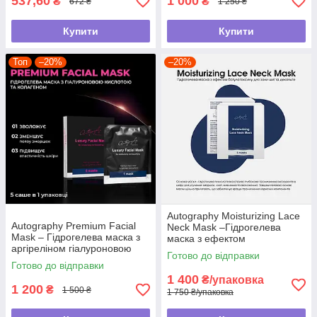
537,60
1 000
₴
₴
672 ₴
1 250 ₴
Купити
Купити
Топ
–20%
–20%
Autography Moisturizing Lace
Autography Premium Facial
Neck Mask –Гідрогелева
Mask – Гідрогелева маска з
маска з ефектом
аргіреліном гіалуроновою
ботулотоксину для зони шиї
Готово до відправки
кислотою колагеном, 5саше в
та декольте
Готово до відправки
1уп
1 400
₴/упаковка
1 200
₴
1 500 ₴
1 750 ₴/упаковка