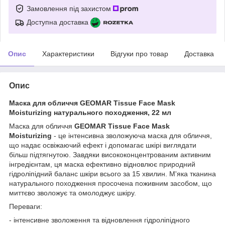
Замовлення під захистом
Доступна доставка
Опис
Характеристики
Відгуки про товар
Доставка
Опис
Маска для обличчя GEOMAR Tissue Face Mask
Moisturizing натурального походження, 22 мл
Маска для обличчя
GEOMAR Tissue Face Mask
Moisturizing
- це інтенсивна зволожуюча маска для обличчя,
що надає освіжаючий ефект і допомагає шкірі виглядати
більш підтягнутою. Завдяки висококонцентрованим активним
інгредієнтам, ця маска ефективно відновлює природний
гідроліпідний баланс шкіри всього за 15 хвилин. М'яка тканина
натурального походження просочена поживним засобом, що
миттєво зволожує та омолоджує шкіру.
Переваги:
- інтенсивне зволоження та відновлення гідроліпідного