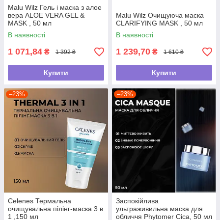
Malu Wilz Гель і маска з алое
вера ALOE VERA GEL &
Malu Wilz Очищуюча маска
MASK , 50 мл
CLARIFYING MASK , 50 мл
В наявності
В наявності
1 071,84
1 239,70
₴
₴
1 392 ₴
1 610 ₴
Купити
Купити
–23%
–23%
Celenes Термальна
Заспокійлива
очищувальна пілінг-маска 3 в
ультраживильна маска для
1 ,150 мл
обличчя Phytomer Cica, 50 мл