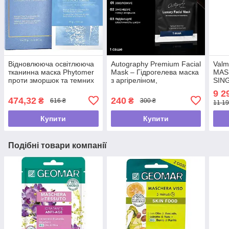
Відновлююча освітлююча
Autography Premium Facial
Val
тканинна маска Phytomer
Mask – Гідрогелева маска
MAS
проти зморшок та темних
з аргіреліном,
SIN
плям "Oligoforce" , 23г
гіалуроновою кислотою і
кола
9 2
колагеном, саше
обли
474,32
240
₴
₴
616 ₴
300 ₴
11 19
Купити
Купити
Подібні товари компанії