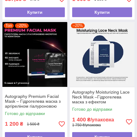
Купити
Купити
Топ
–20%
–20%
Autography Moisturizing Lace
Autography Premium Facial
Neck Mask –Гідрогелева
Mask – Гідрогелева маска з
маска з ефектом
аргіреліном гіалуроновою
ботулотоксину для зони шиї
Готово до відправки
кислотою колагеном, 5саше в
та декольте
Готово до відправки
1уп
1 400
₴/упаковка
1 200
₴
1 500 ₴
1 750 ₴/упаковка