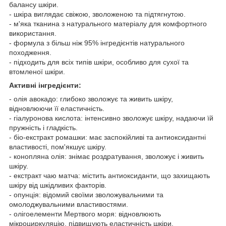
балансу шкіри.
- шкіра виглядає свіжою, зволоженою та підтягнутою.
- м'яка тканина з натурального матеріалу для комфортного
використання.
- формула з більш ніж 95% інгредієнтів натурального
походження.
- підходить для всіх типів шкіри, особливо для сухої та
втомленої шкіри.
Активні інгредієнти:
- олія авокадо: глибоко зволожує та живить шкіру,
відновлюючи її еластичність.
- гіалуронова кислота: інтенсивно зволожує шкіру, надаючи їй
пружність і гладкість.
- біо-екстракт ромашки: має заспокійливі та антиоксидантні
властивості, пом'якшує шкіру.
- конопляна олія: знімає роздратування, зволожує і живить
шкіру.
- екстракт чаю матча: містить антиоксиданти, що захищають
шкіру від шкідливих факторів.
- опунція: відомий своїми зволожувальними та
омолоджувальними властивостями.
- олігоелементи Мертвого моря: відновлюють
мікроциркуляцію, підвищують еластичність шкіри.