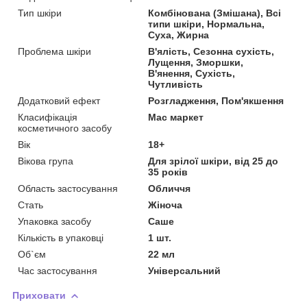
Тип шкіри
Комбінована (Змішана), Всі
типи шкіри, Нормальна,
Суха, Жирна
Проблема шкіри
В'ялість, Сезонна сухість,
Лущення, Зморшки,
В'янення, Сухість,
Чутливість
Додатковий ефект
Розгладження, Пом'якшення
Класифікація
Мас маркет
косметичного засобу
Вік
18+
Вікова група
Для зрілої шкіри, від 25 до
35 років
Область застосування
Обличчя
Стать
Жіноча
Упаковка засобу
Саше
Кількість в упаковці
1 шт.
Об`єм
22 мл
Час застосування
Універсальний
Приховати