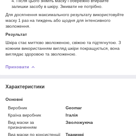
Після цього зніміть маску і обережно втирайте
залишки засобу в шкіру. Змивати не потрібно.
Для досягнення максимального результату використовуйте
маску 1 раз на тиждень або щодня для інтенсивного
зволоження.
Результат
Шкіра стає миттєво зволоженою, свіжою та підтягнутою. З
кожним використанням вигляд шкіри покращується, вона
виглядає здоровою та зволоженою.
Приховати
Характеристики
Основні
Виробник
Geomar
Країна виробник
Італія
Вид маски за
Зволожуюча
призначенням
Вид маски по консистенції
Тканинні