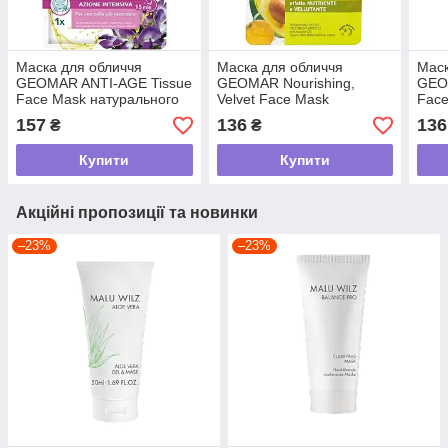
Маска для обличчя
Маска для обличчя
Маск
GEOMAR ANTI-AGE Tissue
GEOMAR Nourishing,
GEOM
Face Mask натурального
Velvet Face Mask
Face
походження, 22 мл
натурального
мл
157
136
136
₴
₴
походження, 15 мл
Купити
Купити
Акційні пропозиції та новинки
–23%
–23%