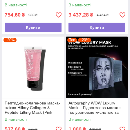
В наявності
В наявності
754,60
3 437,28
₴
₴
980 ₴
4 464 ₴
Купити
Купити
–20%
Топ
–20%
Пептидно-колагенова маска-
Autography WOW Luxury
плівка Hillary Collagen &
Mask – Гідрогелева маска з
Peptide Lifting Mask (Pink
гіалуроновою кислотою та
Edition), 90 мл
колагеном, 5 саше в 1 уп.
В наявності
В наявності
537,60
1 000
₴
₴
672 ₴
1 250 ₴