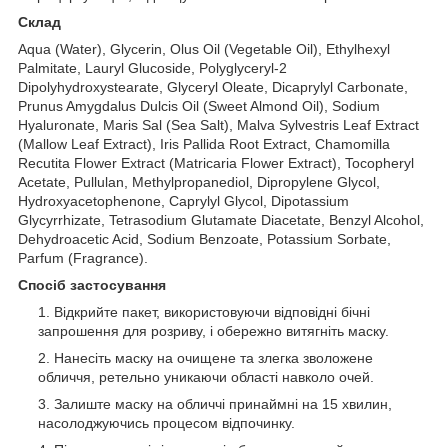
Склад
Aqua (Water), Glycerin, Olus Oil (Vegetable Oil), Ethylhexyl
Palmitate, Lauryl Glucoside, Polyglyceryl-2
Dipolyhydroxystearate, Glyceryl Oleate, Dicaprylyl Carbonate,
Prunus Amygdalus Dulcis Oil (Sweet Almond Oil), Sodium
Hyaluronate, Maris Sal (Sea Salt), Malva Sylvestris Leaf Extract
(Mallow Leaf Extract), Iris Pallida Root Extract, Chamomilla
Recutita Flower Extract (Matricaria Flower Extract), Tocopheryl
Acetate, Pullulan, Methylpropanediol, Dipropylene Glycol,
Hydroxyacetophenone, Caprylyl Glycol, Dipotassium
Glycyrrhizate, Tetrasodium Glutamate Diacetate, Benzyl Alcohol,
Dehydroacetic Acid, Sodium Benzoate, Potassium Sorbate,
Parfum (Fragrance).
Спосіб застосування
Відкрийте пакет, використовуючи відповідні бічні
запрошення для розриву, і обережно витягніть маску.
Нанесіть маску на очищене та злегка зволожене
обличчя, ретельно уникаючи області навколо очей.
Залиште маску на обличчі принаймні на 15 хвилин,
насолоджуючись процесом відпочинку.