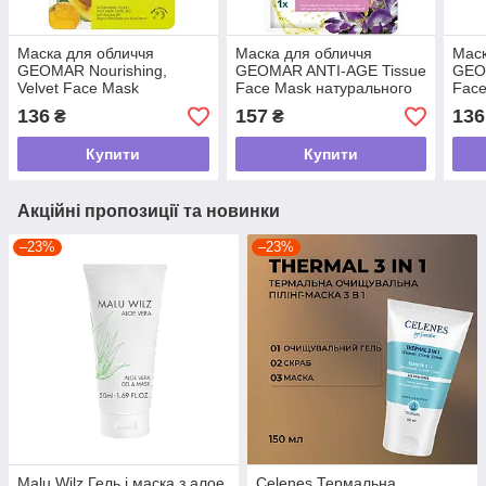
Маска для обличчя
Маска для обличчя
Маск
GEOMAR Nourishing,
GEOMAR ANTI-AGE Tissue
GEOM
Velvet Face Mask
Face Mask натурального
Face
натурального
походження, 22 мл
мл
136
157
136
₴
₴
походження, 15 мл
Купити
Купити
Акційні пропозиції та новинки
–23%
–23%
Malu Wilz Гель і маска з алое
Celenes Термальна