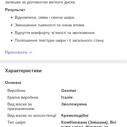
залишки за допомогою ватного диска.
Результат
Відновлена, свіжа і сяюча шкіра.
Зменшення тьмяності та ознак втоми.
Відчуття комфорту, м’якості та зволоження.
Поліпшення текстури шкіри і її загального стану.
Приховати
Характеристики
Основні
Виробник
Geomar
Країна виробник
Італія
Вид маски за
Зволожуюча
призначенням
Вид маски по консистенції
Кремоподібні
Тип шкіри
Комбінована (Змішана), Всі
типи шкіри, Нормальна,