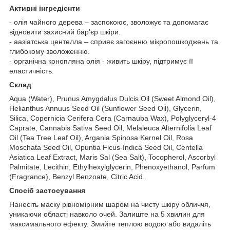
Активні інгредієнти
- олія чайного дерева – заспокоює, зволожує та допомагає
відновити захисний бар'єр шкіри.
- аазіатська центелла – сприяє загоєнню мікропошкоджень та
глибокому зволоженню.
- органічна конопляна олія - живить шкіру, підтримує її
еластичність.
Склад
Aqua (Water), Prunus Amygdalus Dulcis Oil (Sweet Almond Oil),
Helianthus Annuus Seed Oil (Sunflower Seed Oil), Glycerin,
Silica, Copernicia Cerifera Cera (Carnauba Wax), Polyglyceryl-4
Caprate, Cannabis Sativa Seed Oil, Melaleuca Alternifolia Leaf
Oil (Tea Tree Leaf Oil), Argania Spinosa Kernel Oil, Rosa
Moschata Seed Oil, Opuntia Ficus-Indica Seed Oil, Centella
Asiatica Leaf Extract, Maris Sal (Sea Salt), Tocopherol, Ascorbyl
Palmitate, Lecithin, Ethylhexylglycerin, Phenoxyethanol, Parfum
(Fragrance), Benzyl Benzoate, Citric Acid.
Спосіб застосування
Нанесіть маску рівномірним шаром на чисту шкіру обличчя,
уникаючи області навколо очей. Залиште на 5 хвилин для
максимального ефекту. Змийте теплою водою або видаліть