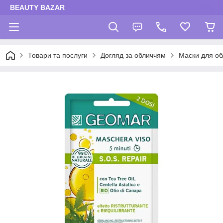
BEAUTY BAZAR
Товари та послуги
Догляд за обличчям
Маски для об