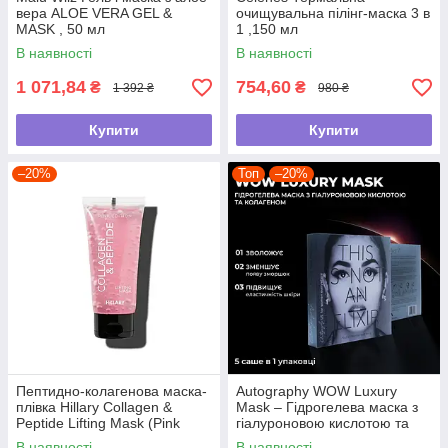
вера ALOE VERA GEL &
очищувальна пілінг-маска 3 в
MASK , 50 мл
1 ,150 мл
В наявності
В наявності
1 071,84
754,60
₴
₴
1 392 ₴
980 ₴
Купити
Купити
–20%
Топ
–20%
Пептидно-колагенова маска-
Autography WOW Luxury
плівка Hillary Collagen &
Mask – Гідрогелева маска з
Peptide Lifting Mask (Pink
гіалуроновою кислотою та
Edition), 90 мл
колагеном, 5 саше в 1 уп.
В наявності
В наявності