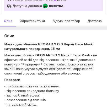
Доступна доставка
Опис
Характеристики
Відгуки про товар
Доставка
Опис
Маска для обличчя GEOMAR S.O.S Repair Face Mask
натурального походження, 15 мл
Маска для обличчя
GEOMAR S.O.S Repair Face Mask
- це
ефективний засіб для відновлення шкіри, який допомагає
повернути їй природний баланс і сяйво. Всього за кілька
хвилин вона усуває відчуття стягнутості та напруженості,
спричинені стресом, забрудненням або втомою.
Переваги
- глибоке зволоження та живлення.
- відновлення природного балансу.
- заспокійливий ефект.
- позбавлення від токсинів.
- натуральний склад.