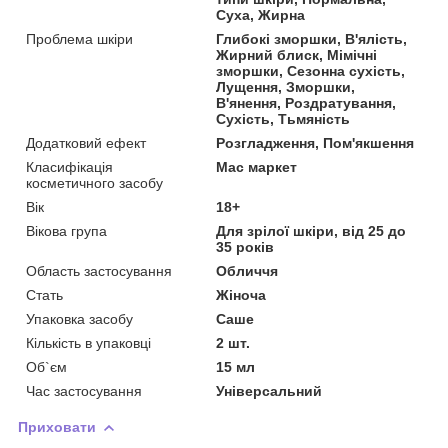
Суха, Жирна
Проблема шкіри
Глибокі зморшки, В'ялість,
Жирний блиск, Мімічні
зморшки, Сезонна сухість,
Лущення, Зморшки,
В'янення, Роздратування,
Сухість, Тьмяність
Додатковий ефект
Розгладження, Пом'якшення
Класифікація
Мас маркет
косметичного засобу
Вік
18+
Вікова група
Для зрілої шкіри, від 25 до
35 років
Область застосування
Обличчя
Стать
Жіноча
Упаковка засобу
Саше
Кількість в упаковці
2 шт.
Об`єм
15 мл
Час застосування
Універсальний
Приховати