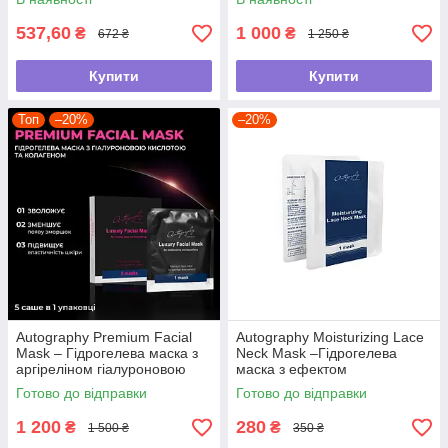
537,60
1 000
₴
₴
672 ₴
1 250 ₴
Купити
Купити
Топ
–20%
–20%
Autography Premium Facial
Autography Moisturizing Lace
Mask – Гідрогелева маска з
Neck Mask –Гідрогелева
аргіреліном гіалуроновою
маска з ефектом
кислотою колагеном, 5саше в
ботулотоксину для зони шиї
Готово до відправки
Готово до відправки
1уп
та декол (саше)
1 200
280
₴
₴
1 500 ₴
350 ₴