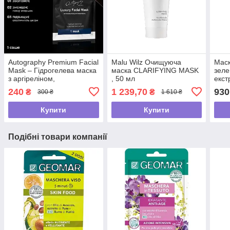
Autography Premium Facial
Malu Wilz Очищуюча
Маск
Mask – Гідрогелева маска
маска CLARIFYING MASK
зеле
з аргіреліном,
, 50 мл
екст
гіалуроновою кислотою і
проб
240
1 239,70
930
₴
₴
300 ₴
1 610 ₴
колагеном, саше
Купити
Купити
Подібні товари компанії