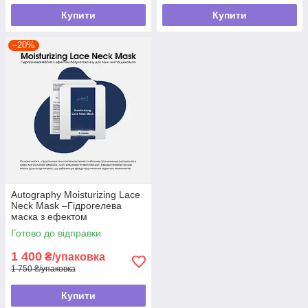
Купити
Купити
–20%
Autography Moisturizing Lace
Neck Mask –Гідрогелева
маска з ефектом
ботулотоксину для зони шиї
Готово до відправки
та декольте
1 400
₴/упаковка
1 750 ₴/упаковка
Купити