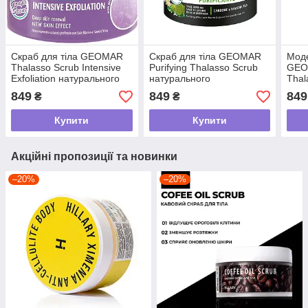
Скраб для тіла GEOMAR
Скраб для тіла GEOMAR
Мод
Thalasso Scrub Intensive
Purifying Thalasso Scrub
GEO
Exfoliation натурального
натурального
Thal
походження, 600 мл
походження, 600 г
Orig
849
849
849
₴
₴
похо
Купити
Купити
Акційні пропозиції та новинки
–20%
–20%