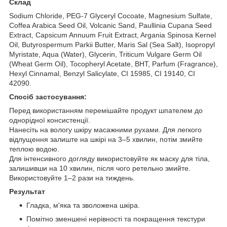
Склад
Sodium Chloride, PEG-7 Glyceryl Cocoate, Magnesium Sulfate,
Coffea Arabica Seed Oil, Volcanic Sand, Paullinia Cupana Seed
Extract, Capsicum Annuum Fruit Extract, Argania Spinosa Kernel
Oil, Butyrospermum Parkii Butter, Maris Sal (Sea Salt), Isopropyl
Myristate, Aqua (Water), Glycerin, Triticum Vulgare Germ Oil
(Wheat Germ Oil), Tocopheryl Acetate, BHT, Parfum (Fragrance),
Hexyl Cinnamal, Benzyl Salicylate, CI 15985, CI 19140, CI
42090.
Спосіб застосування:
Перед використанням перемішайте продукт шпателем до
однорідної консистенції.
Нанесіть на вологу шкіру масажними рухами. Для легкого
відлущення залиште на шкірі на 3–5 хвилин, потім змийте
теплою водою.
Для інтенсивного догляду використовуйте як маску для тіла,
залишивши на 10 хвилин, після чого ретельно змийте.
Використовуйте 1–2 рази на тиждень.
Результат
Гладка, м'яка та зволожена шкіра.
Помітно зменшені нерівності та покращення текстури