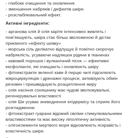
- глибоке очищення та оновлення.
- зменшення набряків і дефектів шкіри.
- розслаблювальний ефект.
Активні інгредієнти:
- арганова олія й олія каріте інтенсивно живлять і
пом'якшують, шкіра стає більш зволоженою й дістає
приємного «ефекту шовку»
- морська сіль делікатно відлущує й помітно скорочує
набряклість, усуваючи надлишок рідини в тканинах
- кавовий порошок і вулканічний пісок — ефективні
ексфоліанти, які очищають і оновлюють шкіру
- фітоекстракти зеленої кави й перцю чилі підсилюють
мікроциркуляцію і дренажні процеси, активізують обмін
речовин і пришвидшують розщеплення жиру
- олія насіння соняшнику має чудові зволожувальні,
регенерувальні властивості
- олія Ши усуває зневоднення епідермісу та сприяє його
розгладженню
- фітоекстракт гуарани відомий своїми стимулювальними
властивостями та має високу ліполітичну активність
- олігоелементи мертвого моря відновлюють яскравість і
еластичність шкіри.