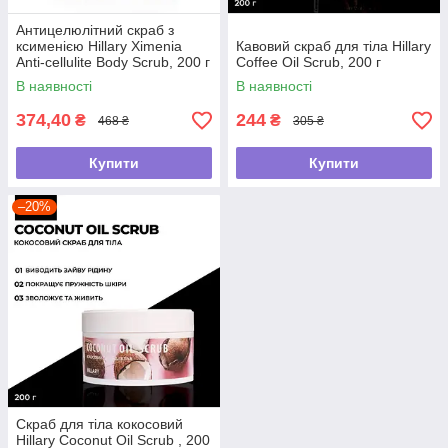
Антицелюлітний скраб з
ксименією Hillary Хimenia
Кавовий скраб для тіла Hillary
Anti-cellulite Body Scrub, 200 г
Coffee Oil Scrub, 200 г
В наявності
В наявності
374,40
244
₴
₴
468 ₴
305 ₴
Купити
Купити
–20%
Скраб для тіла кокосовий
Hillary Coconut Oil Scrub , 200