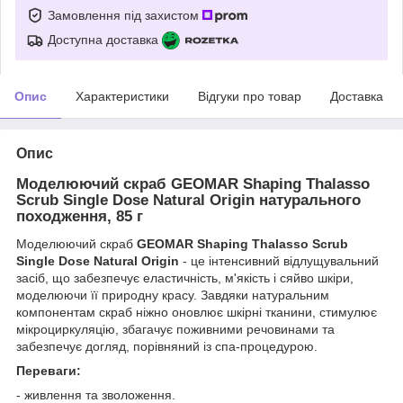
Замовлення під захистом
Доступна доставка
Опис
Характеристики
Відгуки про товар
Доставка
Опис
Моделюючий скраб GEOMAR Shaping Thalasso
Scrub Single Dose Natural Origin натурального
походження, 85 г
Моделюючий скраб
GEOMAR Shaping Thalasso Scrub
Single Dose Natural Origin
- це інтенсивний відлущувальний
засіб, що забезпечує еластичність, м'якість і сяйво шкіри,
моделюючи її природну красу. Завдяки натуральним
компонентам скраб ніжно оновлює шкірні тканини, стимулює
мікроциркуляцію, збагачує поживними речовинами та
забезпечує догляд, порівняний із спа-процедурою.
Переваги:
- живлення та зволоження.