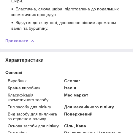
шкіри.
Еластична, сяюча шкіра, підготовлена до подальших
косметичних процедур.
Відчуття доглянутості, доповнене ніжним ароматом
ванілі та бурштину.
Приховати
Характеристики
Основні
Виробник
Geomar
Країна виробник
Італія
Класифікація
Мас маркет
косметичного засобу
Тип засобу для пілінгу
Для механічного пілінгу
Вид засобу для пиллинга
Поверхневий
за ступенем впливу
Основа засоби для пілінгу
Сіль, Кава
Тип шкіри
Всі типи шкіри, Нормальна,