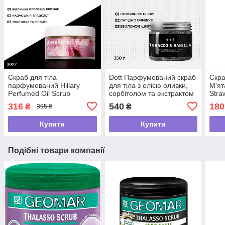
Скраб для тіла
Dott Парфумований скраб
Скра
парфумований Hillary
для тіла з олією оливки,
М'ят
Perfumed Oil Scrub
сорбітолом та екстрактом
Stra
Flowers , 200 г
липи | TOBACCO &
316
540
180
₴
₴
395 ₴
VANILLA, 350 g
Купити
Купити
Подібні товари компанії