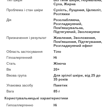
Суха, Жирна
Проблема і стан шкіри
Сухість, Лущення, Целюліт,
Розтяжки
Дія
Розслабляюча,
Розгладжуючий,
Пом'якшувальна,
Підтягуючий, Зволожуюче
Призначення і результат
Живлення, Зволоження,
Пом'якшення, Підтягування,
Розгладжуючий ефект
Область застосування
Тіло
Гіпоалергенний
Ні
Стать
Жіноча
Вік
20+
Вікова група
Для зрілої шкіри, від 25 до
35 років
Упаковка засобу
Пакетик
Вага
85 г
Користувальницькі характеристики
Гипоаллергенно
Ні