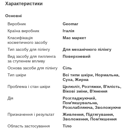
Характеристики
Основні
Виробник
Geomar
Країна виробник
Італія
Класифікація
Мас маркет
косметичного засобу
Тип засобу для пілінгу
Для механічного пілінгу
Вид засобу для пиллинга
Поверхневий
за ступенем впливу
Основа засоби для пілінгу
Сіль
Тип шкіри
Всі типи шкіри, Нормальна,
Суха, Жирна
Проблема і стан шкіри
Целюліт, Розтяжки, В'ялість,
Вікові зміни, В'янення
Дія
Розгладжуючий,
Пом'якшувальна,
Розслабляюча, Зволожуюче
Призначення і результат
Живлення, Підтягування,
Зволоження, Пом'якшення
Область застосування
Тіло