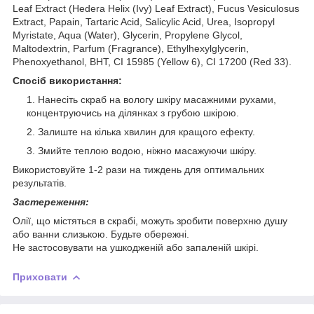
Leaf Extract (Hedera Helix (Ivy) Leaf Extract), Fucus Vesiculosus
Extract, Papain, Tartaric Acid, Salicylic Acid, Urea, Isopropyl
Myristate, Aqua (Water), Glycerin, Propylene Glycol,
Maltodextrin, Parfum (Fragrance), Ethylhexylglycerin,
Phenoxyethanol, BHT, CI 15985 (Yellow 6), CI 17200 (Red 33).
Спосіб використання:
Нанесіть скраб на вологу шкіру масажними рухами,
концентруючись на ділянках з грубою шкірою.
Залиште на кілька хвилин для кращого ефекту.
Змийте теплою водою, ніжно масажуючи шкіру.
Використовуйте 1-2 рази на тиждень для оптимальних
результатів.
Застереження:
Олії, що містяться в скрабі, можуть зробити поверхню душу
або ванни слизькою. Будьте обережні.
Не застосовувати на ушкодженій або запаленій шкірі.
Приховати