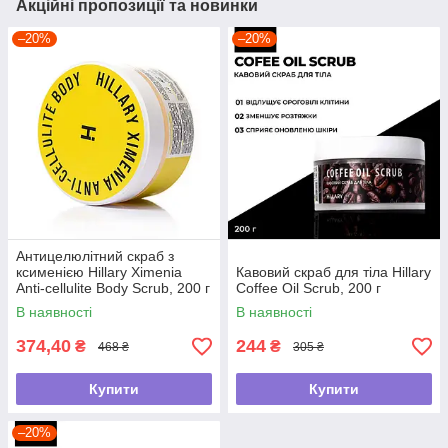
Акційні пропозиції та новинки
–20%
–20%
Антицелюлітний скраб з
ксименією Hillary Хimenia
Кавовий скраб для тіла Hillary
Anti-cellulite Body Scrub, 200 г
Coffee Oil Scrub, 200 г
В наявності
В наявності
374,40
244
₴
₴
468 ₴
305 ₴
Купити
Купити
–20%