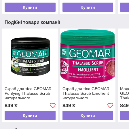
Купити
Купити
Подібні товари компанії
Скраб для тіла GEOMAR
Скраб для тіла GEOMAR
Мод
Purifying Thalasso Scrub
Thalasso Scrub Emollient
GEO
натурального
натурального
Thal
походження, 600 г
походження, 600 мл
Orig
849
849
849
₴
₴
похо
Купити
Купити