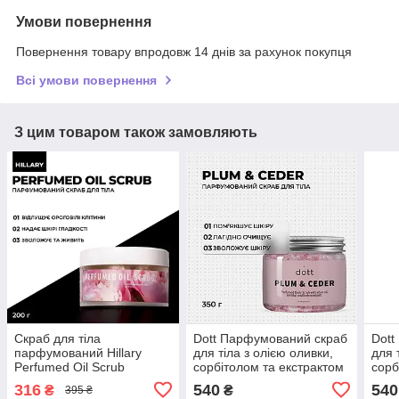
Умови повернення
Повернення товару впродовж 14 днів за рахунок покупця
Всі умови повернення
З цим товаром також замовляють
Скраб для тіла
Dott Парфумований скраб
Dott
парфумований Hillary
для тіла з олією оливки,
для 
Perfumed Oil Scrub
сорбітолом та екстрактом
сорб
Flowers , 200 г
липи | PLUM & CEDAR,
лип
316
540
540
₴
₴
395 ₴
350 g
VANI