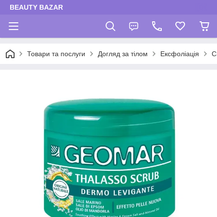
BEAUTY BAZAR
Товари та послуги
Догляд за тілом
Ексфоліація
С