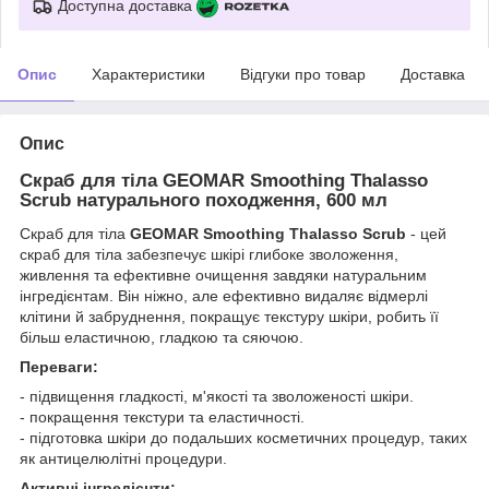
Доступна доставка
Опис
Характеристики
Відгуки про товар
Доставка
Опис
Скраб для тіла GEOMAR Smoothing Thalasso
Scrub натурального походження, 600 мл
Скраб для тіла
GEOMAR Smoothing Thalasso Scrub
- цей
скраб для тіла забезпечує шкірі глибоке зволоження,
живлення та ефективне очищення завдяки натуральним
інгредієнтам. Він ніжно, але ефективно видаляє відмерлі
клітини й забруднення, покращує текстуру шкіри, робить її
більш еластичною, гладкою та сяючою.
Переваги:
- підвищення гладкості, м'якості та зволоженості шкіри.
- покращення текстури та еластичності.
- підготовка шкіри до подальших косметичних процедур, таких
як антицелюлітні процедури.
Активні інгредієнти: