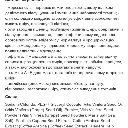
- морська сіль і порошок пемзи оновлюють шкіру шляхом
делікатного відлущування і зменшення набряклості тканин; -
олія солодкого мигдалю забезпечує ефективне зволоження і
живить шкіру, покращує її відтінок;
- олія зародків пшениці пом'якшує і живить шкіру, оберігаючи її
від лущення і висихання, сприяє ефективному видаленню
ороговілих клітин епідермісу, нормалізує мікроциркуляцію
крові і лімфодренаж у підшкірно-жировому шарі, попереджає
появу целюлітних відкладень;
- офірні олії мандарина й апельсина виводять зайву рідину,
сприяють розщепленню жирів, прискорюють обмінні процеси,
а також заспокоюють і допомагають зняти напругу;
- вітаміни А і Е допомагають запобігти передчасному старінню
шкіри;
- англійська (епсомська) сіль знімає м'язову напругу,
відновлює і заспокоює шкіру, стимулює виведення токсинів.
Склад
Sodium Chloride, PEG-7 Glyceryl Cocoate, Vitis Vinifera Seed Oil
(Vitis Vinifera (Grape) Seed Oil), Pumice, Vitis Vinifera Seed
Powder (Vitis Vinifera (Grape) Seed Powder), Maris Sal (Sea
Salt), Paullinia Cupana Seed Extract, Coffea Arabica Seed
Extract (Coffea Arabica (Coffee) Seed Extract), Hedera Helix